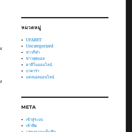
หมวดหมู่
UFABET
Uncategorized
าม
ข่าวกีฬา
ข่าวฟุตบอล
คาสิโนออนไลน์
บาคาร่า
แทงบอลออนไลน์
ง
META
เข้าสู่ระบบ
เข้าฟีด
แสดงความเห็นฟีด