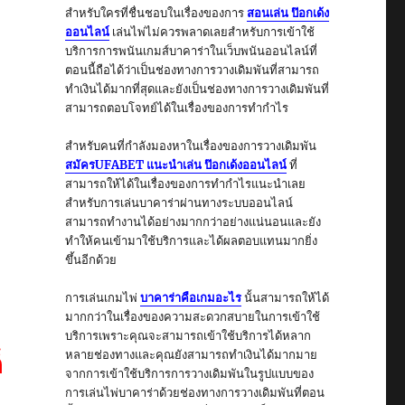
สำหรับใครที่ชื่นชอบในเรื่องของการ
สอนเล่น ป๊อกเด้ง
ออนไลน์
เล่นไพ่ไม่ควรพลาดเลยสำหรับการเข้าใช้
บริการการพนันเกมส์บาคาร่าในเว็บพนันออนไลน์ที่
ตอนนี้ถือได้ว่าเป็นช่องทางการวางเดิมพันที่สามารถ
ทำเงินได้มากที่สุดและยังเป็นช่องทางการวางเดิมพันที่
สามารถตอบโจทย์ได้ในเรื่องของการทำกำไร
สำหรับคนที่กำลังมองหาในเรื่องของการวางเดิมพัน
สมัครUFABET แนะนำเล่น ป๊อกเด้งออนไลน์
ที่
สามารถให้ได้ในเรื่องของการทำกำไรแนะนำเลย
สำหรับการเล่นบาคาร่าผ่านทางระบบออนไลน์
สามารถทำงานได้อย่างมากกว่าอย่างแน่นอนและยัง
ทำให้คนเข้ามาใช้บริการและได้ผลตอบแทนมากยิ่ง
ขึ้นอีกด้วย
การเล่นเกมไพ่
บาคาร่าคือเกมอะไร
นั้นสามารถให้ได้
มากกว่าในเรื่องของความสะดวกสบายในการเข้าใช้
บริการเพราะคุณจะสามารถเข้าใช้บริการได้หลาก
หลายช่องทางและคุณยังสามารถทำเงินได้มากมาย
็
จากการเข้าใช้บริการการวางเดิมพันในรูปแบบของ
การเล่นไพ่บาคาร่าด้วยช่องทางการวางเดิมพันที่ตอน