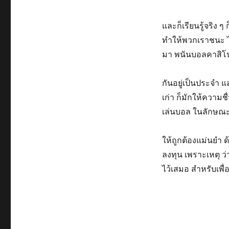
และก็เรียนรู้จริง 
ทำให้พวกเราชนะ ได
มา พนันบอลคาสิโ
กันอยู่เป็นประจำ แล
เก่า ก็มักให้ความช
เล่นบอล ในลักษณะนี
ให้ถูกต้องแม่นยำ ด
ลงทุน เพราะเหตุ ว่า
ไว้เสมอ สำหรับเพื