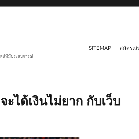
SITEMAP
สมัครเล่
ไลน์ที่มีประสบการณ์
จะได้เงินไม่ยาก กับเว็บ