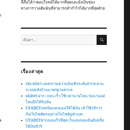
นี้ถือได้ว่าตอบโจทย์ได้มากที่สุดและยังเป็นช่อง
ทางการวางเดิมพันที่สามารถทำกำไรได้มากที่สุดด้วย
ะ
ค้นหา
ค้นหา:
เรื่องล่าสุด
ufa สมัคร แหล่งรวมความบันเทิงระดับสากล ผ่าน
ระบบหลังบ้านมาตรฐานสากล
ufabet ฝาก-ถอน เร็ว ใช้เวลานานไหม รอนานแค่
ไหนถึงได้รับเงิน
UFABETเทคนิคแทงบอลให้ได้เงิน เข้าใช้บริการ
กับเว็บไซต์ตรงอย่างเว็บไซต์ยูฟ่าเบท
ล
UFABETฝากถอนเร็วที่สุด เว็บแทงบอลอันดับหนึ่ง
ได้เงินชัวร์