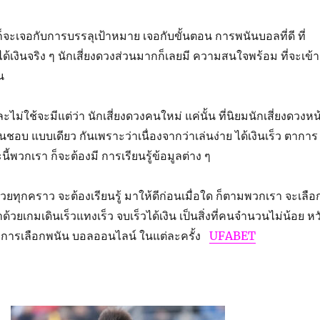
ๆ ก็จะเจอกับการบรรลุเป้าหมาย เจอกับขั้นตอน การพนันบอลที่ดี ที่
้เงินจริง ๆ นักเสี่ยงดวงส่วนมากก็เลยมี ความสนใจพร้อม ที่จะเข้า
น
ะไม่ใช้จะมีแต่ว่า นักเสี่ยงดวงคนใหม่ แค่นั้น ที่นิยมนักเสี่ยงดวงหน
ื่นชอบ แบบเดียว กันเพราะว่าเนื่องจากว่าเล่นง่าย ได้เงินเร็ว ตาการ
้พวกเรา ก็จะต้องมี การเรียนรู้ข้อมูลต่าง ๆ
้วยทุกคราว จะต้องเรียนรู้ มาให้ดีก่อนเมื่อใด ก็ตามพวกเรา จะเลือ
ด้วยเกมเดินเร็วแทงเร็ว จบเร็วได้เงิน เป็นสิ่งที่คนจำนวนไม่น้อย หว
่อการเลือกพนัน บอลออนไลน์ ในแต่ละครั้ง
UFABET