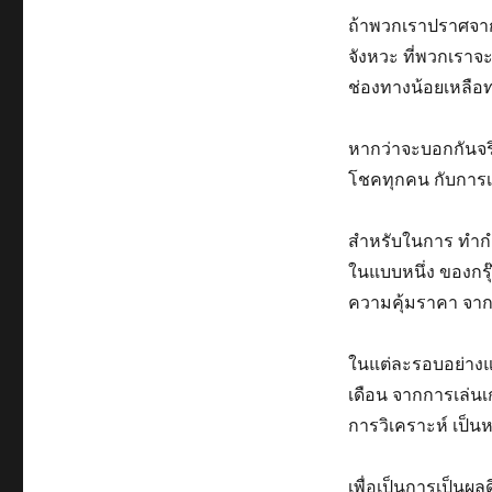
ถ้าพวกเราปราศจาก ค
จังหวะ ที่พวกเราจ
ช่องทางน้อยเหลือ
หากว่าจะบอกกันจริง 
โชคทุกคน กับการเล
สำหรับในการ ทำกำ
ในแบบหนึ่ง ของกรุ๊
ความคุ้มราคา จาก
ในแต่ละรอบอย่างแน
เดือน จากการเล่นเก
การวิเคราะห์ เป็น
เพื่อเป็นการเป็นผล