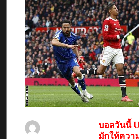
บอลวันนี้ 
มักให้ควา