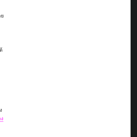
อย
ด้
ง
าง