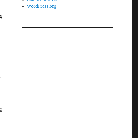
WordPress.org
่
บ
้