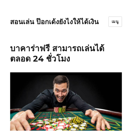
สอนเล่น ป๊อกเด้งยังไงให้ได้เงิน
เมนู
บาคาร่าฟรี สามารถเล่นได้
ตลอด 24 ชั่วโมง