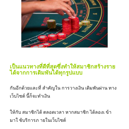
เป็นแนวทางที่ดีที่สุดซึ่งทำให้สมาชิกสร้างราย
ได้จากการเดิมพันได้ทุกรูปแบบ
กันอีกด้วยและที่ สำคัญใน การวางเงิน เดิมพันผ่าน ทาง
เว็บไซต์ นี้ก็จะทำเงิน
ให้กับ สมาชิกได้ ตลอดเวลา หากสมาชิก ได้ลองเ ข้า
มาใ ช้บริการภ ายในเว็บไซต์