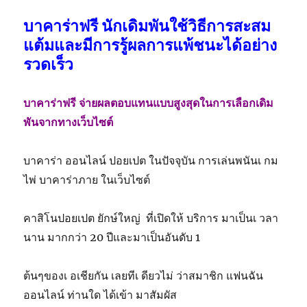
บาคาร่าฟรี นักเดิมพันใช้วิธีการสะสม
แต้มและมีการรู้ผลการแพ้ชนะได้อย่าง
รวดเร็ว
บาคาร่าฟรี จ่ายผลตอบแทนแบบสูงสุดในการเลือกเดิม
พันจากทางเว็บไซต์
บาคาร่า ออนไลน์ ปอยเปต ในปัจจุบัน การเล่นพนันเ กม
ไพ่ บาคาร่าภาย ในเว็บไซต์
คาสิโนปอยเปต ยักษ์ใหญ่ ที่เปิดให้ บริการ มาเป็นเ วลา
นาน มากกว่า 20 ปีและมาเป็นอันดับ 1
ต้นๆของเ อเชียกัน เลยทีเ ดียวไม่ ว่าสมาชิก แฟนฉัน
ออนไลน์ ท่านใด ได้เข้า มาสัมผัส