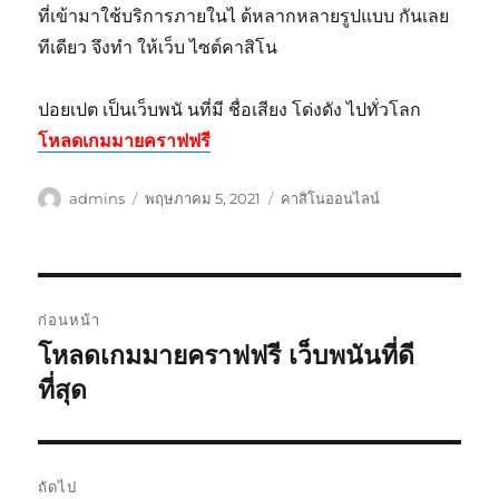
ที่เข้ามาใช้บริการภายในไ ด้หลากหลายรูปแบบ กันเลย
ทีเดียว จึงทำ ให้เว็บ ไซต์คาสิโน
ปอยเปต เป็นเว็บพนั นที่มี ชื่อเสียง โด่งดัง ไปทั่วโลก
โหลดเกมมายคราฟฟรี
ผู้
เขียน
หมวด
admins
พฤษภาคม 5, 2021
คาสิโนออนไลน์
เขียน
เมื่อ
หมู่
เมนู
ก่อนหน้า
นำทาง
โหลดเกมมายคราฟฟรี เว็บพนันที่ดี
เรื่อง
ก่อน
ที่สุด
เรื่อง
หน้า:
ถัดไป