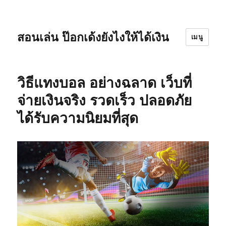
สอนเล่น ป๊อกเด้งยังไงให้ได้เงิน
เมนู
วิธีแทงบอล อย่างฉลาด เว็บที่
จ่ายเงินจริง รวดเร็ว ปลอดภัย
ได้รับความนิยมที่สุด