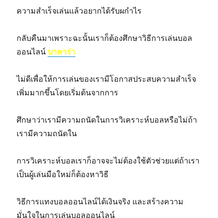
ความสำเร็จเล่นแล้วอยากได้รับผกำไร
กลับคืนมาเพราะฉะนั้นเราก็ต้องศึกษาวิธีการเล่นบอล
ออนไลน์
บาคาร่า
ไม่ดีเพื่อให้การเล่นของเรามีโอกาสประสบความสำเร็จ
เพิ่มมากขึ้นโดยเริ่มต้นจากการ
ศึกษาว่าเรามีความถนัดในการวิเคราะห์บอลหรือไม่ถ้า
เรามีความถนัดใน
การวิเคราะห์บอลเราก็อาจจะไม่ต้องใช้ตัวช่วยแต่ถ้าเรา
เป็นผู้เล่นมือใหม่ก็ต้องหาวิธี
วิธีการแทงบอลออนไลน์ได้เงินจริง
และสร้างความ
มั่นใจในการเล่นบอลออนไลน์