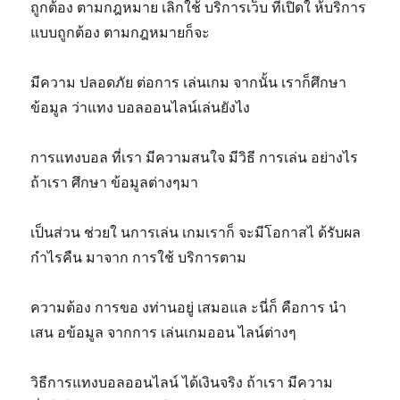
ถูกต้อง ตามกฎหมาย เลิกใช้ บริการเว็บ ที่เปิดใ ห้บริการ
แบบถูกต้อง ตามกฎหมายก็จะ
มีความ ปลอดภัย ต่อการ เล่นเกม จากนั้น เราก็ศึกษา
ข้อมูล ว่า
แทง บอลออนไลน์เล่นยังไง
การแทงบอล ที่เรา มีความสนใจ มีวิธี การเล่น อย่างไร
ถ้าเรา ศึกษา ข้อมูลต่างๆมา
เป็นส่วน ช่วยใ นการเล่น เกมเราก็ จะมีโอกาสไ ด้รับผล
กำไรคืน มาจาก การใช้ บริการตาม
ความต้อง การขอ งท่านอยู่ เสมอแล ะนี่ก็ คือการ นำ
เสน อข้อมูล จากการ เล่นเกมออน ไลน์ต่างๆ
วิธีการแทงบอลออนไลน์ ได้เงินจริง
ถ้าเรา มีความ