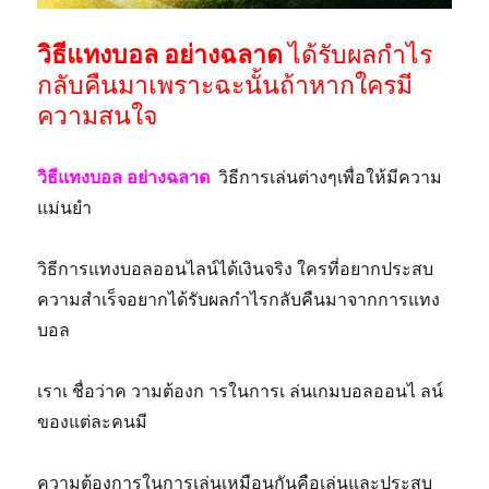
วิธีแทงบอล อย่างฉลาด
ได้รับผลกำไร
กลับคืนมาเพราะฉะนั้นถ้าหากใครมี
ความสนใจ
วิธีแทงบอล อย่างฉลาด
วิธีการเล่นต่างๆเพื่อให้มีความ
แม่นยำ
วิธีการแทงบอลออนไลน์ได้เงินจริง ใครที่อยากประสบ
ความสำเร็จอยากได้รับผลกำไรกลับคืนมาจากการแทง
บอล
เราเ ชื่อว่าค วามต้องก ารในการเ ล่นเกมบอลออนไ ลน์
ของแต่ละคนมี
ความต้องการในการเล่นเหมือนกันคือเล่นและประสบ