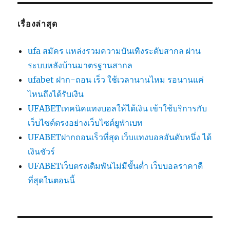
เรื่องล่าสุด
ufa สมัคร แหล่งรวมความบันเทิงระดับสากล ผ่าน
ระบบหลังบ้านมาตรฐานสากล
ufabet ฝาก-ถอน เร็ว ใช้เวลานานไหม รอนานแค่
ไหนถึงได้รับเงิน
UFABETเทคนิคแทงบอลให้ได้เงิน เข้าใช้บริการกับ
เว็บไซต์ตรงอย่างเว็บไซต์ยูฟ่าเบท
UFABETฝากถอนเร็วที่สุด เว็บแทงบอลอันดับหนึ่ง ได้
เงินชัวร์
UFABETเว็บตรงเดิมพันไม่มีขั้นต่ำ เว็บบอลราคาดี
ที่สุดในตอนนี้