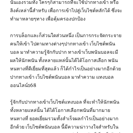
นั่นเองรวมทั้ง ใครๆก็สามารถที่จะใช้ปากทางเข้า หรือ
ลิงค์เหล่านี้สำหรับ เพื่อการเข้าไปสู่เว็บไซต์หลักได้ ซึ่งจะ
ทำมาหลายๆทาง เพื่อคุ้มครองปกป้อง
การบล็อกและก็ส่วนใดส่วนหนึ่ง เป็นการกระจัดกระจาย
คนให้เข้า ไปตามทางต่างๆปากทางเข้า เว็บไซต์พนัน
บอล มาทำความรู้จักกับปาก ทางเข้าเว็บพนันบอลจะมี
ผลให้นักพนัน ทั้งหลายแหล่นั้นได้ได้โอกาสเลือก พนัน
หนทางที่ดีเยี่ยมที่สุดแล้ว ก็ได้กำไรเป็นอย่างมากอีกด้วย
ปากทางเข้า เว็บไซต์พนันบอล มาทำความ แทงบอล
ออนไลน์168
รู้จักกับปากทางเข้าเว็บไซต์แทงบอล ที่จะทำให้นักพนัน
ทั้งหลายแหล่นั้น ได้ได้โอกาสเลือกพนันที่มากมาย
หนทางที่ ยอดเยี่ยมรวมทั้งสำเร็จผลกำไรเป็นอย่างมาก
อีกด้วย เว็บไซต์พนันบอล นี้มีความน่าวางใจสำหรับใน