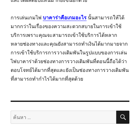
และได้ผลตอบแทนมากยิ่งขึ้นอีกด้วย
การเล่นเกมไพ่
บาคาร่าคือเกมอะไร
นั้นสามารถให้ได้
มากกว่าในเรื่องของความสะดวกสบายในการเข้าใช้
บริการเพราะคุณจะสามารถเข้าใช้บริการได้หลาก
หลายช่องทางและคุณยังสามารถทำเงินได้มากมายจาก
การเข้าใช้บริการการวางเดิมพันในรูปแบบของการเล่น
ไพ่บาคาร่าด้วยช่องทางการวางเดิมพันที่ตอนนี้ถือได้ว่า
ตอบโจทย์ได้มากที่สุดและยังเป็นช่องทางการวางเดิมพัน
ที่สามารถทำกำไรได้มากที่สุดด้วย
ค้นห
ค้นหา: