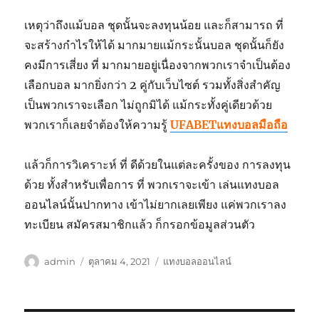
เหตุว่าถึงแม้บอล ชุดนั้นจะลงทุนน้อย และก็สามารถ ที่
จะสร้างกำไรให้ได้ มากมายแม้กระนั้นบอล ชุดนั้นก็ยัง
คงมีการเสี่ยง ที่ มากมายอยู่เนื่องจากพวกเราจำเป็นต้อง
เลือกบอล มากยิ่งกว่า 2 คู่กับเว็บไซต์ รวมทั้งสิ่งสำคัญ
เป็นพวกเราจะเลือก ไม่ถูกมิได้ แม้กระทั้งคู่เดียวด้วย
พวกเราก็เลยจำต้องให้ความรู้
UFABETแทงบอลมือถือ
แล้วก็การวิเคราะห์ ที่ ดีด้วยในแต่ละครั้งของ การลงทุน
ด้วย ทั้งสำหรับเพื่อการ ที่ พวกเราจะเข้า เล่นแทงบอล
ออนไลน์นั้นปากทาง เข้าไม่ยากเลยเพียง แค่พวกเราลง
ทะเบียน สมัครสมาชิกแล้ว ก็กรอกข้อมูลส่วนตัว
ผู้
เขียน
หมวด
admin
ตุลาคม 4, 2021
แทงบอลออนไลน์
เขียน
เมื่อ
หมู่