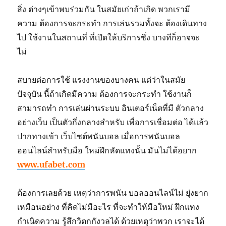
สิ่ง ต่างๆเข้าพบร่วมกัน ในสมัยเก่าถ้าเกิด พวกเรามี
ความ ต้องการจะกระทำ การเล่นรวมทั้งจะ ต้องเดินทาง
ไป ใช้งานในสถานที่ ที่เปิดให้บริการซึ่ง บางทีก็อาจจะ
ไม่
สบายต่อการใช้ แรงงานของบางคน แต่ว่าในสมัย
ปัจจุบัน นี้ถ้าเกิดมีความ ต้องการจะกระทำ ใช้งานก็
สามารถทำ การเล่นผ่านระบบ อินเตอร์เน็ตที่มี ตัวกลาง
อย่างเว็บ เป็นตัวกึ่งกลางสำหรับ เพื่อการเชื่อมต่อ ได้แล้ว
ปากทางเข้า เว็บไซต์พนันบอล เมื่อการพนันบอล
ออนไลน์สำหรับมือ ใหม่ฝึกหัดแทงนั้น มันไม่ได้อยาก
www.ufabet.com
ต้องการเลยด้วย เหตุว่าการพนัน บอลออนไลน์ไม่ ยุ่งยาก
เหมือนอย่าง ที่คิดไม่มีอะไร ที่จะทำให้มือใหม่ ฝึกแทง
กำเนิดความ รู้สึกวิตกกังวลได้ ด้วยเหตุว่าพวก เราจะได้