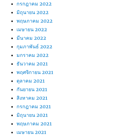
กรกฎาคม 2022
มิถุนายน 2022
พฤษภาคม 2022
เมษายน 2022
มีนาคม 2022
กุมภาพันธ์ 2022
มกราคม 2022
ธันวาคม 2021
พฤศจิกายน 2021
ตุลาคม 2021
กันยายน 2021
สิงหาคม 2021
กรกฎาคม 2021
มิถุนายน 2021
พฤษภาคม 2021
เมษายน 2021