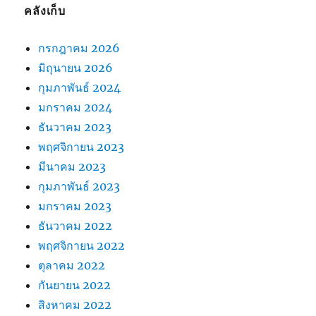
คลังเก็บ
กรกฎาคม 2026
มิถุนายน 2026
กุมภาพันธ์ 2024
มกราคม 2024
ธันวาคม 2023
พฤศจิกายน 2023
มีนาคม 2023
กุมภาพันธ์ 2023
มกราคม 2023
ธันวาคม 2022
พฤศจิกายน 2022
ตุลาคม 2022
กันยายน 2022
สิงหาคม 2022