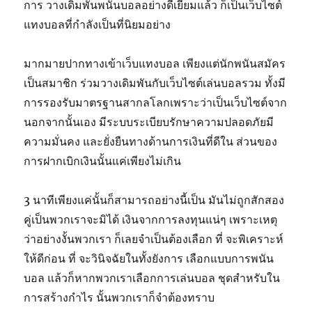
การ วางเดิมพันพนันบอลอย่างดีเยี่ยมแล้ว ก็เป็นเว็บไซต์
แทงบอลที่กำลังเป็นที่นิยมอย่าง
มากมายปากทางเข้าเว็บแทงบอล เพียงแต่นักพนันสมัคร
เป็นสมาชิก ร่วมวางเดิมพันกับเว็บไซต์เล่นบอลรวม ทั้งมี
การรองรับมาตรฐานสากลโลกเพราะว่าเป็นเว็บไซต์จาก
นอกจากนั้นเอง มีระบบระเบียบรักษาความปลอดภัยมี
ความมั่นคง และยั่งยืนทางด้านการเงินที่ดีใน ส่วนของ
การฝากเบิกเงินนั้นแค่เพียงไม่เกิน
3 นาทีเพียงแค่นั้นก็สามารถอย่างนี้เป็น มันไม่ถูกสักสอง
คู่เป็นพวกเราจะมิได้ เงินจากการลงทุนแน่ๆ เพราะเหตุ
ว่าอย่างงั้นพวกเรา ก็เลยจำเป็นต้องเลือก ที่ จะพิเคราะห์
ให้ดีก่อน ที่ จะวินิจฉัยในทั้งยังการ เลือกแบบการพนัน
บอล แล้วก็หากพวกเราเลือกการเล่นบอล ชุดสำหรับใน
การสร้างกำไร นั้นพวกเราก็จำต้องทราบ