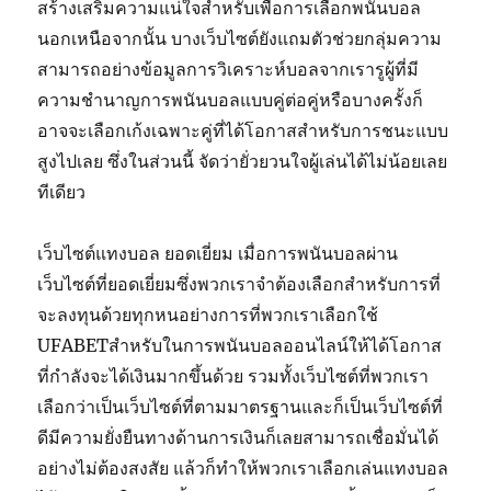
สร้างเสริมความแน่ใจสำหรับเพื่อการเลือกพนันบอล
นอกเหนือจากนั้น บางเว็บไซต์ยังแถมตัวช่วยกลุ่มความ
สามารถอย่างข้อมูลการวิเคราะห์บอลจากเรารูผู้ที่มี
ความชำนาญการพนันบอลแบบคู่ต่อคู่หรือบางครั้งก็
อาจจะเลือกเก้งเฉพาะคู่ที่ได้โอกาสสำหรับการชนะแบบ
สูงไปเลย ซึ่งในส่วนนี้ จัดว่ายั่วยวนใจผู้เล่นได้ไม่น้อยเลย
ทีเดียว
เว็บไซต์แทงบอล ยอดเยี่ยม เมื่อการพนันบอลผ่าน
เว็บไซต์ที่ยอดเยี่ยมซึ่งพวกเราจำต้องเลือกสำหรับการที่
จะลงทุนด้วยทุกหนอย่างการที่พวกเราเลือกใช้
UFABETสำหรับในการพนันบอลออนไลน์ให้ได้โอกาส
ที่กำลังจะได้เงินมากขึ้นด้วย รวมทั้งเว็บไซต์ที่พวกเรา
เลือกว่าเป็นเว็บไซต์ที่ตามมาตรฐานและก็เป็นเว็บไซต์ที่
ดีมีความยั่งยืนทางด้านการเงินก็เลยสามารถเชื่อมั่นได้
อย่างไม่ต้องสงสัย แล้วก็ทำให้พวกเราเลือกเล่นแทงบอล