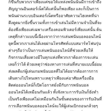
ก็ขึ้นกับพวกเราเพียงแค่ขอให้แหล่งพนันนั้นมีการเข้าถึง
สัญญาณอินเตอร์เน็ตได้แค่นั้นก็พอเพียง และก็เป็นการ
พนันผ่านระบบอินเตอร์เน็ตหรืออาศัยความไฮเทคที่น่า
ดึงดูดมากยิ่งขึ้นรวมทั้งการเข้าเล่นไม่มีความจำเป็นที่จะ
ต้องพึ่งเพียงแค่เฉพาะเครื่องคอมพิวเตอร์เพียงแค่นั้น ต้น
เหตุที่กล่าวแบบนี้เนื่องจากว่าการเล่นพนันบอลออนไลน์
ยุคนี้พวกเราเล่นได้เลยผ่านโทรศัพท์แบบสมาร์ทโฟนรุ่น
ต่างๆถือว่าเป็นการเล่นพนันออนไลน์ที่ช่วยเหลือให้
กิจกรรมเสี่ยงดวงมีในทุกแห่งที่พวกเราต้องการจะเล่น
เลยก็ว่าได้ ด้วยเหตุว่าช่องทางการเล่นที่สบายแบบนี้ย่อม
ส่งผลดีแก่ผู้เล่นเกมพนันบอลที่ไม่ได้อยากต้องการการ
เดินทางไปไหนเพราะเหตุว่าเพียงแค่อาศัยเครื่องมือ
ติดต่อออนไลน์ก็เปิดโอกาสมั่งมีกับการพนันบอล
ออนไลน์ได้เหมือนกันแล้ว ทั้งจังหวะการรับเงินก็ยังทำ
เป็นจริงเพียงแค่ไม่เหมือนกันในขั้นตอนของการรับเงินที่
การเลือกพนันบอลออนไลน์จะให้ผู้เล่นเบิกถอนกล้วยๆ