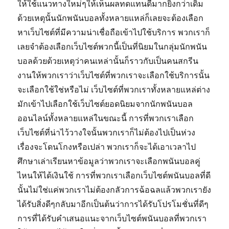
ให้ใช้แนวทางใหม่ๆให้เห็นผลทดแทนดีมากยิ่งกว่าเดิม
ด้วยเหตุนั้นนักพนันบอลทั้งหลายแหล่ก็เลยจะต้องเลือก
หาเว็บไซต์ที่มีความน่าเชื่อถือเข้าไปใช้บริการ พวกเราก็
เลยจำต้องเลือกเว็บไซต์พวกนี้เป็นที่นิยมในกลุ่มนักพนัน
บอลด้วยด้วยเหตุว่าคนเหล่านั้นก็ราวกับเป็นคนสกรีน
งานให้พวกเราว่าเว็บไซต์ที่พวกเราจะเลือกใช้บริการนั้น
จะเลือกใช้ใช่หรือไม่ เว็บไซต์ที่พวกเราทั้งหลายแหล่ต่าง
มักเข้าไปเลือกใช้เว็บไซต์ยอดนิยมจากนักพนันบอล
ออนไลน์ทั้งหลายแหล่ในขณะนี้ การที่พวกเราเลือก
เว็บไซต์ที่น่าไว้วางใจนั้นพวกเราก็ไม่ต้องไปเป็นห่วง
เรื่องจะโดนโกงหรือเปล่า พวกเราก็จะได้เอาเวลาไป
ศึกษาเล่าเรียนหาข้อมูลว่าพวกเราจะเลือกพนันบอลคู่
ไหนให้ได้เงินใช้ การที่พวกเราเลือกเว็บไซต์พนันบอลที่ดี
นั้นไม่ใช่แค่พวกเราไม่ต้องกลัวการฉ้อฉลแล้วพวกเรายัง
ได้รับสิ่งดีๆกลับมาอีกเป็นต้นว่าการได้รับโปรโมชั่นที่ดีๆ
การที่ได้รับคำเสนอแนะจากเว็บไซต์พนันบอลที่พวกเรา