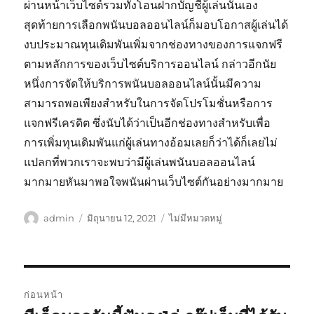
ผ่านหน้าเว็บไซต์รวมทั้งโอนฝากบัญชีผู้เล่นนั่นเอง
สุดท้ายการเลือกพนันบอลออนไลน์ก็มอบโอกาสผู้เล่นได้
งบประมาณทุนเดิมพันเพิ่มจากช่องทางของการแจกฟรี
ตามหลักการของเว็บไซต์บริการออนไลน์ กล่าวอีกนัย
หนึ่งการจัดให้บริการพนันบอลออนไลน์นั้นมีความ
สามารถพอเพียงสำหรับในการจัดโปรโมชั่นหรือการ
แจกฟรีเครดิต ซึ่งนับได้ว่าเป็นอีกช่องทางสำหรับเพื่อ
การเพิ่มทุนเดิมพันแก่ผู้เล่นทางอ้อมเลยก็ว่าได้ก็เลยไม่
แปลกที่พวกเราจะพบว่ามีผู้เล่นพนันบอลออนไลน์
มากมายหันมาพอใจพนันผ่านเว็บไซต์กันอย่างมากมาย
ผู้
เขียน
หมวด
admin
มิถุนายน 12, 2021
ไม่มีหมวดหมู่
เขียน
เมื่อ
หมู่
เมนู
ก่อนหน้า
นำทาง