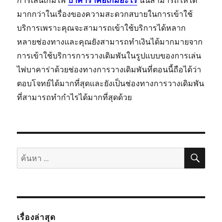
การเล่นเกมไพ่
บาคาร่าคือเกมอะไร
นั้นสามารถให้ได้
มากกว่าในเรื่องของความสะดวกสบายในการเข้าใช้
บริการเพราะคุณจะสามารถเข้าใช้บริการได้หลาก
หลายช่องทางและคุณยังสามารถทำเงินได้มากมายจาก
การเข้าใช้บริการการวางเดิมพันในรูปแบบของการเล่น
ไพ่บาคาร่าด้วยช่องทางการวางเดิมพันที่ตอนนี้ถือได้ว่า
ตอบโจทย์ได้มากที่สุดและยังเป็นช่องทางการวางเดิมพัน
ที่สามารถทำกำไรได้มากที่สุดด้วย
ค้นห
ค้นหา:
เรื่องล่าสุด