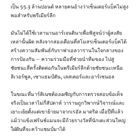
เป็น 55.3 ล้านปอนด์ หลายคนอ้างว่าเซ็นเตอร์แบ็คไม่สูง
พอสําหรับพรีเมียร์ลีก
มันไม่ได้ใช้เวลานานอาร์เจนตินาเพื่อพิสูจน์ว่าผู้สงสัย
เหล่านั้นผิด หลังจากสองเดือนที่สโมสรเซ็นเตอร์แบ็คได้
สร้างความสัมพันธ์กับราฟาเอลวารานในใจกลางของ
การป้องกัน – ความร่วมมือที่ช่วยนําทีมของ ไปสู่
ชัยชนะสี่ครั้งติดต่อกันในพรีเมียร์ลีกด้วยชัยชนะเหนือ
ลิเวอร์พูล, เซาแธมป์ตัน, เลสเตอร์และอาร์เซนอล
ในขณะที่มาร์ติเนซต้องเผชิญกับการตรวจสอบข้อเท็จ
จริงเป็นเวลาไม่กี่สัปดาห์ วารานถูกวิพากษ์วิจารณ์และ
เยาะเย้ยตั้งแต่เขาย้ายมาจากเรอัล มาดริด เมื่อปีที่แล้ว
แม้ว่าแข้งเฟร้นช์แมนจะมีถ้วยรางวัลที่นักเตะส่วนใหญ่
ใฝ่ฝันที่จะคว้าแชมป์มาได้