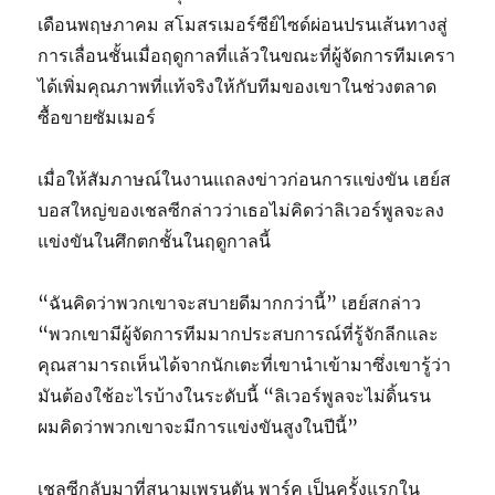
เดือนพฤษภาคม สโมสรเมอร์ซีย์ไซด์ผ่อนปรนเส้นทางสู่
การเลื่อนชั้นเมื่อฤดูกาลที่แล้วในขณะที่ผู้จัดการทีมเครา
ได้เพิ่มคุณภาพที่แท้จริงให้กับทีมของเขาในช่วงตลาด
ซื้อขายซัมเมอร์
เมื่อให้สัมภาษณ์ในงานแถลงข่าวก่อนการแข่งขัน เฮย์ส
บอสใหญ่ของเชลซีกล่าวว่าเธอไม่คิดว่าลิเวอร์พูลจะลง
แข่งขันในศึกตกชั้นในฤดูกาลนี้
“ฉันคิดว่าพวกเขาจะสบายดีมากกว่านี้” เฮย์สกล่าว
“พวกเขามีผู้จัดการทีมมากประสบการณ์ที่รู้จักลีกและ
คุณสามารถเห็นได้จากนักเตะที่เขานําเข้ามาซึ่งเขารู้ว่า
มันต้องใช้อะไรบ้างในระดับนี้ “ลิเวอร์พูลจะไม่ดิ้นรน
ผมคิดว่าพวกเขาจะมีการแข่งขันสูงในปีนี้”
เชลซีกลับมาที่สนามเพรนตัน พาร์ค เป็นครั้งแรกใน