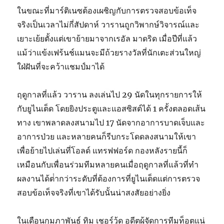
ในขณะที่มาร์ติเนซต้องเผชิญกับการตรวจสอบข้อเท็จ
จริงเป็นเวลาไม่กี่สัปดาห์ วารานถูกวิพากษ์วิจารณ์และ
เยาะเย้ยตั้งแต่เขาย้ายมาจากเรอัล มาดริด เมื่อปีที่แล้ว
แม้ว่าแข้งเฟร้นช์แมนจะมีถ้วยรางวัลที่นักเตะส่วนใหญ่
ใฝ่ฝันที่จะคว้าแชมป์มาได้
ฤดูกาลที่แล้ว วาราน ลงเล่นไป 29 นัดในทุกรายการให้
กับยูไนเต็ด โดยยิงประตูและแอสซิสต์ได้ 1 ครั้งตลอดเส้น
ทาง เขาพลาดลงสนามไป 17 นัดจากอาการบาดเจ็บและ
อาการป่วย และหลายคนก็รีบกระโดดลงสนามให้เขา
เพื่อย้ายไปเล่นที่โอลด์ แทรฟฟอร์ด กองหลังรายนี้ก็
เหมือนกับเพื่อนร่วมทีมหลายคนเมื่อฤดูกาลที่แล้วที่ทํา
ผลงานได้ต่ํากว่าระดับที่ต้องการที่ยูไนเต็ดแต่การตรวจ
สอบข้อเท็จจริงที่เขาได้รับนั้นน่าสงสัยอย่างยิ่ง
ในเดือนกุมภาพันธ์ ทิม เชอร์วู้ด อดีตผู้จัดการทีมท็อตแน่