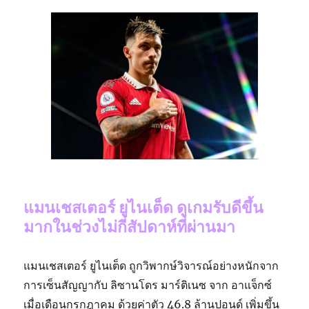
แมนเชสเตอร์ ยูไนเต็ด ดูเกมรับดีขึ้น
มากในช่วงไม่กี่สัปดาห์ที่ผ่านมา
แมนเชสเตอร์ ยูไนเต็ด ถูกวิพากษ์วิจารณ์อย่างหนักจาก
การเซ็นสัญญากับ ลิซานโดร มาร์ติเนซ จาก อาแจ็กซ์
เมื่อเดือนกรกฎาคม ด้วยค่าตัว 46.8 ล้านปอนด์ เพิ่มขึ้น