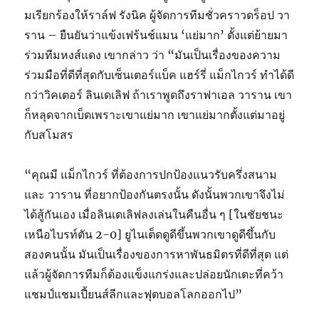
มเรียกร้องให้ราล์ฟ รังนิค ผู้จัดการทีมชั่วคราวดร็อป วา
ราน – ยืนยันว่าแข้งเฟร้นช์แมน ‘แย่มาก’ ตั้งแต่ย้ายมา
ร่วมทีมหงส์แดง เขากล่าว ว่า “มันเป็นเรื่องของความ
ร่วมมือที่ดีที่สุดกับเซ็นเตอร์แบ็ค แฮร์รี่ แม็กไกวร์ ทําได้ดี
กว่าวิคเตอร์ ลินเดเลิฟ ถ้าเราพูดถึงราฟาเอล วาราน เขา
ก็หลุดจากเบ็ดเพราะเขาแย่มาก เขาแย่มากตั้งแต่มาอยู่
กับสโมสร
“คุณมี แม็กไกวร์ ที่ต้องการปกป้องแนวรับครึ่งสนาม
และ วาราน ที่อยากป้องกันตรงนั้น ดังนั้นพวกเขาจึงไม่
ได้สู้กันเอง เมื่อลินเดเลิฟลงเล่นในคืนอื่น ๆ [ในชัยชนะ
เหนือไบรท์ตัน 2-0] ยูไนเต็ดดูดีขึ้นพวกเขาดูดีขึ้นกับ
สองคนนั้น มันเป็นเรื่องของการหาพันธมิตรที่ดีที่สุด แต่
แล้วผู้จัดการทีมก็ต้องแข็งแกร่งและปล่อยนักเตะที่คว้า
แชมป์แชมเปี้ยนส์ลีกและฟุตบอลโลกออกไป”