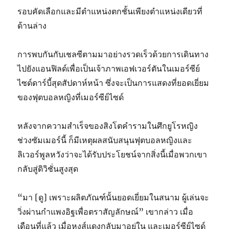
รอบคัดเลือกและมีตําแหน่งตกชั้นเพียงตําแหน่งเดียวที่
ด้านล่าง
การพบกันกับเชลซีตามมาอย่างรวดเร็วด้วยการเดินทาง
ไปยังแอนฟิลด์เพื่อเป็นเจ้าภาพเอฟเวอร์ตันในเมอร์ซีย์
ไซด์ดาร์บี้สุดสัปดาห์หน้า ซึ่งจะเป็นการแสดงที่ยอดเยี่ยม
ของฟุตบอลหญิงที่เมอร์ซีย์ไซด์
หลังจากความสําเร็จของสิงโตคํารามในศึกยูโรหญิง
ช่วงซัมเมอร์นี้ ก็มีเหตุผลสนับสนุนฟุตบอลหญิงและ
ลิเวอร์พูลหวังว่าจะได้รับประโยชน์จากสิ่งนี้เมื่อพวกเขา
กลับสู่ดิวิชั่นสูงสุด
“มา [ดู] เพราะผลิตภัณฑ์นั้นยอดเยี่ยมในสนาม ผู้เล่นจะ
วิ่งผ่านกําแพงอิฐเพื่อตราสัญลักษณ์” เขากล่าว เมื่อ
เดือนที่แล้ว เมื่อหงส์แดงกลับมาอยู่ใน และเมอร์ซีย์ไซด์