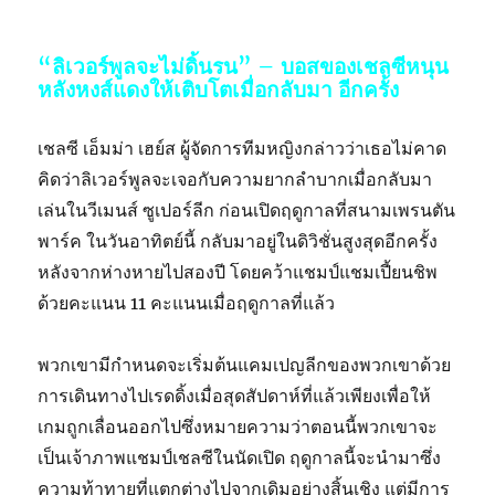
“ลิเวอร์พูลจะไม่ดิ้นรน” – บอสของเชลซีหนุน
หลังหงส์แดงให้เติบโตเมื่อกลับมา อีกครั้ง
เชลซี เอ็มม่า เฮย์ส ผู้จัดการทีมหญิงกล่าวว่าเธอไม่คาด
คิดว่าลิเวอร์พูลจะเจอกับความยากลําบากเมื่อกลับมา
เล่นในวีเมนส์ ซูเปอร์ลีก ก่อนเปิดฤดูกาลที่สนามเพรนตัน
พาร์ค ในวันอาทิตย์นี้ กลับมาอยู่ในดิวิชั่นสูงสุดอีกครั้ง
หลังจากห่างหายไปสองปี โดยคว้าแชมป์แชมเปี้ยนชิพ
ด้วยคะแนน 11 คะแนนเมื่อฤดูกาลที่แล้ว
พวกเขามีกําหนดจะเริ่มต้นแคมเปญลีกของพวกเขาด้วย
การเดินทางไปเรดดิ้งเมื่อสุดสัปดาห์ที่แล้วเพียงเพื่อให้
เกมถูกเลื่อนออกไปซึ่งหมายความว่าตอนนี้พวกเขาจะ
เป็นเจ้าภาพแชมป์เชลซีในนัดเปิด ฤดูกาลนี้จะนํามาซึ่ง
ความท้าทายที่แตกต่างไปจากเดิมอย่างสิ้นเชิง แต่มีการ