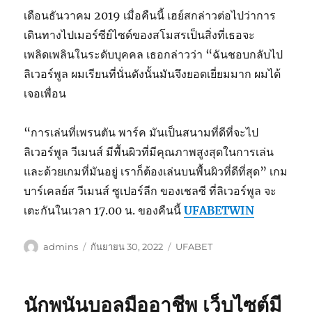
เดือนธันวาคม 2019 เมื่อคืนนี้ เฮย์สกล่าวต่อไปว่าการ
เดินทางไปเมอร์ซีย์ไซด์ของสโมสรเป็นสิ่งที่เธอจะ
เพลิดเพลินในระดับบุคคล เธอกล่าวว่า “ฉันชอบกลับไป
ลิเวอร์พูล ผมเรียนที่นั่นดังนั้นมันจึงยอดเยี่ยมมาก ผมได้
เจอเพื่อน
“การเล่นที่เพรนตัน พาร์ค มันเป็นสนามที่ดีที่จะไป
ลิเวอร์พูล วีเมนส์ มีพื้นผิวที่มีคุณภาพสูงสุดในการเล่น
และด้วยเกมที่มันอยู่ เราก็ต้องเล่นบนพื้นผิวที่ดีที่สุด” เกม
บาร์เคลย์ส วีเมนส์ ซูเปอร์ลีก ของเชลซี ที่ลิเวอร์พูล จะ
เตะกันในเวลา 17.00 น. ของคืนนี้
UFABETWIN
ผู้
เขียน
หมวด
admins
กันยายน 30, 2022
UFABET
เขียน
เมื่อ
หมู่
นักพนันบอลมืออาชีพ เว็บไซต์มี