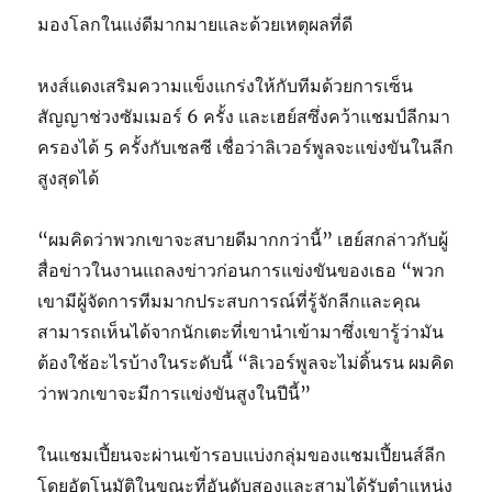
มองโลกในแง่ดีมากมายและด้วยเหตุผลที่ดี
หงส์แดงเสริมความแข็งแกร่งให้กับทีมด้วยการเซ็น
สัญญาช่วงซัมเมอร์ 6 ครั้ง และเฮย์สซึ่งคว้าแชมป์ลีกมา
ครองได้ 5 ครั้งกับเชลซี เชื่อว่าลิเวอร์พูลจะแข่งขันในลีก
สูงสุดได้
“ผมคิดว่าพวกเขาจะสบายดีมากกว่านี้” เฮย์สกล่าวกับผู้
สื่อข่าวในงานแถลงข่าวก่อนการแข่งขันของเธอ “พวก
เขามีผู้จัดการทีมมากประสบการณ์ที่รู้จักลีกและคุณ
สามารถเห็นได้จากนักเตะที่เขานําเข้ามาซึ่งเขารู้ว่ามัน
ต้องใช้อะไรบ้างในระดับนี้ “ลิเวอร์พูลจะไม่ดิ้นรน ผมคิด
ว่าพวกเขาจะมีการแข่งขันสูงในปีนี้”
ในแชมเปี้ยนจะผ่านเข้ารอบแบ่งกลุ่มของแชมเปี้ยนส์ลีก
โดยอัตโนมัติในขณะที่อันดับสองและสามได้รับตําแหน่ง