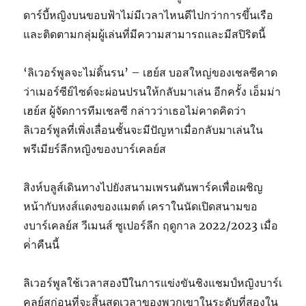
ดาร์บี้หญิงบนขอบฟ้าไม่มีเวลาไหนดีไปกว่าการขึ้นเรือ
และติดตามกลุ่มผู้เล่นที่มีความสามารถและมีสปิริตนี้
‘ลิเวอร์พูลจะไม่ดิ้นรน’ – เฮย์ส บอสใหญ่ของเชลซีคาด
ว่าเมอร์ซีย์ไซด์จะผ่อนปรนให้กลับมาเล่น อีกครั้ง เอ็มม่า
เฮย์ส ผู้จัดการทีมเชลซี กล่าวว่าเธอไม่คาดคิดว่า
ลิเวอร์พูลที่เพิ่งเลื่อนชั้นจะมีปัญหาเมื่อกลับมาเล่นใน
พรีเมียร์ลีกหญิงของบาร์เคลย์ส
สิงห์บลูส์เดินทางไปยังสนามเพรนตันพาร์คเพื่อเผชิญ
หน้ากับหงส์แดงของแมตต์ เคราในนัดเปิดสนามขอ
งบาร์เคลย์ส วีเมนส์ ซูเปอร์ลีก ฤดูกาล 2022/2023 เมื่อ
ค่ําคืนนี้
ลิเวอร์พูลใช้เวลาสองปีในการแข่งขันชิงแชมป์หญิงบาร์เ
คลย์สก่อนที่จะสิ้นสุดเวลาของพวกเขาในระดับที่สองใน