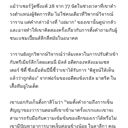
แม้ว่าเชอร์วู้ดซึ่งแพ้ 28 จาก 77 นัดในช่วงเวลาที่เขาดํา
รงตําแหน่งผู้จัดการทีม ไม่ใช่คนเดียวที่วิพากษ์วิจารณ์
วาราน แต่คํากล่าวอ้างที่ ‘แย่มาก’ ของเขานั้นดูน่ากลัว
และอาจทําให้เขาคิดสองครั้งเกี่ยวกับการตั้งคําถามกับผู้
ชนะแชมเปี้ยนส์ลีกสี่สมัยในอนาคต
วารานยังถูกวิพากษ์วิจารณ์ว่าล้มเหลวในการปรับตัวเข้า
กับพรีเมียร์ลีกโดยแดนนี่ มิลส์ อดีตกองหลังแมนเชส
เตอร์ ซิตี้ ซึ่งเมื่อต้นปีนี้ชี้ว่าเขาได้รับการ ‘พิสูจน์ให้เห็น
แล้วว่าถูกต้อง’ จากฟอร์มของอดีตแข้งเรอัล มาดริด ใน
เสื้อทีมยูไนเต็ด
เขาบอกกับเก็นติ้งกาสิโนว่า “ผมตั้งคําถามถึงการเซ็น
สัญญาของวารานตอนที่เขาเข้ามาครั้งแรกและเขาจะ
สามารถรับมือกับความเข้มข้นของลีกของเราได้หรือไม่
เขามีปัญหาอาการบาดเจ็บค่อนข้างน้อย ในลาลีกา คุณ