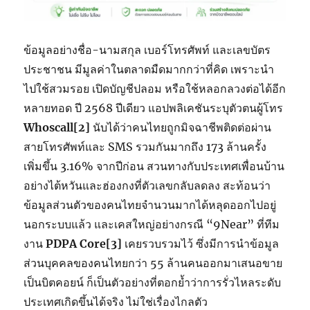
ข้อมูลอย่างชื่อ-นามสกุล เบอร์โทรศัพท์ และเลขบัตร
ประชาชน มีมูลค่าในตลาดมืดมากกว่าที่คิด เพราะนำ
ไปใช้สวมรอย เปิดบัญชีปลอม หรือใช้หลอกลวงต่อได้อีก
หลายทอด ปี 2568 ปีเดียว แอปพลิเคชันระบุตัวตนผู้โทร
Whoscall
[2]
นับได้ว่าคนไทยถูกมิจฉาชีพติดต่อผ่าน
สายโทรศัพท์และ SMS รวมกันมากถึง 173 ล้านครั้ง
เพิ่มขึ้น 3.16% จากปีก่อน สวนทางกับประเทศเพื่อนบ้าน
อย่างไต้หวันและฮ่องกงที่ตัวเลขกลับลดลง สะท้อนว่า
ข้อมูลส่วนตัวของคนไทยจำนวนมากได้หลุดออกไปอยู่
นอกระบบแล้ว และเคสใหญ่อย่างกรณี “9Near” ที่ทีม
งาน
PDPA Core
[3]
เคยรวบรวมไว้ ซึ่งมีการนำข้อมูล
ส่วนบุคคลของคนไทยกว่า 55 ล้านคนออกมาเสนอขาย
เป็นบิตคอยน์ ก็เป็นตัวอย่างที่ตอกย้ำว่าการรั่วไหลระดับ
ประเทศเกิดขึ้นได้จริง ไม่ใช่เรื่องไกลตัว