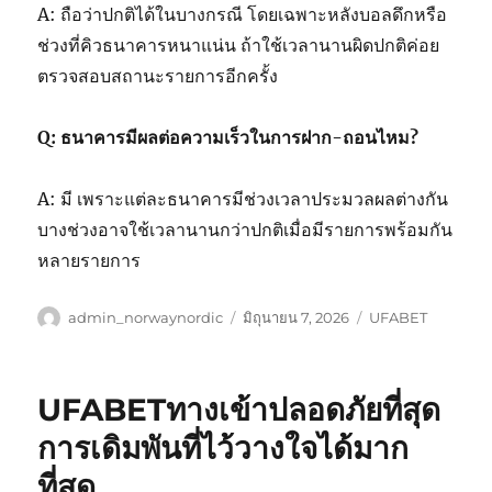
A: ถือว่าปกติได้ในบางกรณี โดยเฉพาะหลังบอลดึกหรือ
ช่วงที่คิวธนาคารหนาแน่น ถ้าใช้เวลานานผิดปกติค่อย
ตรวจสอบสถานะรายการอีกครั้ง
Q: ธนาคารมีผลต่อความเร็วในการฝาก-ถอนไหม?
A: มี เพราะแต่ละธนาคารมีช่วงเวลาประมวลผลต่างกัน
บางช่วงอาจใช้เวลานานกว่าปกติเมื่อมีรายการพร้อมกัน
หลายรายการ
ผู้
เขียน
หมวด
admin_norwaynordic
มิถุนายน 7, 2026
UFABET
เขียน
เมื่อ
หมู่
UFABETทางเข้าปลอดภัยที่สุด
การเดิมพันที่ไว้วางใจได้มาก
ที่สุด