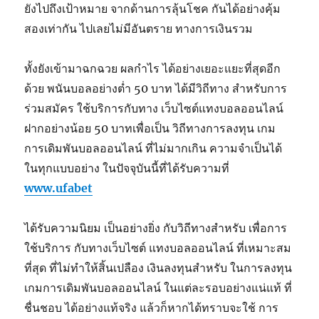
ยังไปถึงเป้าหมาย จากด้านการลุ้นโชค กันได้อย่างคุ้ม
สองเท่ากัน ไปเลยไม่มีอันตราย ทางการเงินรวม
ทั้งยังเข้ามาฉกฉวย ผลกำไร ได้อย่างเยอะแยะที่สุดอีก
ด้วย พนันบอลอย่างต่ำ 50 บาท ได้มีวิถีทาง สำหรับการ
ร่วมสมัคร ใช้บริการกับทาง เว็บไซต์แทงบอลออนไลน์
ฝากอย่างน้อย 50 บาทเพื่อเป็น วิถีทางการลงทุน เกม
การเดิมพันบอลออนไลน์ ที่ไม่มากเกิน ความจำเป็นได้
ในทุกแบบอย่าง ในปัจจุบันนี้ที่ได้รับความที่
www.ufabet
ได้รับความนิยม เป็นอย่างยิ่ง กับวิถีทางสำหรับ เพื่อการ
ใช้บริการ กับทางเว็บไซต์ แทงบอลออนไลน์ ที่เหมาะสม
ที่สุด ที่ไม่ทำให้สิ้นเปลือง เงินลงทุนสำหรับ ในการลงทุน
เกมการเดิมพันบอลออนไลน์ ในแต่ละรอบอย่างแน่แท้ ที่
ชื่นชอบ ได้อย่างแท้จริง แล้วก็หากได้ทราบจะใช้ การ