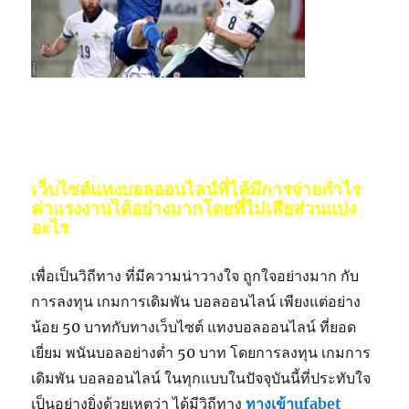
เว็บไซต์แทงบอลออนไลน์ที่ได้มีการจ่ายกำไร
ค่าแรงงานได้อย่างมากโดยที่ไม่เสียส่วนแบ่ง
อะไร
เพื่อเป็นวิถีทาง ที่มีความน่าวางใจ ถูกใจอย่างมาก กับ
การลงทุน เกมการเดิมพัน บอลออนไลน์ เพียงแต่อย่าง
น้อย 50 บาทกับทางเว็บไซต์ แทงบอลออนไลน์ ที่ยอด
เยี่ยม พนันบอลอย่างต่ำ 50 บาท โดยการลงทุน เกมการ
เดิมพัน บอลออนไลน์ ในทุกแบบในปัจจุบันนี้ที่ประทับใจ
เป็นอย่างยิ่งด้วยเหตุว่า ได้มีวิถีทาง
ทางเข้าufabet