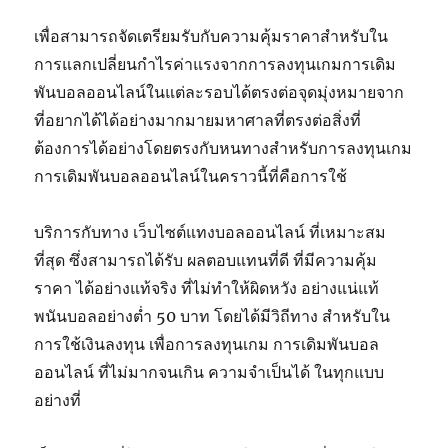
เพื่อสามารถจัดเตรียมรับกับความคุ้มราคาสำหรับใน
การแลกเปลี่ยนกำไรค่าแรงจากการลงทุนเกมการเดิม
พันบอลออนไลน์ในแต่ละรอบได้ตรงต่อจุดมุ่งหมายจาก
ที่อยากได้ได้อย่างมากมายมหาศาลที่ตรงต่อสิ่งที่
ต้องการได้อย่างโดยตรงกับหนทางสำหรับการลงทุนเกม
การเดิมพันบอลออนไลน์ในคราวนี้ที่คือการใช้
บริการกับทาง เว็บไซต์แทงบอลออนไลน์ ที่เหมาะสม
ที่สุด ซึ่งสามารถได้รับ ผลตอบแทนที่ดี ที่มีความคุ้ม
ราคา ได้อย่างแท้จริง ที่ไม่ทำให้ผิดหวัง อย่างแน่แท้
พนันบอลอย่างต่ำ 50 บาท โดยได้มีวิถีทาง สำหรับใน
การใช้เงินลงทุน เพื่อการลงทุนเกม การเดิมพันบอล
ออนไลน์ ที่ไม่มากจนเกิน ความจำเป็นได้ ในทุกแบบ
อย่างที่