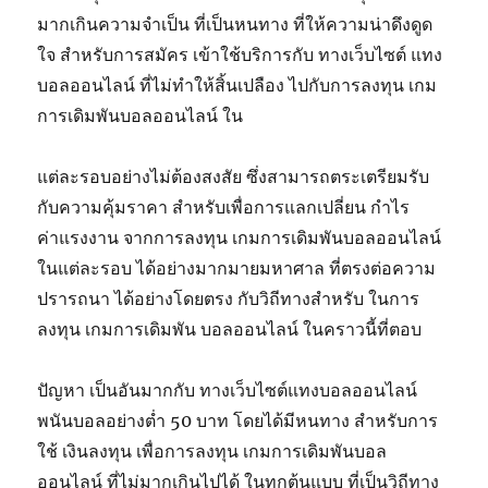
มากเกินความจำเป็น ที่เป็นหนทาง ที่ให้ความน่าดึงดูด
ใจ สำหรับการสมัคร เข้าใช้บริการกับ ทางเว็บไซต์ แทง
บอลออนไลน์ ที่ไม่ทำให้สิ้นเปลือง ไปกับการลงทุน เกม
การเดิมพันบอลออนไลน์ ใน
แต่ละรอบอย่างไม่ต้องสงสัย ซึ่งสามารถตระเตรียมรับ
กับความคุ้มราคา สำหรับเพื่อการแลกเปลี่ยน กำไร
ค่าแรงงาน จากการลงทุน เกมการเดิมพันบอลออนไลน์
ในแต่ละรอบ ได้อย่างมากมายมหาศาล ที่ตรงต่อความ
ปรารถนา ได้อย่างโดยตรง กับวิถีทางสำหรับ ในการ
ลงทุน เกมการเดิมพัน บอลออนไลน์ ในคราวนี้ที่ตอบ
ปัญหา เป็นอันมากกับ ทางเว็บไซต์แทงบอลออนไลน์
พนันบอลอย่างต่ำ 50 บาท โดยได้มีหนทาง สำหรับการ
ใช้ เงินลงทุน เพื่อการลงทุน เกมการเดิมพันบอล
ออนไลน์ ที่ไม่มากเกินไปได้ ในทุกต้นแบบ ที่เป็นวิถีทาง