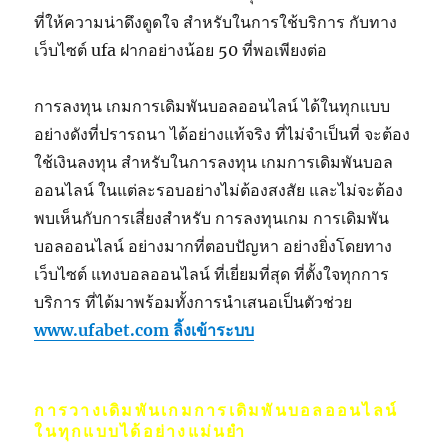
ที่ให้ความน่าดึงดูดใจ สำหรับในการใช้บริการ กับทาง
เว็บไซต์ ufa ฝากอย่างน้อย 50 ที่พอเพียงต่อ
การลงทุน เกมการเดิมพันบอลออนไลน์ ได้ในทุกแบบ
อย่างดังที่ปรารถนา ได้อย่างแท้จริง ที่ไม่จำเป็นที่ จะต้อง
ใช้เงินลงทุน สำหรับในการลงทุน เกมการเดิมพันบอล
ออนไลน์ ในแต่ละรอบอย่างไม่ต้องสงสัย และไม่จะต้อง
พบเห็นกับการเสี่ยงสำหรับ การลงทุนเกม การเดิมพัน
บอลออนไลน์ อย่างมากที่ตอบปัญหา อย่างยิ่งโดยทาง
เว็บไซต์ แทงบอลออนไลน์ ที่เยี่ยมที่สุด ที่ตั้งใจทุกการ
บริการ ที่ได้มาพร้อมทั้งการนำเสนอเป็นตัวช่วย
www.ufabet.com ลิ้งเข้าระบบ
การวางเดิมพันเกมการเดิมพันบอลออนไลน์
ในทุกแบบได้อย่างแม่นยำ