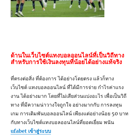
ด้านในเว็บไซต์แทงบอลออนไลน์ที่เป็นวิถีทาง
สำหรับการใช้เงินลงทุนที่น้อยได้อย่างแท้จริง
ที่ตรงต่อสิ่ง ที่ต้องการ ได้อย่างโดยตรง แล้วก็ทาง
เว็บไซต์ แทงบอลออนไลน์ ที่ได้มีการจ่าย กำไรค่าแรง
งาน ได้อย่างมาก โดยที่ไม่เสียส่วนแบ่งอะไร เพื่อเป็นวิถี
ทาง ที่มีความน่าวางใจถูกใจ อย่างมากกับ การลงทุน
เกม การเดิมพันบอลออนไลน์ เพียงแต่อย่างน้อย 50 บาท
กับทางเว็บไซต์แทงบอลออนไลน์ที่ยอดเยี่ยม พนัน
ufabet เข้าสู่ระบบ