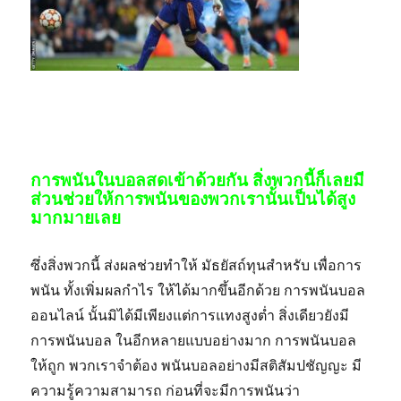
การพนันในบอลสดเข้าด้วยกัน สิ่งพวกนี้ก็เลยมี
ส่วนช่วยให้การพนันของพวกเรานั้นเป็นได้สูง
มากมายเลย
ซึ่งสิ่งพวกนี้ ส่งผลช่วยทำให้ มัธยัสถ์ทุนสำหรับ เพื่อการ
พนัน ทั้งเพิ่มผลกำไร ให้ได้มากขึ้นอีกด้วย การพนันบอล
ออนไลน์ นั้นมิได้มีเพียงแต่การแทงสูงต่ำ สิ่งเดียวยังมี
การพนันบอล ในอีกหลายแบบอย่างมาก การพนันบอล
ให้ถูก พวกเราจำต้อง พนันบอลอย่างมีสติสัมปชัญญะ มี
ความรู้ความสามารถ ก่อนที่จะมีการพนันว่า