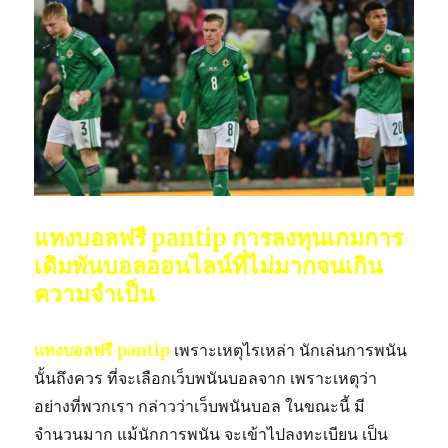
แทงบอลฟรี pantip การลงทุนเกมการ
เดิมพันบอลออนไลน์ที่ไม่มากจนเกิน
ความจำเป็น
แทงบอลฟรี pantip
เพราะเหตุไรเหล่า นักเล่นการพนัน
นั้นถึงควร ที่จะเลือกเว็บพนันบอลจาก เพราะเหตุว่า
อย่างที่พวกเรา กล่าวว่าเว็บพนันบอล ในขณะนี้ มี
จำนวนมาก แม้นักการพนัน จะเข้าไปลงทะเบียน เป็น