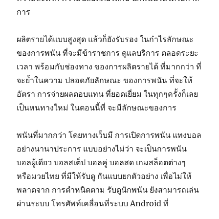
การ
ผลิตรายได้แบบสูงสุด แล้วก็ยังรับรอง ในกำไรลักษณะ
ของการพนัน ที่จะมีข้าราชการ ดูแลบริการ ตลอดระยะ
เวลา พร้อมกับช่องทาง ของการผลิตรายได้ ที่มากกว่า ที่
จะย้ำในความ ปลอดภัยลักษณะ ของการพนัน ที่จะให้
อัตรา การจ่ายผลตอบแทน ที่ยอดเยี่ยม ในทุกๆครั้งก็เลย
เป็นหนทางใหม่ ในตอนนี้ที่ จะมีลักษณะของการ
พนันที่มากกว่า โดยทางเว็บมี การเปิดการพนัน แทงบอล
อย่างนานาประการ แบบอย่างไม่ว่า จะเป็นการพนัน
บอลผู้เดียว บอลสเต็ป บอลคู่ บอลสด เกมสล็อตต่างๆ
หรือมวยไทย ที่มีให้รับดู กันแบบยกตัวอย่าง เพื่อไม่ให้
พลาดจาก การตำหนิดตาม รับดูนักพนัน ยังสามารถเล่น
ผ่านระบบ โทรศัพท์เคลื่อนที่ระบบ Android ที่