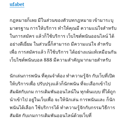
ufabet
กฎหมายก็เลย มีในส่วนของตัวบทกฎหมาย เข้ามาระบุ
มาตรฐาน การให้บริการ ทำให้คุณมี ความแน่ใจสำหรับ
ในการสมัคร แล้วก็ใช้บริการ เว็บไซต์พนันออนไลน์ ได้
อย่างดีเยี่ยม ในส่วนนี้ก็สามารถ มีความแน่ใจ สำหรับ
เพื่อ การสมัครแล้ว ก็ใช้บริการ ได้อย่างแน่แท้เหมือนกัน
เว็บไซต์พนันบอล 888​ มีความสำคัญมากมายสำหรับ
นักเล่นการพนัน ที่คุณจำต้อง ทำความรู้จัก กับเว็บที่เปิด
ให้บริการเพื่อ ปรับปรุงแล้วก็นักพนัน ที่จะเลือกเข้าไป
สัมผัสกับเกม การเดิมพันออนไลน์ใน ทุกต้นแบบ ที่ได้ถูก
นำเข้าไป อยู่ในเว็บเพื่อ จะให้นักเล่น การพนันและ ก็นัก
พนันได้เลือก ใช้บริการได้ ทำความรู้จักกับกรรมวิธีการ
สัมผัส กับเกมการเดิมพันออนไลน์ด้วยเว็บที่