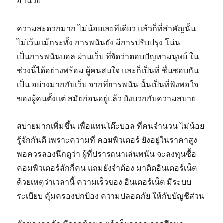
อำนวย
ความสะดวกมาก ไม่น้อยเลยทีเดียว แล้วก็ที่สำคัญนั้น
ไม่เว้นแม้กระทั้ง การพนันยัง มีการปรับปรุง โน่น
เป็นการพนันบอล ผ่านเว็บ ที่จัดว่าตอบปัญหามนุษย์ ใน
ช่วงนี้ได้อย่างพร้อม ผู้คนสนใจ และก็เป็นที่ ชื่นชอบกัน
เป็น อย่างมากกับเว็บ จากที่การพนัน นั้นเป็นที่พึงพอใจ
ของผู้คนตั้งแต่ สมัยก่อนอยู่แล้ว ยังบวกกับความสบาย
สบายมากเพิ่มขึ้น เพื่อแทนโต๊ะบอล ที่คนจำนวน ไม่น้อย
รู้จักกันดี เพราะความที่ คอมพิวเตอร์ ยังอยู่ในราคาสูง
พอควรลองนึกดูว่า ผู้ที่ปรารถนาเล่นพนัน จะลงทุนซื้อ
คอมพิวเตอร์สักกี่คน แถมยังจำต้อง มาติดอินเตอร์เน็ต
ด้วยเหตุว่าเวลานี้ ความเร็วของ อินเตอร์เน็ต มีระบบ
ระเบียบ คุ้มครองปกป้อง ความปลอดภัย ให้กับบัญชีส่วน