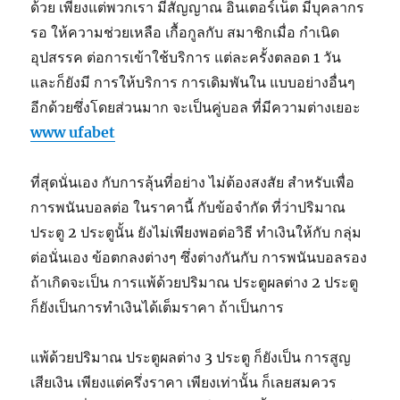
ด้วย เพียงแต่พวกเรา มีสัญญาณ อินเตอร์เน็ต มีบุคลากร
รอ ให้ความช่วยเหลือ เกื้อกูลกับ สมาชิกเมื่อ กำเนิด
อุปสรรค ต่อการเข้าใช้บริการ แต่ละครั้งตลอด 1 วัน
และก็ยังมี การให้บริการ การเดิมพันใน แบบอย่างอื่นๆ
อีกด้วยซึ่งโดยส่วนมาก จะเป็นคู่บอล ที่มีความต่างเยอะ
www ufabet
ที่สุดนั่นเอง กับการลุ้นที่อย่าง ไม่ต้องสงสัย สำหรับเพื่อ
การพนันบอลต่อ ในราคานี้ กับข้อจำกัด ที่ว่าปริมาณ
ประตู 2 ประตูนั้น ยังไม่เพียงพอต่อวิธี ทำเงินให้กับ กลุ่ม
ต่อนั่นเอง ข้อตกลงต่างๆ ซึ่งต่างกันกับ การพนันบอลรอง
ถ้าเกิดจะเป็น การแพ้ด้วยปริมาณ ประตูผลต่าง 2 ประตู
ก็ยังเป็นการทำเงินได้เต็มราคา ถ้าเป็นการ
แพ้ด้วยปริมาณ ประตูผลต่าง 3 ประตู ก็ยังเป็น การสูญ
เสียเงิน เพียงแต่ครึ่งราคา เพียงเท่านั้น ก็เลยสมควร