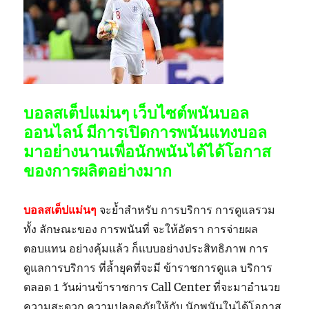
บอลสเต็ปแม่นๆ เว็บไซต์พนันบอล
ออนไลน์ มีการเปิดการพนันแทงบอล
มาอย่างนานเพื่อนักพนันได้ได้โอกาส
ของการผลิตอย่างมาก
บอลสเต็ปแม่นๆ
จะย้ำสำหรับ การบริการ การดูแลรวม
ทั้ง ลักษณะของ การพนันที่ จะให้อัตรา การจ่ายผล
ตอบแทน อย่างคุ้มแล้ว ก็แบบอย่างประสิทธิภาพ การ
ดูแลการบริการ ที่ล้ำยุคที่จะมี ข้าราชการดูแล บริการ
ตลอด 1 วันผ่านข้าราชการ Call Center ที่จะมาอำนวย
ความสะดวก ความปลอดภัยให้กับ นักพนันในได้โอกาส