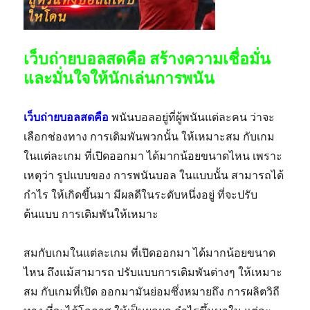
เว็บถ่ายบอลสดคือ สร้างความเชื่อมั่น
และมั่นใจให้นักเล่นการพนัน
เว็บถ่ายบอลสดคือ
พนันบอลอยู่ที่ผู้พนันแต่ละคน ว่าจะ
เลือกช่องทาง การเดิมพันพวกนั้น ให้เหมาะสม กับเกม
ในแต่ละเกม ที่เปิดออกมา ได้มากน้อยขนาดไหน เพราะ
เหตุว่า รูปแบบของ การพนันบอล ในแบบนั้น สามารถได้
กำไร ให้เกิดขึ้นมา มีผลดีในระดับหนึ่งอยู่ ที่จะปรับ
ต้นแบบ การเดิมพันให้เหมาะ
สมกับเกมในแต่ละเกม ที่เปิดออกมา ได้มากน้อยขนาด
ไหน ถึงแม้สามารถ ปรับแบบการเดิมพันต่างๆ ให้เหมาะ
สม กับเกมที่เปิด ออกมามันย่อมซึ่งหมายถึง การผลิตวิถี