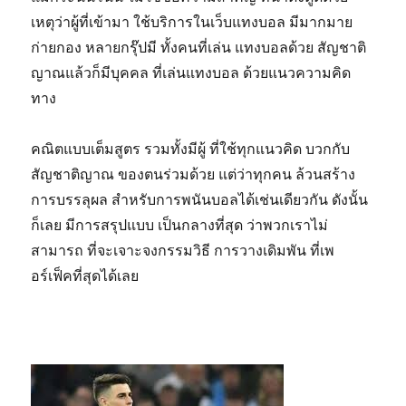
เหตุว่าผู้ที่เข้ามา ใช้บริการในเว็บแทงบอล มีมากมาย
ก่ายกอง หลายกรุ๊ปมี ทั้งคนที่เล่น แทงบอลด้วย สัญชาติ
ญาณแล้วก็มีบุคคล ที่เล่นแทงบอล ด้วยแนวความคิด
ทาง
คณิตแบบเต็มสูตร รวมทั้งมีผู้ ที่ใช้ทุกแนวคิด บวกกับ
สัญชาติญาณ ของตนร่วมด้วย แต่ว่าทุกคน ล้วนสร้าง
การบรรลุผล สำหรับการพนันบอลได้เช่นเดียวกัน ดังนั้น
ก็เลย มีการสรุปแบบ เป็นกลางที่สุด ว่าพวกเราไม่
สามารถ ที่จะเจาะจงกรรมวิธี การวางเดิมพัน ที่เพ
อร์เฟ็คที่สุดได้เลย