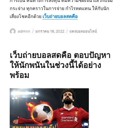
การเป็น หนทางการลงทุน ที่มีความชัดเจน แล้วก็แจ่ม
กระจ่าง ทุกคราวในการจ่าย กำไรทดแทน ให้กับนัก
เสี่ยงโชคอีกด้วย
เว็บถ่ายบอลสดคือ
ผู้
เขียน
หมวด
admin
มกราคม 18, 2022
แทงบอลออนไลน์
เขียน
เมื่อ
หมู่
เว็บถ่ายบอลสดคือ ตอบปัญหา
ให้นักพนันในช่วงนี้ได้อย่าง
พร้อม