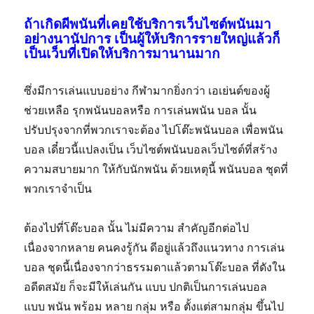
ถ้าเกิดผีพนันที่เคยใช้บริการเว็บไซต์พนันมา
อย่างนานัปการ เป็นผู้ให้บริการรายใหญ่แล้วก็
เป็นเว็บที่เปิดให้บริการมานานมาก
ซึ่งมีการเล่นแบบอย่าง กีฬามากยิ่งกว่า เอเย่นต์ของผู้
ช่วยเหลือ รุกพนันบอลหรือ การเล่นพนัน บอล นั้น
ปรับปรุงจากที่พวกเราจะต้อง ไปโต๊ะพนันบอล เพื่อพนัน
บอล เดี๋ยวนี้แปลงเป็น เว็บไซต์พนันบอลเว็บไซต์ที่สร้าง
ความสบายมาก ให้กับนักพนัน ด้วยเหตุนี้ พนันบอล ชุดที่
พวกเราจำเป็น
ต้องไปที่โต๊ะบอล นั้น ไม่มีความ สำคัญอีกต่อไป
เนื่องจากหลาย คนคงรู้กัน ดีอยู่แล้วถึงแนวทาง การเล่น
บอล ชุดนี้เนื่องจากว่าธรรมดาแล้วตามโต๊ะบอล ที่ดังใน
อดีตสมัย ก็จะมีให้เล่นกัน แบบ ปกติเป็นการเล่นบอล
แบบ พนัน พร้อม หลาย กลุ่ม หรือ ตั้งแต่สามกลุ่ม ขึ้นไป