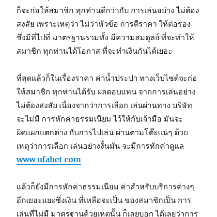
ก็จะก่อให้สมาชิก ทุกท่านดีกว่ากับ การเล่นอย่าง ไม่ต้อง
สงสัย เพราะเหตุว่า ไม่ว่าหัวข้อ การตีราคา ให้ต่อรอง
ซึ่งมีที่ไปที่ มาตรฐานรวมทั้ง มีความสมดุลย์ ที่จะทำให้
สมาชิก ทุกท่านได้โอกาส ที่จะทำเงินกันได้เยอะ
ที่สุดแล้วก็ในเรื่องราคา ค่าน้ำประปา ทางเว็บไซต์จะก่อ
ให้สมาชิก ทุกท่านได้รับ ผลตอบแทน จากการเล่นอย่าง
ไม่ต้องสงสัย เนื่องจากว่าการเลือก เล่นผ่านทาง บริษัท
จะไม่มี การหักค่าธรรมเนียม ไว้ให้กับเจ้ามือ มันจะ
ผิดแผกแตกต่าง กับการไปเล่น ผ่านตามโต๊ะแน่ๆ ด้วย
เหตุว่าการเลือก เล่นอย่างงั้นมัน จะมีการหักค่าดูแล
www ufabet com
แล้วก็ยังมีการหักค่าธรรมเนียม ค่าสำหรับบริการต่างๆ
อีกเยอะแยะซึ่งเงิน ที่เหลือจะเป็น ของสมาชิกเป็น การ
เล่นที่ไม่มี มาตรฐานด้วยเหตุนั้น ก็เลยบอก ได้เลยว่าการ