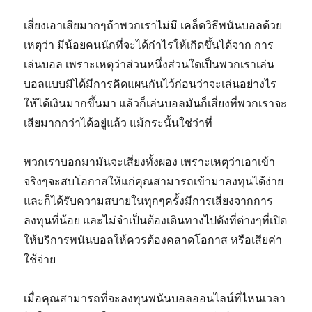
เสี่ยงเอาเสียมากๆถ้าพวกเราไม่มี เคล็ดวิธีพนันบอลด้วย
เหตุว่า มีน้อยคนนักที่จะได้กำไรให้เกิดขึ้นได้จาก การ
เล่นบอล เพราะเหตุว่าส่วนหนึ่งส่วนใดเป็นพวกเราเล่น
บอลแบบมิได้มีการคิดแผนกันไว้ก่อนว่าจะเล่นอย่างไร
ให้ได้เงินมากขึ้นมา แล้วก็เล่นบอลมันก็เสี่ยงที่พวกเราจะ
เสียมากกว่าได้อยู่แล้ว แม้กระนั้นใช่ว่าที่
พวกเราบอกมามันจะเสี่ยงทั้งผอง เพราะเหตุว่าเอาเข้า
จริงๆจะสบโอกาสให้แก่คุณสามารถเข้ามาลงทุนได้ง่าย
และก็ได้รับความสบายในทุกๆครั้งมีการเสี่ยงจากการ
ลงทุนที่น้อย และไม่จำเป็นต้องเดินทางไปดังที่ต่างๆที่เปิด
ให้บริการพนันบอลให้ควรต้องคลาดโอกาส หรือเสียค่า
ใช้จ่าย
เมื่อคุณสามารถที่จะลงทุนพนันบอลออนไลน์ที่ไหนเวลา