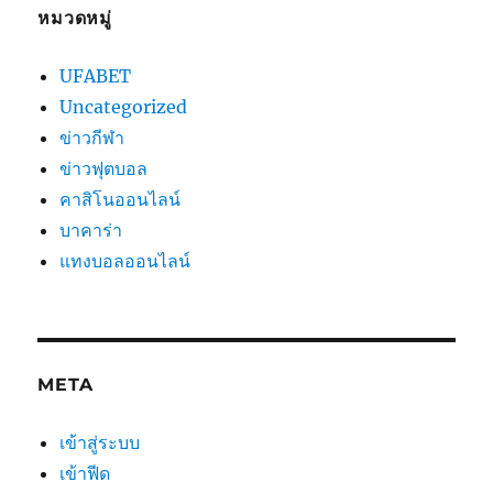
หมวดหมู่
UFABET
Uncategorized
ข่าวกีฬา
ข่าวฟุตบอล
คาสิโนออนไลน์
บาคาร่า
แทงบอลออนไลน์
META
เข้าสู่ระบบ
เข้าฟีด