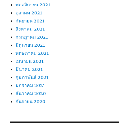
พฤศจิกายน 2021
ตุลาคม 2021
กันยายน 2021
สิงหาคม 2021
กรกฎาคม 2021
มิถุนายน 2021
พฤษภาคม 2021
เมษายน 2021
มีนาคม 2021
กุมภาพันธ์ 2021
มกราคม 2021
ธันวาคม 2020
กันยายน 2020