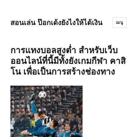
สอนเล่น ป๊อกเด้งยังไงให้ได้เงิน
เมนู
การแทงบอลสูงต่ำ สำหรับเว็บ
ออนไลน์ที่นี้มีทั้งยังเกมกีฬา คาสิ
โน เพื่อเป็นการสร้างช่องทาง