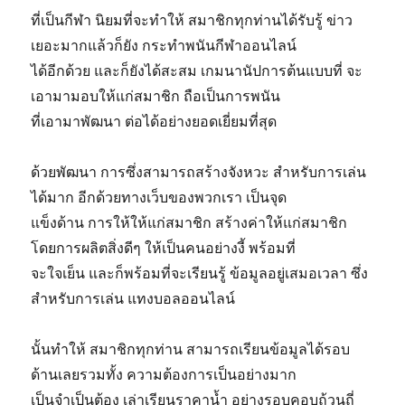
ที่เป็นกีฬา นิยมที่จะทำให้ สมาชิกทุกท่านได้รับรู้ ข่าว
เยอะมากแล้วก็ยัง กระทำพนันกีฬาออนไลน์
ได้อีกด้วย และก็ยังได้สะสม เกมนานัปการต้นแบบที่ จะ
เอามามอบให้แก่สมาชิก ถือเป็นการพนัน
ที่เอามาพัฒนา ต่อได้อย่างยอดเยี่ยมที่สุด
ด้วยพัฒนา การซึ่งสามารถสร้างจังหวะ สำหรับการเล่น
ได้มาก อีกด้วยทางเว็บของพวกเรา เป็นจุด
แข็งด้าน การให้ให้แก่สมาชิก สร้างค่าให้แก่สมาชิก
โดยการผลิตสิ่งดีๆ ให้เป็นคนอย่างงี้ พร้อมที่
จะใจเย็น และก็พร้อมที่จะเรียนรู้ ข้อมูลอยู่เสมอเวลา ซึ่ง
สำหรับการเล่น แทงบอลออนไลน์
นั้นทำให้ สมาชิกทุกท่าน สามารถเรียนข้อมูลได้รอบ
ด้านเลยรวมทั้ง ความต้องการเป็นอย่างมาก
เป็นจำเป็นต้อง เล่าเรียนราคาน้ำ อย่างรอบคอบถ้วนถี่