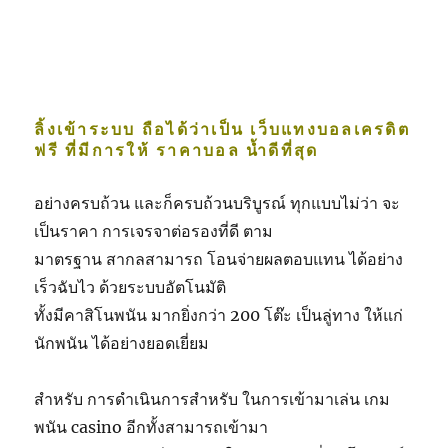
ลิ้งเข้าระบบ ถือได้ว่าเป็น เว็บแทงบอลเครดิต
ฟรี ที่มีการให้ ราคาบอล น้ำดีที่สุด
อย่างครบถ้วน และก็ครบถ้วนบริบูรณ์ ทุกแบบไม่ว่า จะ
เป็นราคา การเจรจาต่อรองที่ดี ตาม
มาตรฐาน สากลสามารถ โอนจ่ายผลตอบแทน ได้อย่าง
เร็วฉับไว ด้วยระบบอัตโนมัติ
ทั้งมีคาสิโนพนัน มากยิ่งกว่า 200 โต๊ะ เป็นลู่ทาง ให้แก่
นักพนัน ได้อย่างยอดเยี่ยม
สำหรับ การดำเนินการสำหรับ ในการเข้ามาเล่น เกม
พนัน casino อีกทั้งสามารถเข้ามา