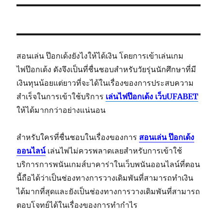
สอนเล่น ป๊อกเด้งยังไงให้ได้เงิน โดยการเข้าเล่นเกม
ไพ่ป๊อกเด้ง ดังจึงเป็นที่ชื่นชอบสำหรับวัยรุ่นนักศึกษาที่มี
เงินทุนน้อยแต่ยาวที่จะได้ในเรื่องของการประสบความ
สำเร็จในการเข้าใช้บริการ
เล่นไฟป๊อกเด้ง เว็บUFABET
ให้ได้มากกว่าอย่างแน่นอน
สำหรับใครที่ชื่นชอบในเรื่องของการ
สอนเล่น ป๊อกเด้ง
ออนไลน์
เล่นไพ่ไม่ควรพลาดเลยสำหรับการเข้าใช้
บริการการพนันเกมส์บาคาร่าในเว็บพนันออนไลน์ที่ตอน
นี้ถือได้ว่าเป็นช่องทางการวางเดิมพันที่สามารถทำเงิน
ได้มากที่สุดและยังเป็นช่องทางการวางเดิมพันที่สามารถ
ตอบโจทย์ได้ในเรื่องของการทำกำไร