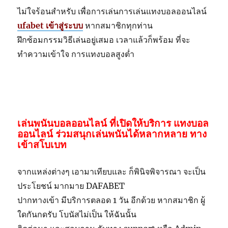
ไม่ใจร้อนสำหรับ เพื่อการเล่นการเล่นแทงบอลออนไลน์
ufabet เข้าสู่ระบบ
หากสมาชิกทุกท่าน
ฝึกซ้อมกรรมวิธีเล่นอยู่เสมอ เวลาแล้วก็พร้อม ที่จะ
ทำความเข้าใจ การแทงบอลสูงต่ำ
เล่นพนันบอลออนไลน์ ที่เปิดให้บริการ แทงบอล
ออนไลน์ ร่วมสนุกเล่นพนันได้หลากหลาย ทาง
เข้าสโบเบท
จากแหล่งต่างๆ เอามาเทียบและ ก็พินิจพิจารณา จะเป็น
ประโยชน์ มากมาย DAFABET
ปากทางเข้า มีบริการตลอด 1 วัน อีกด้วย หากสมาชิก ผู้
ใดกันกดรับ โบนัสไม่เป็น ให้ฉันนั้น