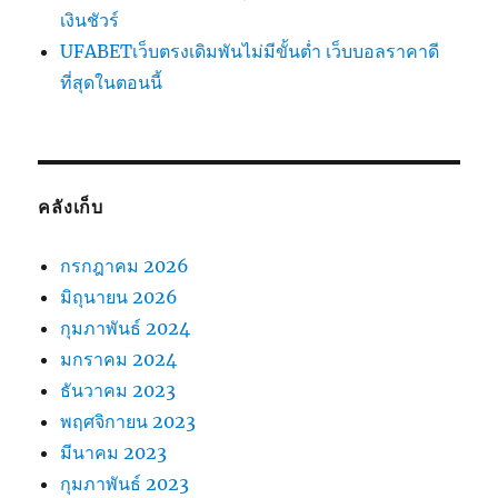
เงินชัวร์
UFABETเว็บตรงเดิมพันไม่มีขั้นต่ำ เว็บบอลราคาดี
ที่สุดในตอนนี้
คลังเก็บ
กรกฎาคม 2026
มิถุนายน 2026
กุมภาพันธ์ 2024
มกราคม 2024
ธันวาคม 2023
พฤศจิกายน 2023
มีนาคม 2023
กุมภาพันธ์ 2023