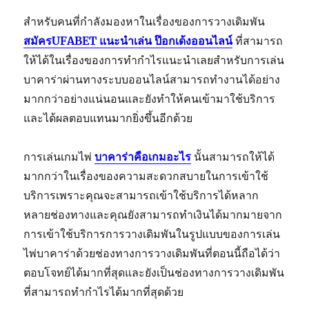
สำหรับคนที่กำลังมองหาในเรื่องของการวางเดิมพัน
สมัครUFABET แนะนำเล่น ป๊อกเด้งออนไลน์
ที่สามารถ
ให้ได้ในเรื่องของการทำกำไรแนะนำเลยสำหรับการเล่น
บาคาร่าผ่านทางระบบออนไลน์สามารถทำงานได้อย่าง
มากกว่าอย่างแน่นอนและยังทำให้คนเข้ามาใช้บริการ
และได้ผลตอบแทนมากยิ่งขึ้นอีกด้วย
การเล่นเกมไพ่
บาคาร่าคือเกมอะไร
นั้นสามารถให้ได้
มากกว่าในเรื่องของความสะดวกสบายในการเข้าใช้
บริการเพราะคุณจะสามารถเข้าใช้บริการได้หลาก
หลายช่องทางและคุณยังสามารถทำเงินได้มากมายจาก
การเข้าใช้บริการการวางเดิมพันในรูปแบบของการเล่น
ไพ่บาคาร่าด้วยช่องทางการวางเดิมพันที่ตอนนี้ถือได้ว่า
ตอบโจทย์ได้มากที่สุดและยังเป็นช่องทางการวางเดิมพัน
ที่สามารถทำกำไรได้มากที่สุดด้วย