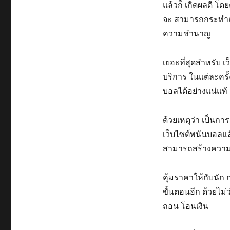
แล้วก็ เกิดผลดี โด
จะ สามารถกระทำการ
ความชำนาญ
เยอะที่สุดสำหรับ เ
บริการ ในแต่ละครั
บอลได้อย่างแน่แท้
ด้วยเหตุว่า เป็นก
เว็บไซต์พนันบอลแล้
สามารถสร้างควา
คุ้มราคาให้กับนัก 
ขั้นตอนอีก ด้วยไ
ถอน โอนเงิน