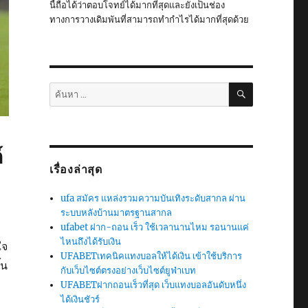
นี้ถือได้ว่าตอบโจทย์ได้มากที่สุดและยังเป็นช่อง
ทางการวางเดิมพันที่สามารถทำกำไรได้มากที่สุดด้วย
ค้นหา
ค้นหา:
์
เรื่องล่าสุด
ufa สมัคร แหล่งรวมความบันเทิงระดับสากล ผ่าน
ระบบหลังบ้านมาตรฐานสากล
ufabet ฝาก-ถอน เร็ว ใช้เวลานานไหม รอนานแค่
ไหนถึงได้รับเงิน
ใจ
UFABETเทคนิคแทงบอลให้ได้เงิน เข้าใช้บริการ
้น
กับเว็บไซต์ตรงอย่างเว็บไซต์ยูฟ่าเบท
UFABETฝากถอนเร็วที่สุด เว็บแทงบอลอันดับหนึ่ง
ได้เงินชัวร์