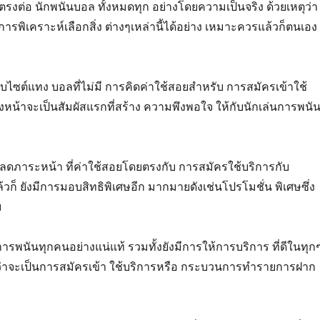
ยตรงต่อ นักพนันบอล ทั้งหมดทุก อย่างโดยความเป็นจริง ด้วยเหตุว่า
พิเคราะห์เลือกสิ่ง ต่างๆเหล่านี้ได้อย่าง เหมาะควรแล้วก็ตนเอง 
ว็บไซต์แทง บอลที่ไม่มี การคิดค่าใช้สอยสำหรับ การสมัครเข้าใช้
้งหน้าจะเป็นสัมผัสแรกที่สร้าง ความพึงพอใจ ให้กับนักเล่นการพนั
ารลดภาระหน้า ที่ค่าใช้สอยโดยตรงกับ การสมัครใช้บริการกับ
วก็ ยังมีการมอบสิทธิพิเศษอีก มากมายดังเช่นโปรโมชั่น พิเศษซึ่ง
ม
การพนันทุกคนอย่างแน่แท้ รวมทั้งยังมีการให้การบริการ ที่ดีในทุก
ม่ว่าจะเป็นการสมัครเข้า ใช้บริการหรือ กระบวนการทำรายการฝาก