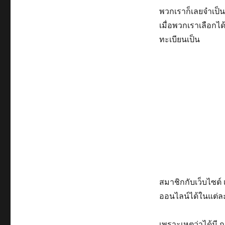
พวกเราก็เลยจำเป็นต้
เมื่อพวกเราเลือกได
ทะเบียนเป็น
สมาชิกกับเว็บไซต์
ออนไลน์ได้ในแต่ละ
เพราะเหตุว่าได้มี 