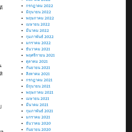
กรกฎาคม 2022
ดี
มิถุนายน 2022
พฤษภาคม 2022
เมษายน 2022
มีนาคม 2022
กุมภาพันธ์ 2022
มกราคม 2022
ธันวาคม 2021
พฤศจิกายน 2021
ตุลาคม 2021
น
กันยายน 2021
สิ
สิงหาคม 2021
กรกฎาคม 2021
มิถุนายน 2021
พฤษภาคม 2021
เมษายน 2021
มีนาคม 2021
ป
กุมภาพันธ์ 2021
มกราคม 2021
ธันวาคม 2020
กันยายน 2020
ผล