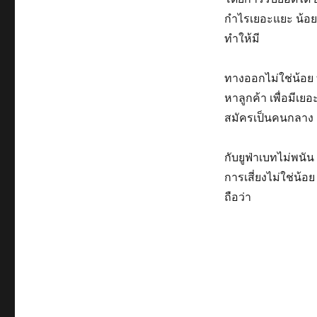
กำไรเยอะแยะ น้อยแ
ทำให้มี
ทางออกไม่ใช่น้อย 
หาลูกค้า เพื่อมีเยอ
สมัครเป็นคนกลาง
กับยูฟ่าเบทไม่พนัน
การเสี่ยงไม่ใช่น้อ
ถือว่า