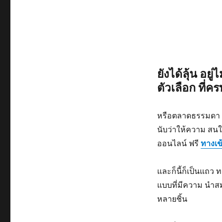
ยังได้ลุ้น อยู
ตัวเลือก ที่
หรือตลาดธรรมดา ที่
นับว่าให้ความ สนใ
ออนไลน์ ฟรี
ทางเข
และก็นี้ก็เป็นแถว 
แบบที่มีความ นำสมัย
หลายชิ้น