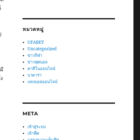
็
หมวดหมู่
ป
UFABET
Uncategorized
ข่าวกีฬา
ข่าวฟุตบอล
คาสิโนออนไลน์
มี
บาคาร่า
่ง
แทงบอลออนไลน์
META
เข้าสู่ระบบ
เข้าฟีด
แสดงความเห็นฟีด