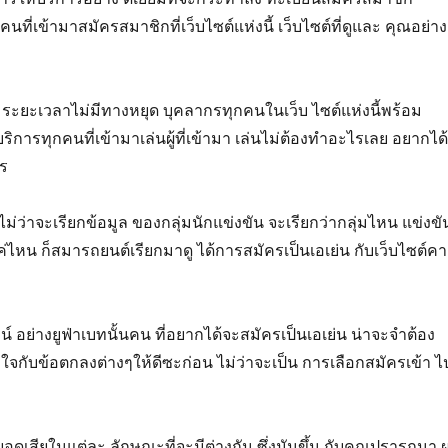
กคนที่เข้ามาสมัครสมาชิกที่เว็บไซต์แห่งนี้ เว็บไซต์ที่ดูและ คุณอย่าง
ะยะเวลาไม่มีทางหยุด บุคลากรทุกคนในเว็บ ไซต์แห่งนี้พร้อม
ริการทุกคนที่เข้ามาเล่นผู้ที่เข้ามา เล่นไม่ต้องทำอะไรเลย อยากได้
ร
 ไม่ว่าจะเรียกข้อมูล ของกลุ่มนักแข่งขัน จะเรียกว่ากลุ่มไหน แข่งขั
ไหน ก็สมารถยนต์เรียกมาดู ได้การสมัครเป็นเอเย่น กับเว็บไซต์คา
 อย่างยูฟ่าเบทนั้นคน ที่อยากได้จะสมัครเป็นเอเย่น น่าจะจำต้อง
ใจกับข้อตกลงต่างๆให้ดีซะก่อน ไม่ว่าจะเป็น การเลือกสมัครเข้า ไ
อดเสียในแต่ละ ลักษณะที่จะมีต่างกัน ซึ่งมันขึ้น กับคุณปรารถนา 