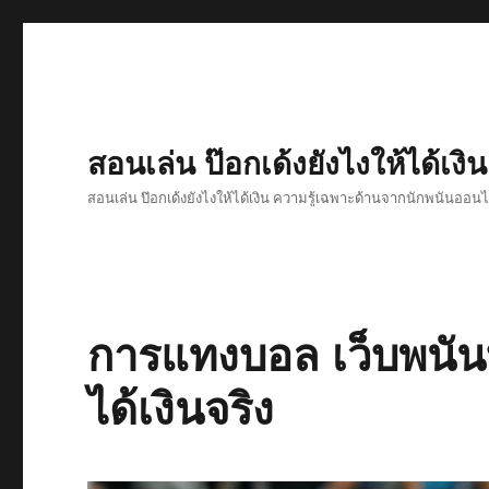
สอนเล่น ป๊อกเด้งยังไงให้ได้เงิน
สอนเล่น ป๊อกเด้งยังไงให้ได้เงิน ความรู้เฉพาะด้านจากนักพนันออน
การแทงบอล เว็บพนัน
ได้เงินจริง