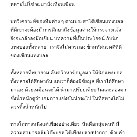
หลายไม่ใช่ จะมานั่งเทียนเขียน
บทวิเคราะห์ของทีมต่าง ๆ ตามประสาได้เซียนแทงบอล
ที่ดีเขาจะต้องมี การศึกษาถึงข้อมูลต่างให้กระจ่างแจ้ง
จึงจะกล้าลงมือเขียน บทความที่เป็นประโยชน์ กับนัก
แทงบอลทั้งหลาย เราจึงไม่ควรมอง ข้ามทัศนะคติที่ดี
ของเซียนแทงบอล
ทั้งหลายที่พยายาม ค้นคว้าหาข้อมูลมา ให้นักแทงบอล
ทั้งหลายได้ศึกษากัน แต่เราก็ต้องมีข้อมูล ที่เราได้ศึกษา
มาเอง ด้วยเหมือนจะได้ นำมาเปรียบเทียบกันและลองมา
ชั่งน้ำหนักดูว่า เกมการแข่งขันน่าจะไป ในทิศทางใดไม่
ควรทิ้งน้ำหนักไป
ท
างใดทางหนึ่งแต่เพียงอย่างเดียว
นั่นคือกลุ่มคนที่ มี
ความสามารถล้มโต๊ะบอล ได้เพียงปลายปากกา ด้วยคำ