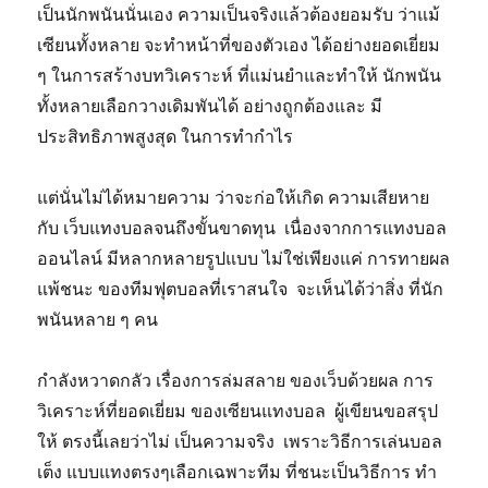
เป็นนักพนันนั่นเอง ความเป็นจริงแล้วต้องยอมรับ ว่าแม้
เซียนทั้งหลาย จะทำหน้าที่ของตัวเอง ได้อย่างยอดเยี่ยม
ๆ ในการสร้างบทวิเคราะห์ ที่แม่นยำและทำให้ นักพนัน
ทั้งหลายเลือกวางเดิมพันได้ อย่างถูกต้องและ มี
ประสิทธิภาพสูงสุด ในการทำกำไร
แต่นั่นไม่ได้หมายความ ว่าจะก่อให้เกิด ความเสียหาย
กับ เว็บแทงบอลจนถึงขั้นขาดทุน เนื่องจากการแทงบอล
ออนไลน์ มีหลากหลายรูปแบบ ไม่ใช่เพียงแค่ การทายผล
แพ้ชนะ ของทีมฟุตบอลที่เราสนใจ จะเห็นได้ว่าสิ่ง ที่นัก
พนันหลาย ๆ คน
กำลังหวาดกลัว เรื่องการล่มสลาย ของเว็บด้วยผล การ
วิเคราะห์ที่ยอดเยี่ยม ของเซียนแทงบอล ผู้เขียนขอสรุป
ให้ ตรงนี้เลยว่าไม่ เป็นความจริง เพราะวิธีการเล่นบอล
เต็ง แบบแทงตรงๆเลือกเฉพาะทีม ที่ชนะเป็นวิธีการ ทำ