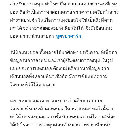
สำหรับการลงทุนเท่าไหร่ มีความปลอดภัยบางคนที่แทง
บอล ถือว่าเป็นการพักผ่อนคลาย จากความเครียดในการ
ทำงานประจำ ในเมื่อการแทงบอลไม่ใช่ เป็นสิ่งที่คาด
เดาได้ จะมาอาศัยดองอย่างเดียวไม่ได้ จึงมีเซียนแทง
บอล มากหน้าหลายตา
สูตรบาคาร่า
ให้นักแทงบอล ทั้งหลายได้มาศึกษา บทวิเคราะห์เพื่อหา
ข้อมูลในการลงทุน และเราผู้ชื่นชอบการลงทุน ในรูป
แบบของการแทงบอล ต้องหมั่นศึกษาหาข้อมูล จาก
เซียนบอลทั้งหลายที่น่าเชื่อถือ มีการเขียนบทความ
วิเคราะห์ไว้ให้มากมาย
หลากหลายแนวทาง และการอ่านศึกษาจากบท
วิเคราะห์ ของเซียนแทงบอลให้ หลากหลายแล้วนั้นจะ
ทำให้ การลงทุนแต่ละครั้ง นักเทงบอลจะมีโอกาส ที่จะ
ได้กำไรจาก การลงทุนค่อนข้างมาก
เพราะเซียนทั้ง