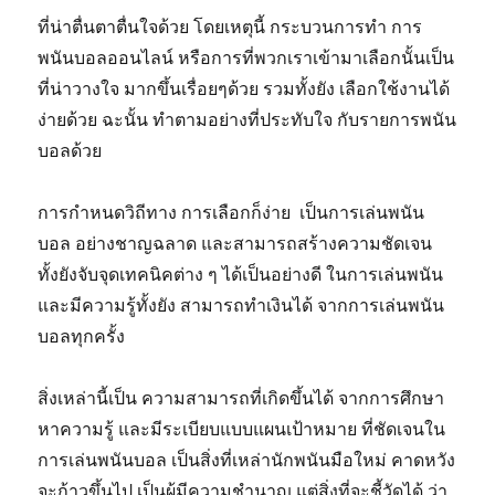
ที่น่าตื่นตาตื่นใจด้วย โดยเหตุนี้ กระบวนการทำ การ
พนันบอลออนไลน์ หรือการที่พวกเราเข้ามาเลือกนั้นเป็น
ที่น่าวางใจ มากขึ้นเรื่อยๆด้วย รวมทั้งยัง เลือกใช้งานได้
ง่ายด้วย ฉะนั้น ทำตามอย่างที่ประทับใจ กับรายการพนัน
บอลด้วย
การกำหนดวิถีทาง การเลือกก็ง่าย
เป็นการเล่นพนัน
บอล อย่างชาญฉลาด และสามารถสร้างความชัดเจน
ทั้งยังจับจุดเทคนิคต่าง ๆ ได้เป็นอย่างดี ในการเล่นพนัน
และมีความรู้ทั้งยัง สามารถทำเงินได้ จากการเล่นพนัน
บอลทุกครั้ง
สิ่งเหล่านี้เป็น ความสามารถที่เกิดขึ้นได้ จากการศึกษา
หาความรู้ และมีระเบียบแบบแผนเป้าหมาย ที่ชัดเจนใน
การเล่นพนันบอล
เป็นสิ่งที่เหล่านักพนันมือใหม่ คาดหวัง
จะก้าวขึ้นไป เป็นผู้มีความชำนาญ แต่สิ่งที่จะชี้วัดได้ ว่า