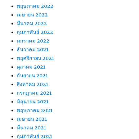
พฤษภาคม 2022
เมษายน 2022
มีนาคม 2022
กุมภาพันธ์ 2022
มกราคม 2022
ธันวาคม 2021
พฤศจิกายน 2021
ตุลาคม 2021
กันยายน 2021
สิงหาคม 2021
กรกฎาคม 2021
มิถุนายน 2021
พฤษภาคม 2021
เมษายน 2021
มีนาคม 2021
กุมภาพันธ์ 2021