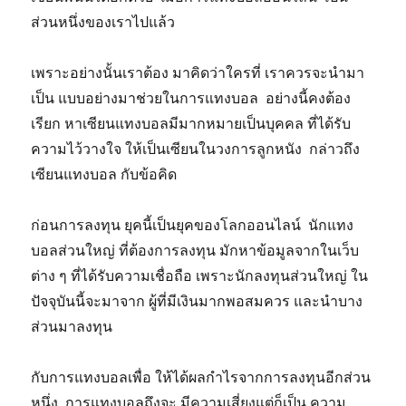
ส่วนหนึ่งของเราไปแล้ว
เพราะอย่างนั้นเราต้อง มาคิดว่าใครที่ เราควรจะนำมา
เป็น แบบอย่างมาช่วยในการแทงบอล อย่างนี้คงต้อง
เรียก หาเซียนแทงบอลมีมากหมายเป็นบุคคล ที่ได้รับ
ความไว้วางใจ ให้เป็นเซียนในวงการลูกหนัง กล่าวถึง
เซียนแทงบอล กับข้อคิด
ก่อนการลงทุน ยุคนี้เป็นยุคของโลกออนไลน์ นักแทง
บอลส่วนใหญ่ ที่ต้องการลงทุน มักหาข้อมูลจากในเว็บ
ต่าง ๆ ที่ได้รับความเชื่อถือ เพราะนักลงทุนส่วนใหญ่ ใน
ปัจจุบันนี้จะมาจาก ผู้ที่มีเงินมากพอสมควร และนำบาง
ส่วนมาลงทุน
กับการแทงบอลเพื่อ ให้ได้ผลกำไรจากการลงทุนอีกส่วน
หนึ่ง การแทงบอลถึงจะ มีความเสี่ยงแต่ก็เป็น ความ