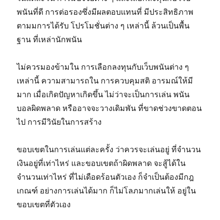
พนันที่ดี การต่อรองซึ่งมีผลตอบแทนที่ มีประสิทธิภาพ
ตามมการได้รับ โปรโมชั่นต่าง ๆ เหล่านี้ ล้วนเป็นพื้น
ฐาน ที่เหล่านักพนัน
ไม่ควรมองข้ามใน การเลือกลงทุนกับเว็บพนันต่าง ๆ
เหล่านี้ ความสามารถใน การควบคุมสติ อารมณ์ให้มี
มาก เมื่อเกิดปัญหาเกิดขึ้น ไม่ว่าจะเป็นการเล่น พนัน
บอลผิดพลาด หรืออาจจะวางเดิมพัน ที่ขาดช่วงขาดตอน
ไป การมีวินัยในการสร้าง
ขอบเขตในการเล่นแต่ละครั้ง ว่าควรจะเล่นอยู่ ที่จำนวน
เงินอยู่ที่เท่าไหร่ และขอบเขตถ้าผิดพลาด จะสู้ได้ใน
จำนวนเท่าไหร่ ที่ไม่เดือดร้อนตัวเอง ก็จำเป็นต้องมีกฎ
เกณฑ์ อย่างการเล่นได้มาก ก็ไม่โลภมากเล่นให้ อยู่ใน
ขอบเขตที่ตัวเอง