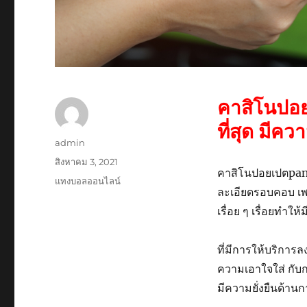
คาสิโนปอยเ
ที่สุด มีคว
ผู้
admin
เขียน
เขียน
สิงหาคม 3, 2021
คาสิโนปอยเปตpant
เมื่อ
หมวด
แทงบอลออนไลน์
ละเอียดรอบคอบ เพร
หมู่
เรื่อย ๆ เรื่อยทำให้ม
ที่มีการให้บริการ
ความเอาใจใส่ กับการเ
มีความยั่งยืนด้าน