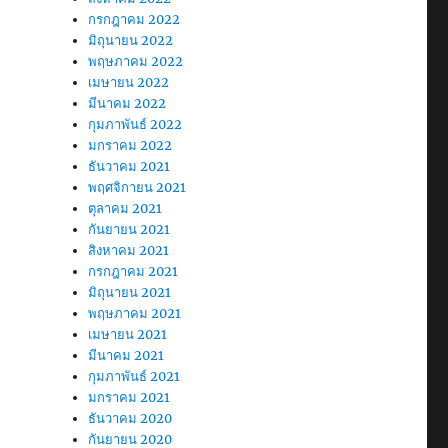
กรกฎาคม 2022
มิถุนายน 2022
พฤษภาคม 2022
เมษายน 2022
มีนาคม 2022
กุมภาพันธ์ 2022
มกราคม 2022
ธันวาคม 2021
พฤศจิกายน 2021
ตุลาคม 2021
กันยายน 2021
สิงหาคม 2021
กรกฎาคม 2021
มิถุนายน 2021
พฤษภาคม 2021
เมษายน 2021
มีนาคม 2021
กุมภาพันธ์ 2021
มกราคม 2021
ธันวาคม 2020
กันยายน 2020