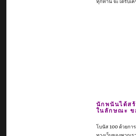
ทุกท่าน จะได้รับ
นักพนันได้สร
ในลักษณะ ข
โบนัส 100 ด้วยกา
ทางเว็บของพวกเรา