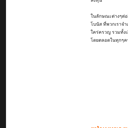
ในลักษณะต่างๆต่อให
โบนัส ที่พวกเราจำเป
ใคร่ครวญ รวมทั้ง
โดยตลอดในทุกๆคร