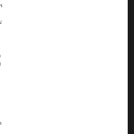
าร
่
บ
ิ
ะ