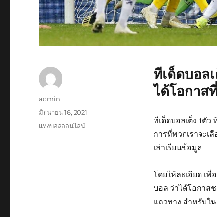
ทีเด็ดบอลเ
ได้โอกาสที
ผู้
admin
เขียน
เขียน
มิถุนายน 16, 2021
ทีเด็ดบอลเต็ง 1ตัว 
เมื่อ
หมวด
แทงบอลออนไลน์
การที่พวกเราจะเล
หมู่
เล่าเรียนข้อมูล
โดยให้ละเอียด เพื
บอล ว่าได้โอกาสชน
แถวทาง สำหรับใน