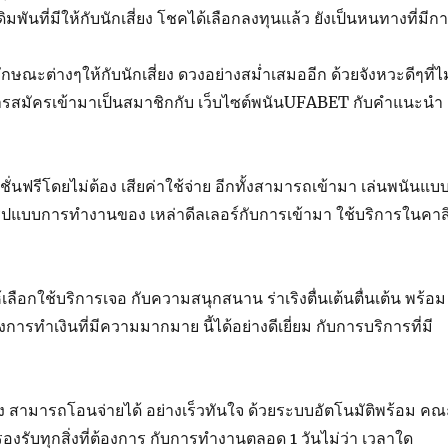
ันที่มีให้กับนักเสี่ยง โชคได้เลือกลงทุนแล้ว ยังเป็นหนทางที่มีก
ษณะต่างๆให้กับนักเสี่ยง ดวงอย่างสม่ำเสมออีก ด้วยจังหวะดีๆที่ไม
รสมัครเข้ามาเป็นสมาชิกกับ เว็บไซต์พนันUFABET กับคำแนะนำ
ั่นฟรีโดยไม่ต้อง เสียค่าใช้จ่าย อีกทั้งสามารถเข้ามา เล่นพนันแบ
รูปแบบการทำงานของ เหล่าดีลเลอร์กับการเข้ามา ใช้บริการในคาส
้เลือกใช้บริการเจอ กับความสนุกสนาน ร่าเริงตื่นเต้นตื่นเต้น พร้อม
การทำเงินที่มีความมากมาย นี้ได้อย่างดีเยี่ยม กับการบริการที่มี
 สามารถโอนจ่ายได้ อย่างเร็วทันใจ ด้วยระบบอัตโนมัติพร้อม คณ
งรับทุกสิ่งที่ต้องการ กับการทำงานตลอด 1 วันไม่ว่า เวลาใด