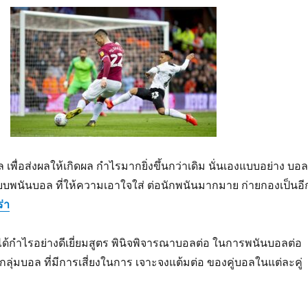
เพื่อส่งผลให้เกิดผล กำไรมากยิ่งขึ้นกว่าเดิม นั่นเองแบบอย่าง บอล
้นแบบพนันบอล ที่ให้ความเอาใจใส่ ต่อนักพนันมากมาย ก่ายกองเป็นอี
่า
 ได้กำไรอย่างดีเยี่ยมสูตร พินิจพิจารณาบอลต่อ ในการพนันบอลต่อ
ับกลุ่มบอล ที่มีการเสี่ยงในการ เจาะจงแต้มต่อ ของคู่บอลในแต่ละคู่