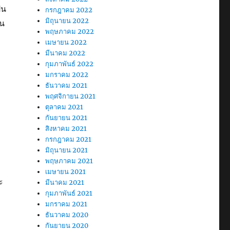
็น
กรกฎาคม 2022
มิถุนายน 2022
ัน
พฤษภาคม 2022
เมษายน 2022
มีนาคม 2022
กุมภาพันธ์ 2022
มกราคม 2022
ธันวาคม 2021
พฤศจิกายน 2021
ตุลาคม 2021
กันยายน 2021
สิงหาคม 2021
กรกฎาคม 2021
มิถุนายน 2021
พฤษภาคม 2021
เมษายน 2021
ะ
มีนาคม 2021
กุมภาพันธ์ 2021
มกราคม 2021
ธันวาคม 2020
กันยายน 2020