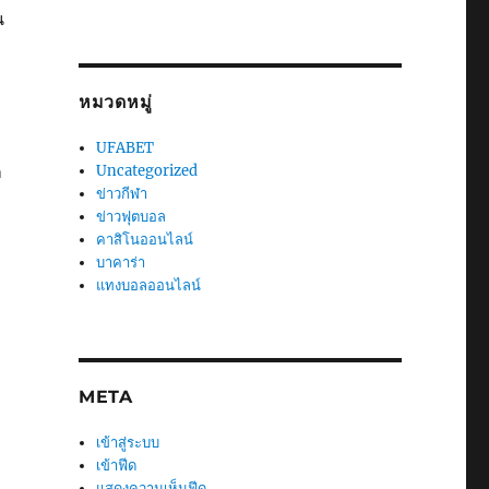
น
หมวดหมู่
UFABET
ก
Uncategorized
ข่าวกีฬา
ข่าวฟุตบอล
คาสิโนออนไลน์
บาคาร่า
แทงบอลออนไลน์
META
เข้าสู่ระบบ
เข้าฟีด
แสดงความเห็นฟีด