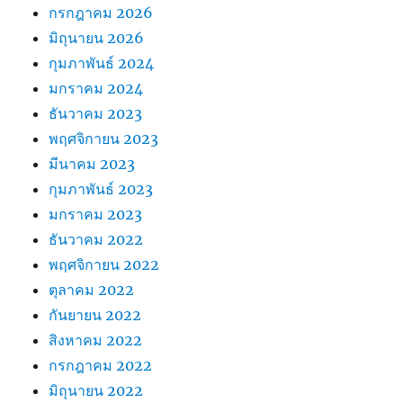
กรกฎาคม 2026
มิถุนายน 2026
กุมภาพันธ์ 2024
มกราคม 2024
ธันวาคม 2023
พฤศจิกายน 2023
มีนาคม 2023
กุมภาพันธ์ 2023
มกราคม 2023
ธันวาคม 2022
พฤศจิกายน 2022
ตุลาคม 2022
กันยายน 2022
สิงหาคม 2022
กรกฎาคม 2022
มิถุนายน 2022