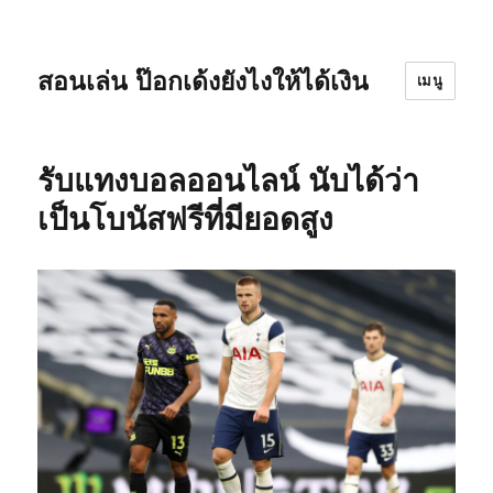
สอนเล่น ป๊อกเด้งยังไงให้ได้เงิน
เมนู
รับแทงบอลออนไลน์ นับได้ว่า
เป็นโบนัสฟรีที่มียอดสูง