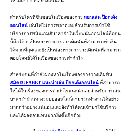
ให้ได้มากกว่าอย่างแน่นอน
สำหรับใครที่ชื่นชอบในเรื่องของการ
สอนเล่น ป๊อกเด้ง
ออนไลน์
เล่นไพ่ไม่ควรพลาดเลยสำหรับการเข้าใช้
บริการการพนันเกมส์บาคาร่าในเว็บพนันออนไลน์ที่ตอน
นี้ถือได้ว่าเป็นช่องทางการวางเดิมพันที่สามารถทำเงิน
ได้มากที่สุดและยังเป็นช่องทางการวางเดิมพันที่สามารถ
ตอบโจทย์ได้ในเรื่องของการทำกำไร
สำหรับคนที่กำลังมองหาในเรื่องของการวางเดิมพัน
สมัครUFABET แนะนำเล่น ป๊อกเด้งออนไลน์
ที่สามารถ
ให้ได้ในเรื่องของการทำกำไรแนะนำเลยสำหรับการเล่น
บาคาร่าผ่านทางระบบออนไลน์สามารถทำงานได้อย่าง
มากกว่าอย่างแน่นอนและยังทำให้คนเข้ามาใช้บริการ
และได้ผลตอบแทนมากยิ่งขึ้นอีกด้วย