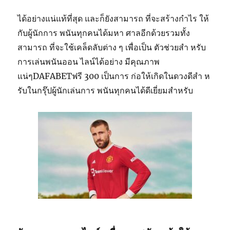
ได้อย่างแน่แท้ที่สุด และก็ยังสามารถ ที่จะสร้างกำไร ให้
กับผู้นักการ พนันทุกคนได้มหา ศาลอีกด้วยรวมทั้ง
สามารถ ที่จะใช้เคล็ดลับต่าง ๆ เพื่อเป็น ตัวช่วยสำ หรับ
การเล่นพนันออน ไลน์ได้อย่าง มีคุณภาพ
แน่ๆDAFABETฟรี 300 เป็นการ ก่อให้เกิดในดวงดีสำ ห
รับในกรุ๊ปผู้นักเล่นการ พนันทุกคนได้ดีเยี่ยมสำหรับ