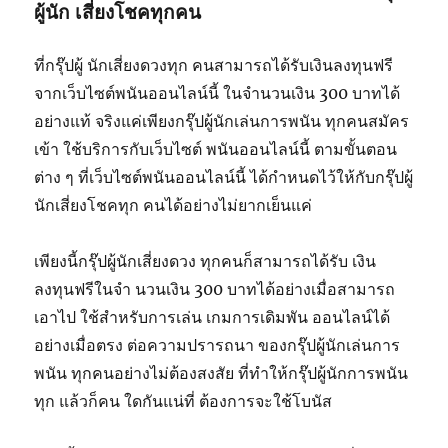
ผู้นัก เสี่ยงโชคทุกคน
ที่กรุ๊ปผู้ นักเสี่ยงดวงทุก คนสามารถได้รับเงินลงทุนฟรี
จากเว็บไซต์พนันออนไลน์นี้ ในจำนวนเงิน 300 บาทได้
อย่างแท้ จริงแค่เพียงกรุ๊ปผู้นักเล่นการพนัน ทุกคนสมัคร
เข้า ใช้บริการกับเว็บไซต์ พนันออนไลน์นี้ ตามขั้นตอน
ต่าง ๆ ที่เว็บไซต์พนันออนไลน์นี้ ได้กำหนดไว้ให้กับกรุ๊ปผู้
นักเสี่ยงโชคทุก คนได้อย่างไม่ยากเย็นแค่
เพียงนี้กรุ๊ปผู้นักเสี่ยงดวง ทุกคนก็สามารถได้รับ เงิน
ลงทุนฟรีในจำ นวนเงิน 300 บาทได้อย่างเมื่อสามารถ
เอาไป ใช้สำหรับการเล่น เกมการเดิมพัน ออนไลน์ได้
อย่างเมื่อตรง ต่อความปรารถนา ของกรุ๊ปผู้นักเล่นการ
พนัน ทุกคนอย่างไม่ต้องสงสัย ที่ทำให้กรุ๊ปผู้นักการพนัน
ทุก แล้วก็คน ใดกันแน่ที่ ต้องการจะใช้โบนัส