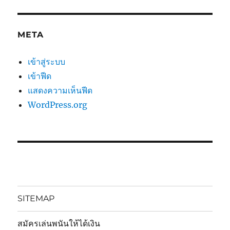
META
เข้าสู่ระบบ
เข้าฟีด
แสดงความเห็นฟีด
WordPress.org
SITEMAP
สมัครเล่นพนันให้ได้เงิน