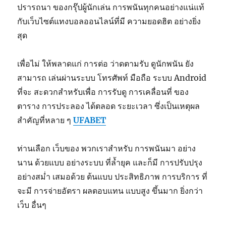
ปรารถนา ของกรุ๊ปผู้นักเล่น การพนันทุกคนอย่างแน่แท้
กับเว็บไซต์แทงบอลออนไลน์ที่มี ความยอดฮิต อย่างยิ่ง
สุด
เพื่อไม่ ให้พลาดแก่ การต่อ ว่าดตามรับ ดูนักพนัน ยัง
สามารถ เล่นผ่านระบบ โทรศัพท์ มือถือ ระบบ Android
ที่จะ สะดวกสำหรับเพื่อ การรับดู การเคลื่อนที่ ของ
ตาราง การประลอง ได้ตลอด ระยะเวลา ซึ่งเป็นเหตุผล
สำคัญที่หลาย ๆ
UFABET
ท่านเลือก เว็บของ พวกเราสำหรับ การพนันมา อย่าง
นาน ด้วยแบบ อย่างระบบ ที่ล้ำยุค และก็มี การปรับปรุง
อย่างสม่ำ เสมอด้วย ต้นแบบ ประสิทธิภาพ การบริการ ที่
จะมี การจ่ายอัตรา ผลตอบแทน แบบสูง ขึ้นมาก ยิ่งกว่า
เว็บ อื่นๆ