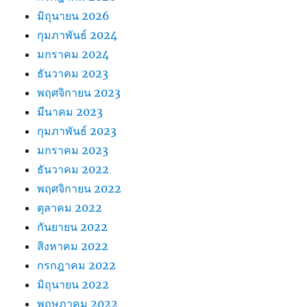
มิถุนายน 2026
กุมภาพันธ์ 2024
มกราคม 2024
ธันวาคม 2023
พฤศจิกายน 2023
มีนาคม 2023
กุมภาพันธ์ 2023
มกราคม 2023
ธันวาคม 2022
พฤศจิกายน 2022
ตุลาคม 2022
กันยายน 2022
สิงหาคม 2022
กรกฎาคม 2022
มิถุนายน 2022
พฤษภาคม 2022