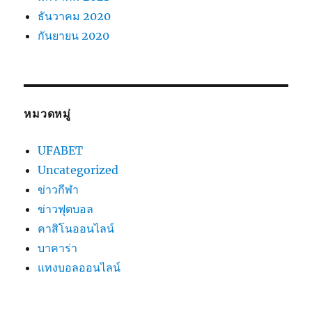
ธันวาคม 2020
กันยายน 2020
หมวดหมู่
UFABET
Uncategorized
ข่าวกีฬา
ข่าวฟุตบอล
คาสิโนออนไลน์
บาคาร่า
แทงบอลออนไลน์