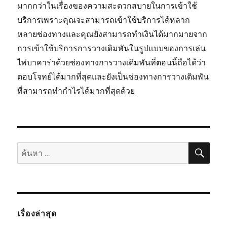
มากกว่าในเรื่องของความสะดวกสบายในการเข้าใช้
บริการเพราะคุณจะสามารถเข้าใช้บริการได้หลาก
หลายช่องทางและคุณยังสามารถทำเงินได้มากมายจาก
การเข้าใช้บริการการวางเดิมพันในรูปแบบของการเล่น
ไพ่บาคาร่าด้วยช่องทางการวางเดิมพันที่ตอนนี้ถือได้ว่า
ตอบโจทย์ได้มากที่สุดและยังเป็นช่องทางการวางเดิมพัน
ที่สามารถทำกำไรได้มากที่สุดด้วย
ค้นห
ค้นหา:
เรื่องล่าสุด