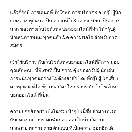
แล้วก็ยังมี การเสนอที่ ตั้งใจทุก การบริการ ของกรุ๊ปผู้นัก
เสี่ยงดวง ทุกคนที่เป็น ความที่ได้รับความนิยม เป็นอย่าง
มาก ของทางเว็บไซต์แทง บอลออนไลน์ที่ทำ ให้กรุ๊ปผู้
นักเล่นการพนัน ทุกคนกำเนิด ความพอใจ สำหรับการ
สมัคร
เข้าใช้บริการ กับเว็บไซต์แทงบอลออนไลน์ที่มีการ มอบ
คุณลักษณะ ที่พิเศษที่เป็น ความคุ้มของกรุ๊ปผู้ นักเล่น
การพนันทุกคนอย่าง ไม่ต้องสงสัย โดยที่กรุ๊ปผู้ นักเสี่ยง
ดวงทุกคน ที่ได้เข้า มาสมัครใช้ บริการ กับเว็บไซต์แทง
บอลออนไลน์ ที่เป็น
ความยอดฮิตอย่าง ยิ่งในช่วง ปัจจุบันนี้ซึ่ง สามารถเจอ
กับแหล่งเกม การเดิมพันบอล ออนไลน์ที่มีความ
มากมาย หลากหลาย ต้นแบบ ที่เป็นความ ยอดฮิตได้