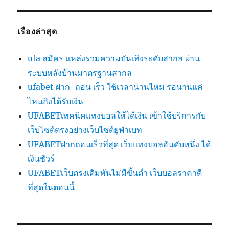
เรื่องล่าสุด
ufa สมัคร แหล่งรวมความบันเทิงระดับสากล ผ่าน
ระบบหลังบ้านมาตรฐานสากล
ufabet ฝาก-ถอน เร็ว ใช้เวลานานไหม รอนานแค่
ไหนถึงได้รับเงิน
UFABETเทคนิคแทงบอลให้ได้เงิน เข้าใช้บริการกับ
เว็บไซต์ตรงอย่างเว็บไซต์ยูฟ่าเบท
UFABETฝากถอนเร็วที่สุด เว็บแทงบอลอันดับหนึ่ง ได้
เงินชัวร์
UFABETเว็บตรงเดิมพันไม่มีขั้นต่ำ เว็บบอลราคาดี
ที่สุดในตอนนี้