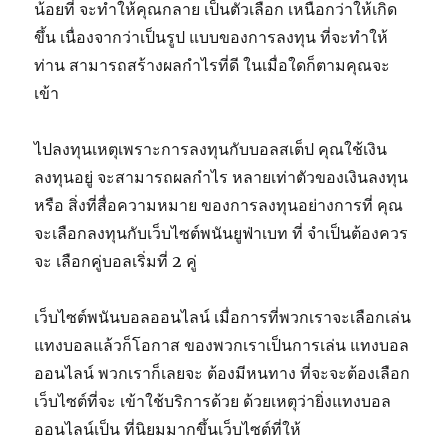
น้อยที่ จะทำให้คุณกลาย เป็นตัวเลือก เหนือกว่าให้เกิด
ขึ้น เนื่องจากว่าเป็นรูป แบบของการลงทุน ที่จะทำให้
ท่าน สามารถสร้างผลกำไรที่ดี ในเมื่อใดก็ตามคุณจะ
เข้า
ไปลงทุนเหตุเพราะการลงทุนกับบอลสเต็ป คุณใช้เงิน
ลงทุนอยู่ จะสามารถผลกำไร หลายเท่าตัวของเงินลงทุน
หรือ สิ่งที่สื่อความหมาย ของการลงทุนอย่างการที่ คุณ
จะเลือกลงทุนกับเว็บไซต์พนันยูฟ่าเบท ที่ จำเป็นต้องควร
จะ เลือกคู่บอลเริ่มที่ 2 คู่
เว็บไซต์พนันบอลออนไลน์ เมื่อการที่พวกเราจะเลือกเล่น
แทงบอลแล้วก็โอกาส ของพวกเราเป็นการเล่น แทงบอล
ออนไลน์ พวกเราก็เลยจะ ต้องมีหนทาง ที่จะจะต้องเลือก
เว็บไซต์ที่จะ เข้าใช้บริการด้วย ด้วยเหตุว่ายิ่งแทงบอล
ออนไลน์เป็น ที่นิยมมากขึ้นเว็บไซต์ที่ให้