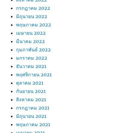
กรกฎาคม 2022
มิถุนายน 2022
พฤษภาคม 2022
เมษายน 2022
มีนาคม 2022
กุมภาพันธ์ 2022
มกราคม 2022
ธันวาคม 2021
พฤศจิกายน 2021
ตุลาคม 2021
กันยายน 2021
สิงหาคม 2021
กรกฎาคม 2021
มิถุนายน 2021
พฤษภาคม 2021
เมษายน 2021