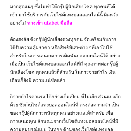
มากสุดแน่ๆ ซึ่งไม่ทำให้กรุ๊ปผู้นักเสี่ยงโชค ทุกคนที่ได้
เข้า มาใช้บริการกับเว็บไซต์แทงบอลออนไลน์นี้ ผิดหวัง
อย่างไม่
ทางเข้า ufabet มือถือ
ต้องสงสัย ซึ่งกรุ๊ปผู้นักเสี่ยงดวงทุกคน จัดเตรียมกับการ
ได้รับความคุ้มราคา หรือสิทธิพิเศษต่าง ๆที่เอาไปใช้
สำหรับใ นการเล่นเกมการเดิมพันบอลออนไลน์ได้ อย่าง
เมื่อเป็น เว็บไซต์แทงบอลออนไลน์ที่มี คุณภาพต่อกรุ๊ปผู้
นักเสี่ยงโชค ทุกคนแล้วก็สำหรับ ในการจ่ายกำไร เงิน
เดือนก็ยังมี ความแน่ชัดแล้ว
ก็จ่ายกำไรค่าแรง ได้อย่างเต็มเปี่ยม ที่ไม่เสีย ส่วนแบ่งอีก
ด้วย ซึ่งเว็บไซต์แทงบอลออนไลน์ที่ ตรงต่อความจำ เป็น
ของกรุ๊ปผู้นักการพนันทุกคน อย่างแน่แท้สำหรับ เพื่อ
การเสนอคุณ ลักษณะจากเว็บไซต์แทงบอลออนไลน์ที่มี
ความสมบูรณ์แบบ ในทุกๆ ด้านของเว็บไซต์แทงบอล