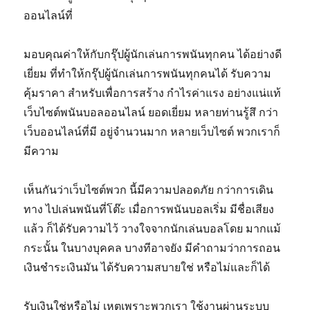
ออนไลน์ที่
มอบคุณค่าให้กับกรุ๊ปผู้นักเล่นการพนันทุกคน ได้อย่างดี
เยี่ยม ที่ทำให้กรุ๊ปผู้นักเล่นการพนันทุกคนได้ รับความ
คุ้มราคา สำหรับเพื่อการสร้าง กำไรค่าแรง อย่างแน่แท้
เว็บไซต์พนันบอลออนไลน์ ยอดเยี่ยม หลายท่านรู้สึ กว่า
เว็บออนไลน์ที่มี อยู่จำนวนมาก หลายเว็บไซต์ พวกเราก็
มีความ
เห็นกันว่าเว็บไซต์พวก นี้มีความปลอดภัย กว่าการเดิน
ทาง ไปเล่นพนันที่โต๊ะ เมื่อการพนันบอลเริ่ม มีชื่อเสียง
แล้ว ก็ได้รับความไว้ วางใจจากนักเล่นบอลโดย มากแม้
กระนั้น ในบางบุคคล บางทีอาจยัง มีคำถามว่าการถอน
เงินชำระเงินมัน ได้รับความสบายใช่ หรือไม่และก็ได้
รับเงินใช่หรือไม่ เหตุเพราะพวกเรา ใช้งานผ่านระบบ