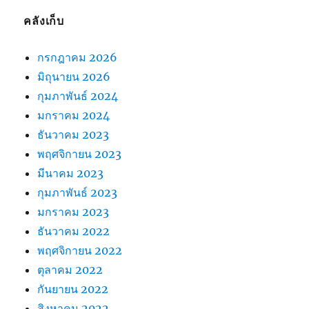
คลังเก็บ
กรกฎาคม 2026
มิถุนายน 2026
กุมภาพันธ์ 2024
มกราคม 2024
ธันวาคม 2023
พฤศจิกายน 2023
มีนาคม 2023
กุมภาพันธ์ 2023
มกราคม 2023
ธันวาคม 2022
พฤศจิกายน 2022
ตุลาคม 2022
กันยายน 2022
สิงหาคม 2022