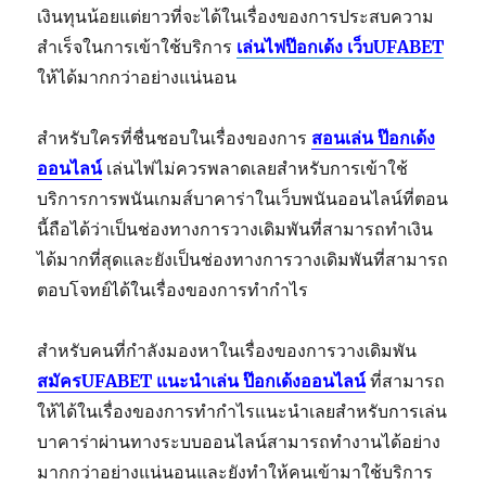
เงินทุนน้อยแต่ยาวที่จะได้ในเรื่องของการประสบความ
สำเร็จในการเข้าใช้บริการ
เล่นไฟป๊อกเด้ง เว็บUFABET
ให้ได้มากกว่าอย่างแน่นอน
สำหรับใครที่ชื่นชอบในเรื่องของการ
สอนเล่น ป๊อกเด้ง
ออนไลน์
เล่นไพ่ไม่ควรพลาดเลยสำหรับการเข้าใช้
บริการการพนันเกมส์บาคาร่าในเว็บพนันออนไลน์ที่ตอน
นี้ถือได้ว่าเป็นช่องทางการวางเดิมพันที่สามารถทำเงิน
ได้มากที่สุดและยังเป็นช่องทางการวางเดิมพันที่สามารถ
ตอบโจทย์ได้ในเรื่องของการทำกำไร
สำหรับคนที่กำลังมองหาในเรื่องของการวางเดิมพัน
สมัครUFABET แนะนำเล่น ป๊อกเด้งออนไลน์
ที่สามารถ
ให้ได้ในเรื่องของการทำกำไรแนะนำเลยสำหรับการเล่น
บาคาร่าผ่านทางระบบออนไลน์สามารถทำงานได้อย่าง
มากกว่าอย่างแน่นอนและยังทำให้คนเข้ามาใช้บริการ