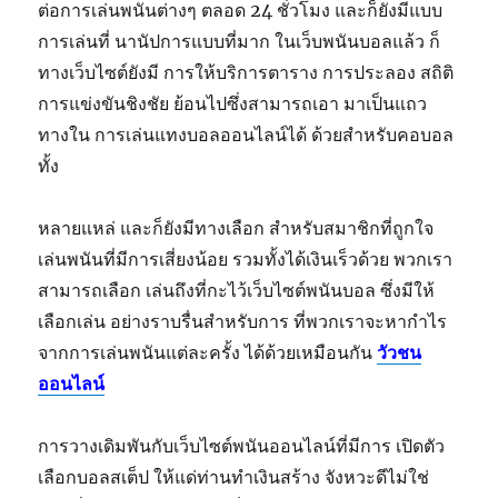
ต่อการเล่นพนันต่างๆ ตลอด 24 ชั่วโมง และก็ยังมีแบบ
การเล่นที่ นานัปการแบบที่มาก ในเว็บพนันบอลแล้ว ก็
ทางเว็บไซต์ยังมี การให้บริการตาราง การประลอง สถิติ
การแข่งขันชิงชัย ย้อนไปซึ่งสามารถเอา มาเป็นแถว
ทางใน การเล่นแทงบอลออนไลน์ได้ ด้วยสำหรับคอบอล
ทั้ง
หลายแหล่ และก็ยังมีทางเลือก สำหรับสมาชิกที่ถูกใจ
เล่นพนันที่มีการเสี่ยงน้อย รวมทั้งได้เงินเร็วด้วย พวกเรา
สามารถเลือก เล่นถึงที่กะไว้เว็บไซต์พนันบอล ซึ่งมีให้
เลือกเล่น อย่างราบรื่นสำหรับการ ที่พวกเราจะหากำไร
จากการเล่นพนันแต่ละครั้ง ได้ด้วยเหมือนกัน
วัวชน
ออนไลน์
การวางเดิมพันกับเว็บไซต์พนันออนไลน์ที่มีการ เปิดตัว
เลือกบอลสเต็ป ให้แด่ท่านทำเงินสร้าง จังหวะดีไม่ใช่