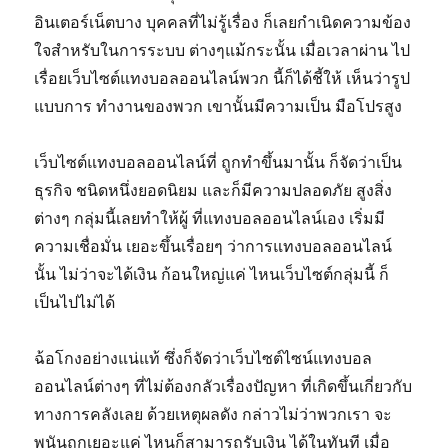
อินเตอร์เน็ตบาง บุคคลที่ไม่รู้เรื่อง ก็เลยกำเนิดความข้อง
ใจสำหรับในการระบบ ต่างๆแม้กระนั้น เมื่อเวลาผ่าน ไป
เรื่อยเว็บไซต์แทงบอลออนไลน์พวก นี้ก็ได้ชี้ให้ เห็นว่ารูป
แบบการ ทำงานของพวก เขานั้นมีความเป็น มือโปรสูง
เว็บไซต์แทงบอลออนไลน์ที่ ถูกทำขึ้นมานั้น ก็จัดว่าเป็น
ธุรกิจ ชนิดหนึ่งยอดนิยม และก็มีความปลอดภัย สูงสิ่ง
ต่างๆ กลุ่มนี้เลยทำให้ผู้ ที่แทงบอลออนไลน์เอง เริ่มมี
ความเชื่อมั่น เยอะขึ้นเรื่อยๆ ว่าการแทงบอลออนไลน์
นั้น ไม่ว่าจะได้เงิน ก้อนใหญ่แค่ ไหนเว็บไซต์กลุ่มนี้ ก็
เป็นไปไม่ได้
ฉ้อโกงอย่างแน่แท้ ซึ่งก็จัดว่าเว็บไซต์ไซน์แทงบอล
ออนไลน์ต่างๆ ที่ไม่ต้องกลัวเรื่องปัญหา ที่เกิดขึ้นเกี่ยวกับ
ทางการคลังเลย ด้วยเหตุผลดัง กล่าวไม่ว่าพวกเรา จะ
พนันถูกเยอะแค่ ไหนก็สามารถรับเงิน ได้ในทันที เมื่อ