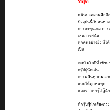
ที่สุด
พนันบอลผ่านมือถือ 
ปัจจุบันนี้กับหนทาง
การลงทุนเกม การเด
เล่นการพนัน
ทุกคนอย่างยิ่ง ที่ได
เป็น
เทคโนโลยีที่ เข้ามา
กรุ๊ปผู้นักเล่น
การพนันทุกคน สา
แบบได้ทุกหนทุก
แห่งจากที่กรุ๊ป ผู
ที่กรุ๊ปผู้นักเสี่ย