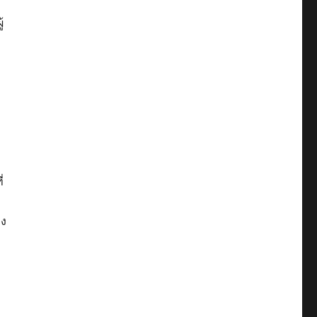
้
่
าง