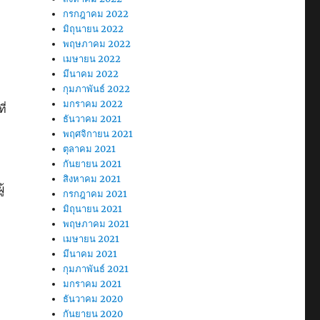
กรกฎาคม 2022
มิถุนายน 2022
พฤษภาคม 2022
เมษายน 2022
มีนาคม 2022
กุมภาพันธ์ 2022
มกราคม 2022
ี่
ธันวาคม 2021
พฤศจิกายน 2021
ตุลาคม 2021
กันยายน 2021
สิงหาคม 2021
้
กรกฎาคม 2021
มิถุนายน 2021
พฤษภาคม 2021
เมษายน 2021
มีนาคม 2021
กุมภาพันธ์ 2021
มกราคม 2021
ธันวาคม 2020
กันยายน 2020