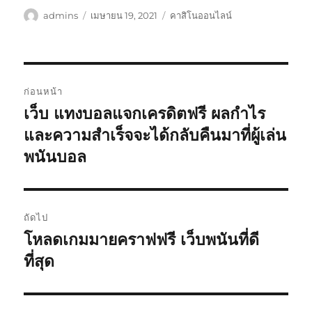
ผู้
เขียน
หมวด
admins
เมษายน 19, 2021
คาสิโนออนไลน์
เขียน
เมื่อ
หมู่
เมนู
ก่อนหน้า
นำทาง
เว็บ แทงบอลแจกเครดิตฟรี ผลกำไร
เรื่อง
ก่อน
และความสำเร็จจะได้กลับคืนมาที่ผู้เล่น
เรื่อง
หน้า:
พนันบอล
ถัดไป
โหลดเกมมายคราฟฟรี เว็บพนันที่ดี
เรื่อง
ต่อ
ที่สุด
ไป: