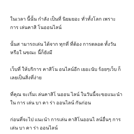
ในเวลา นี้นั้น กำลัง เป็นที่ นิยมยอะ ทั่วทั้งโลก เพราะ
การ เล่นคาสิ โนออนไลน์
นั้นส ามารถเล่น ได้จาก ทุกที่ ที่ต้อง การตลอด ทั้งวัน
หรือใ นขณะ นี้ก็ยังมี
เว็บที่ ให้บริการ คาสิโน อนไลน์อีก เยอะนับ ร้อยๆเว็บ ก็
เลยเป็นสิ่งที่ง่าย
ที่คุณ จะเริ่มเ ล่นคาสิโ นออน ไลน์ ในวันนี้จะขอแนะนำ
ใน การ เล่น บา คา ร่า ออนไลน์ กันก่อน
ก่อนที่จะไป แนะนำ การเล่น คาสิโนออนไ ลน์อื่นๆ การ
เล่น บา คา ร่า ออนไลน์