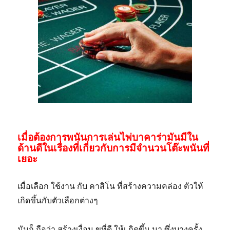
เมื่อต้องการพนันการเล่นไพ่บาคาร่ามันมีใน
ด้านดีในเรื่องที่เกี่ยวกับการมีจำนวนโต๊ะพนันที่
เยอะ
เมื่อเลือก ใช้งาน กับ คาสิโน ที่สร้างความคล่อง ตัวให้
เกิดขึ้นกับตัวเลือกต่างๆ
มันก็ ถือว่า สร้างเงื่อน ขที่ดี ให้เ กิดขึ้น มา ซึ่งบางครั้ง