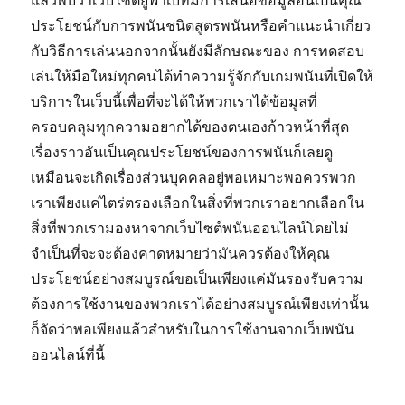
แล้วพบว่าเว็บไซต์ยูฟ่าเบทมีการเสนอข้อมูลอันเป็นคุณ
ประโยชน์กับการพนันชนิดสูตรพนันหรือคำแนะนำเกี่ยว
กับวิธีการเล่นนอกจากนั้นยังมีลักษณะของ การทดสอบ
เล่นให้มือใหม่ทุกคนได้ทำความรู้จักกับเกมพนันที่เปิดให้
บริการในเว็บนี้เพื่อที่จะได้ให้พวกเราได้ข้อมูลที่
ครอบคลุมทุกความอยากได้ของตนเองก้าวหน้าที่สุด
เรื่องราวอันเป็นคุณประโยชน์ของการพนันก็เลยดู
เหมือนจะเกิดเรื่องส่วนบุคคลอยู่พอเหมาะพอควรพวก
เราเพียงแค่ไตร่ตรองเลือกในสิ่งที่พวกเราอยากเลือกใน
สิ่งที่พวกเรามองหาจากเว็บไซต์พนันออนไลน์โดยไม่
จำเป็นที่จะจะต้องคาดหมายว่ามันควรต้องให้คุณ
ประโยชน์อย่างสมบูรณ์ขอเป็นเพียงแค่มันรองรับความ
ต้องการใช้งานของพวกเราได้อย่างสมบูรณ์เพียงเท่านั้น
ก็จัดว่าพอเพียงแล้วสำหรับในการใช้งานจากเว็บพนัน
ออนไลน์ที่นี้