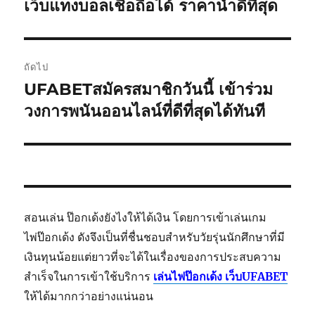
ก่อน
เว็บแทงบอลเชื่อถือได้ ราคาน้ำดีที่สุด
เรื่อง
หน้า:
ถัดไป
UFABETสมัครสมาชิกวันนี้ เข้าร่วม
เรื่อง
ต่อ
วงการพนันออนไลน์ที่ดีที่สุดได้ทันที
ไป:
สอนเล่น ป๊อกเด้งยังไงให้ได้เงิน โดยการเข้าเล่นเกม
ไพ่ป๊อกเด้ง ดังจึงเป็นที่ชื่นชอบสำหรับวัยรุ่นนักศึกษาที่มี
เงินทุนน้อยแต่ยาวที่จะได้ในเรื่องของการประสบความ
สำเร็จในการเข้าใช้บริการ
เล่นไฟป๊อกเด้ง เว็บUFABET
ให้ได้มากกว่าอย่างแน่นอน