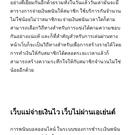
อย่างดีเยี่ยมกันอีกด้วยรวมทั้งในวันแล้ววันเล่ามันจะมี
ตารางการจ่ายเงินพนันให้สมาชิก ใช้บริการกันจำนวน
ไม่ใช่น้อยไม่ว่าสมาชิกจะจ่ายเงินพนันเวลาใดก็ตาม
สามารถเลือกวิถีทางสำหรับการแข่งได้ตามความชอบ
กันอย่างแน่แท้ และก็ที่สำคัญสำหรับการเล่นผ่านทาง
หน้าเว็บก็จะเป็นวิถีทางสำหรับเพื่อการสร้างรายได้โดย
การทำเงินให้กับสมาชิกได้ตลอดระยะเวลาแล้วก็
สามารถสร้างความระทึกใจให้กับสมาชิกจำนวนไม่ใช่
น้อยอีกด้วย
เว็บแม่จ่ายเงินไว เว็บไม่ผ่านเอเย่นต์
การพนันบอลออนไลน์ ในระบบของการชำระเงินพนัน