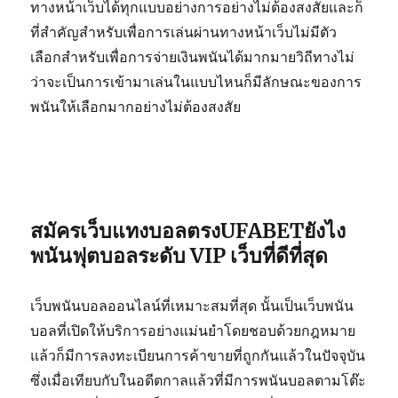
ทางหน้าเว็บได้ทุกแบบอย่างการอย่างไม่ต้องสงสัยและก็
ที่สำคัญสำหรับเพื่อการเล่นผ่านทางหน้าเว็บไม่มีตัว
เลือกสำหรับเพื่อการจ่ายเงินพนันได้มากมายวิถีทางไม่
ว่าจะเป็นการเข้ามาเล่นในแบบไหนก็มีลักษณะของการ
พนันให้เลือกมากอย่างไม่ต้องสงสัย
สมัครเว็บแทงบอลตรงUFABETยังไง
พนันฟุตบอลระดับ VIP เว็บที่ดีที่สุด
เว็บพนันบอลออนไลน์ที่เหมาะสมที่สุด นั้นเป็นเว็บพนัน
บอลที่เปิดให้บริการอย่างแม่นยำโดยชอบด้วยกฎหมาย
แล้วก็มีการลงทะเบียนการค้าขายที่ถูกกันแล้วในปัจจุบัน
ซึ่งเมื่อเทียบกับในอดีตกาลแล้วที่มีการพนันบอลตามโต๊ะ