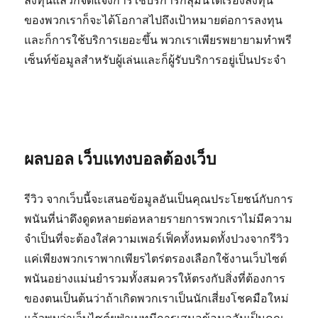
ลงทุนแล้วก็จัดแจงการใช้บริการกลุ่มนี้ได้เรื่องลงทุน
ของพวกเราก็จะได้โอกาสไปถึงเป้าหมายต่อการลงทุน
และก็การใช้บริการเยอะขึ้น พวกเราเพียรพยายามทำพรี
เซ็นท์ข้อมูลสำหรับผู้เล่นและก็ผู้รับบริการอยู่เป็นประจำ
ผลบอล เว็บแทงบอลต้องเว็บ
รีวิว จากเว็บนี้จะเสนอข้อมูลอันเป็นคุณประโยชน์กับการ
พนันที่น่าดึงดูดหลายต่อหลายรายการพวกเราไม่มีความ
จำเป็นที่จะต้องใส่ความเพอร์เฟ็คทั้งหมดทั้งปวงจากรีวิว
แค่เพียงพวกเราพากเพียรไตร่ตรองเลือกใช้งานเว็บไซต์
พนันอย่างแม่นยำรวมทั้งสมควรให้ตรงกับสิ่งที่ต้องการ
ของตนเป็นต้นว่าถ้าเกิดพวกเราเป็นนักเสี่ยงโชคมือใหม่