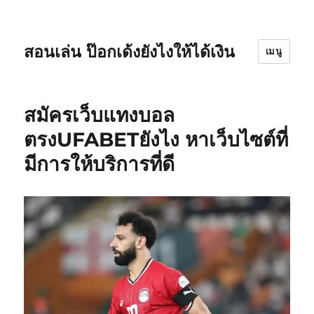
สอนเล่น ป๊อกเด้งยังไงให้ได้เงิน
เมนู
สมัครเว็บแทงบอล
ตรงUFABETยังไง หาเว็บไซต์ที่
มีการให้บริการที่ดี