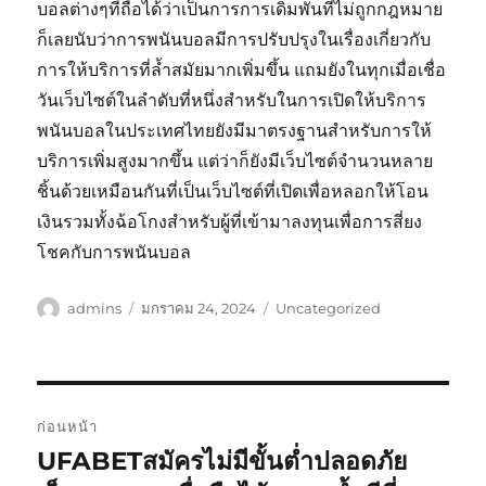
บอลต่างๆที่ถือได้ว่าเป็นการการเดิมพันที่ไม่ถูกกฎหมาย
ก็เลยนับว่าการพนันบอลมีการปรับปรุงในเรื่องเกี่ยวกับ
การให้บริการที่ล้ำสมัยมากเพิ่มขึ้น แถมยังในทุกเมื่อเชื่อ
วันเว็บไซต์ในลำดับที่หนึ่งสำหรับในการเปิดให้บริการ
พนันบอลในประเทศไทยยังมีมาตรงฐานสำหรับการให้
บริการเพิ่มสูงมากขึ้น แต่ว่าก็ยังมีเว็บไซต์จำนวนหลาย
ชิ้นด้วยเหมือนกันที่เป็นเว็บไซต์ที่เปิดเพื่อหลอกให้โอน
เงินรวมทั้งฉ้อโกงสำหรับผู้ที่เข้ามาลงทุนเพื่อการสี่ยง
โชคกับการพนันบอล
ผู้
เขียน
หมวด
admins
มกราคม 24, 2024
Uncategorized
เขียน
เมื่อ
หมู่
เมนู
ก่อนหน้า
นำทาง
UFABETสมัครไม่มีขั้นต่ำปลอดภัย
เรื่อง