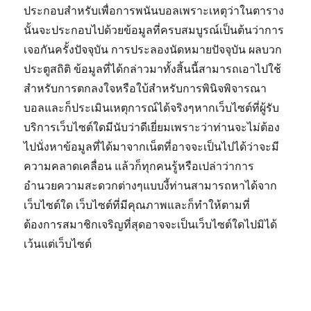
ประกอบสำหรับเพื่อการพนันบอลเพราะเหตุว่าในตาราง
นั้นจะประกอบไปด้วยข้อมูลที่ครบสมบูรณ์เป็นต้นว่าการ
เจอกันครั้งปัจจุบัน การประลองนัดหมายปัจจุบัน ผลบวก
ประตูสถิติ ข้อมูลที่ได้กล่าวมาทั้งสิ้นนี้สามารถเอาไปใช้
สำหรับการตกลงใจหรือใบ้สำหรับการพินิจพิจารณา
บอลและก็ประเมินเหตุการณ์ได้จริงๆหากเว็บไซต์ที่ผู้รับ
บริการเว็บไซต์ใดมีนับว่าดีเยี่ยมเพราะว่าท่านจะไม่ต้อง
ไปนั่งหาข้อมูลที่ได้มาจากเน็ตที่อาจจะเป็นไปได้ว่าจะมี
ความคลาดเคลื่อน แล้วก็ทุกคนรู้หรือเปล่าว่าการ
อำนวยความสะดวกต่างๆแบบงี้ท่านสามารถหาได้จาก
เว็บไซต์ใด เว็บไซต์ที่มีคุณภาพและก็ทำให้ตามที่
ต้องการสมาชิกเจริญที่สุดอาจจะเป็นเว็บไซต์ใดไปมิได้
เว้นแต่เว็บไซต์