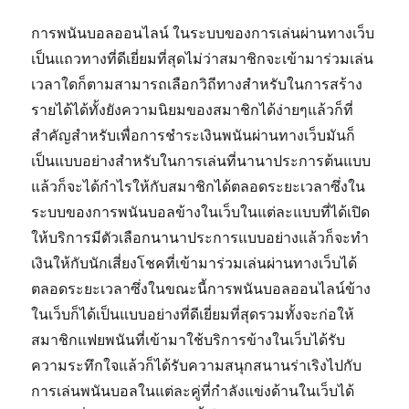
การพนันบอลออนไลน์ ในระบบของการเล่นผ่านทางเว็บ
เป็นแถวทางที่ดีเยี่ยมที่สุดไม่ว่าสมาชิกจะเข้ามาร่วมเล่น
เวลาใดก็ตามสามารถเลือกวิถีทางสำหรับในการสร้าง
รายได้ได้ทั้งยังความนิยมของสมาชิกได้ง่ายๆแล้วก็ที่
สำคัญสำหรับเพื่อการชำระเงินพนันผ่านทางเว็บมันก็
เป็นแบบอย่างสำหรับในการเล่นที่นานาประการต้นแบบ
แล้วก็จะได้กำไรให้กับสมาชิกได้ตลอดระยะเวลาซึ่งใน
ระบบของการพนันบอลข้างในเว็บในแต่ละแบบที่ได้เปิด
ให้บริการมีตัวเลือกนานาประการแบบอย่างแล้วก็จะทำ
เงินให้กับนักเสี่ยงโชคที่เข้ามาร่วมเล่นผ่านทางเว็บได้
ตลอดระยะเวลาซึ่งในขณะนี้การพนันบอลออนไลน์ข้าง
ในเว็บก็ได้เป็นแบบอย่างที่ดีเยี่ยมที่สุดรวมทั้งจะก่อให้
สมาชิกแฟยพนันที่เข้ามาใช้บริการข้างในเว็บได้รับ
ความระทึกใจแล้วก็ได้รับความสนุกสนานร่าเริงไปกับ
การเล่นพนันบอลในแต่ละคู่ที่กำลังแข่งด้านในเว็บได้