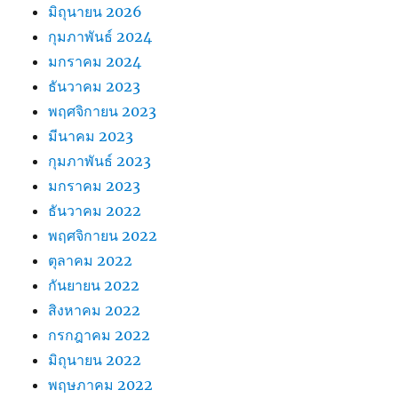
มิถุนายน 2026
กุมภาพันธ์ 2024
มกราคม 2024
ธันวาคม 2023
พฤศจิกายน 2023
มีนาคม 2023
กุมภาพันธ์ 2023
มกราคม 2023
ธันวาคม 2022
พฤศจิกายน 2022
ตุลาคม 2022
กันยายน 2022
สิงหาคม 2022
กรกฎาคม 2022
มิถุนายน 2022
พฤษภาคม 2022