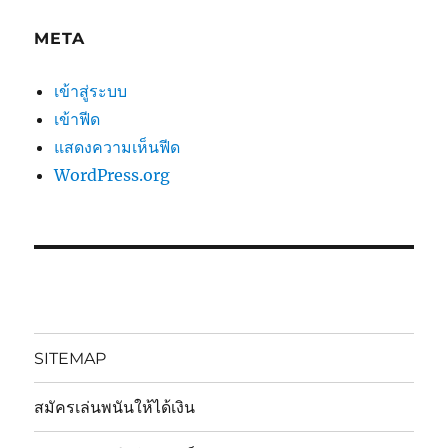
META
เข้าสู่ระบบ
เข้าฟีด
แสดงความเห็นฟีด
WordPress.org
SITEMAP
สมัครเล่นพนันให้ได้เงิน