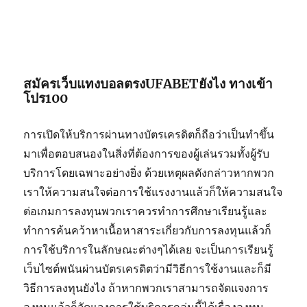
สมัครเว็บแทงบอลตรงUFABETยังไง ทางเข้า
โปร100
การเปิดให้บริการผ่านทางบัตรเครดิตก็ถือว่าเป็นทำขึ้น
มาเพื่อตอบสนองในสิ่งที่ต้องการของผู้เล่นรวมทั้งผู้รับ
บริการโดยเฉพาะอย่างยิ่ง ด้วยเหตุผลดังกล่าวหากพวก
เราให้ความสนใจต่อการใช้แรงงานแล้วก็ให้ความสนใจ
ต่อเกมการลงทุนพวกเราควรทำการศึกษาเรียนรู้และ
ทำการค้นคว้าหาเนื้อหาสาระเกี่ยวกับการลงทุนแล้วก็
การใช้บริการในลักษณะต่างๆได้เลย จะเป็นการเรียนรู้
เว็บไซต์พนันผ่านบัตรเครดิตว่ามีวิธีการใช้งานและก็มี
วิธีการลงทุนยังไง ถ้าหากพวกเราสามารถจัดแจงการ