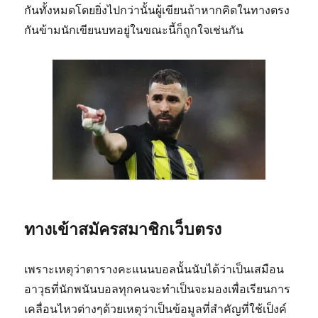
กันทั้งหมดโดยยิ่งไปกว่านั้นผู้เขียนถ้าหากคิดในทางตรง
กันข้ามนักเขียนบทอยู่ในขณะนี้ก็ถูกใจเช่นกัน
ทางเข้าสมัครสมาชิกเว็บตรง
เพราะเหตุว่าตารางคะแนนบอลนั้นนับได้ว่าเป็นเสมือน
อาวุธที่นักพนันบอลทุกคนจะทำเป็นจะมองเพื่อเรียนการ
เคลื่อนไหวต่างๆด้วยเหตุว่าเป็นข้อมูลที่สำคัญที่ใช้เป็งค์