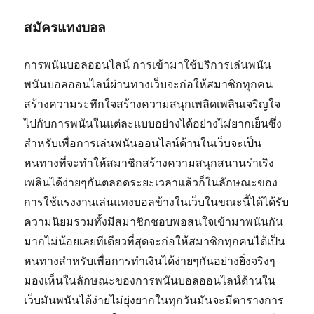
สมัครแทงบอล
การพนันบอลออนไลน์ การเข้ามาใช้บริการเล่นพนัน
พนันบอลออนไลน์ผ่านทางเว็บจะก่อให้สมาชิกทุกคน
สร้างความระทึกใจสร้างความสนุกเพลิดเพลินเจริญใจ
ไปกับการพนันในแต่ละแบบอย่างได้อย่างไม่ยากเย็นซึ่ง
สำหรับเพื่อการเล่นพนันออนไลน์ด้านในเว็บจะเป็น
หนทางที่จะทำให้สมาชิกสร้างความสนุกสนานร่าเริง
เพลินได้ง่ายๆกันตลอดระยะเวลาแล้วก็ในลักษณะของ
การใช้แรงงานเล่นแทงบอลข้างในเว็บในขณะนี้ได้ได้รับ
ความนิยมรวมทั้งมีสมาชิกชอบพอสนใจเข้ามาพนันกัน
มากไม่น้อยเลยทีเดียวที่สุดจะก่อให้สมาชิกทุกคนได้เป็น
หนทางสำหรับเพื่อการทำเงินได้ง่ายๆกันอย่างยิ่งจริงๆ
มองเห็นในลักษณะของการพนันบอลออนไลน์ด้านใน
เว็บมันพนันได้ง่ายไม่ยุ่งยากในทุกวันมันจะมีตารางการ