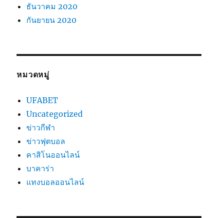
ธันวาคม 2020
กันยายน 2020
หมวดหมู่
UFABET
Uncategorized
ข่าวกีฬา
ข่าวฟุตบอล
คาสิโนออนไลน์
บาคาร่า
แทงบอลออนไลน์