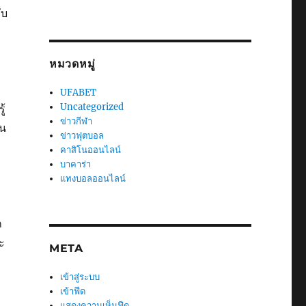
ับ
หมวดหมู่
UFABET
Uncategorized
ู้
ข่าวกีฬา
าน
ข่าวฟุตบอล
คาสิโนออนไลน์
บาคาร่า
แทงบอลออนไลน์
ก
ะ
META
เข้าสู่ระบบ
เข้าฟีด
แสดงความเห็นฟีด