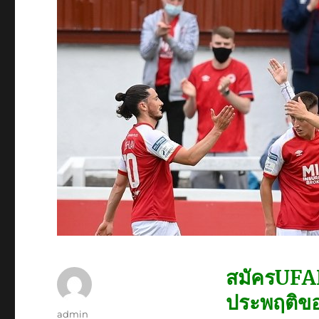
สมัครUFAB
ประพฤติขอ
ผู้
admin