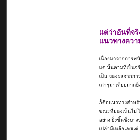
แต่ว่าอันที่
แนวทางความ
เนื่องมาจากการพนัน
แค่ นั้นตามที่เป
เป็น ของผลจากการ 
เก่าๆมาเทียบมากยิ
ก็คือแนวทางสำหรับ 
ขณะที่มองเห็นไป 
อย่าง ยิ่งขึ้นซึ่ง
เปล่ามีเหลือเลยแต่