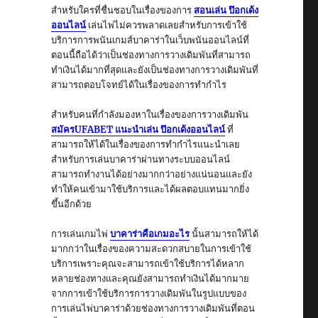
สำหรับใครที่ชื่นชอบในเรื่องของการ
สอนเล่น ป๊อกเด้ง
ออนไลน์
เล่นไพ่ไม่ควรพลาดเลยสำหรับการเข้าใช้
บริการการพนันเกมส์บาคาร่าในเว็บพนันออนไลน์ที่
ตอนนี้ถือได้ว่าเป็นช่องทางการวางเดิมพันที่สามารถ
ทำเงินได้มากที่สุดและยังเป็นช่องทางการวางเดิมพันที่
สามารถตอบโจทย์ได้ในเรื่องของการทำกำไร
สำหรับคนที่กำลังมองหาในเรื่องของการวางเดิมพัน
สมัครUFABET แนะนำเล่น ป๊อกเด้งออนไลน์
ที่
สามารถให้ได้ในเรื่องของการทำกำไรแนะนำเลย
สำหรับการเล่นบาคาร่าผ่านทางระบบออนไลน์
สามารถทำงานได้อย่างมากกว่าอย่างแน่นอนและยัง
ทำให้คนเข้ามาใช้บริการและได้ผลตอบแทนมากยิ่ง
ขึ้นอีกด้วย
การเล่นเกมไพ่
บาคาร่าคือเกมอะไร
นั้นสามารถให้ได้
มากกว่าในเรื่องของความสะดวกสบายในการเข้าใช้
บริการเพราะคุณจะสามารถเข้าใช้บริการได้หลาก
หลายช่องทางและคุณยังสามารถทำเงินได้มากมาย
จากการเข้าใช้บริการการวางเดิมพันในรูปแบบของ
การเล่นไพ่บาคาร่าด้วยช่องทางการวางเดิมพันที่ตอน