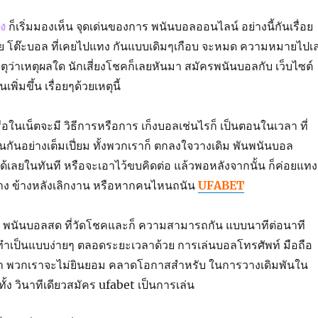
ง
ก็เริ่มมองเห็น จุดเด่นของการ พนันบอลออนไลน์ อย่างนี้กันเรื่อย
ย โต๊ะบอล ที่เคยไปแทง กันแบบเดิมๆเกือบ จะหมด ความหมายไปเ
ตุว่าเหตุผลใด นักเสี่ยงโชคก็เลยหันมา สมัครพนันบอลกับ เว็บไซต์
พิ่มขึ้น เรื่อยๆด้วยเหตุนี้
รือในเน็ตจะมี วิธีการหรือการ เก็งบอลเช่นไรก็ เป็นตอนในเวลา ที่
นกันอย่างเต็มเปี่ยม ทั้งพวกเราก็ ตกลงใจวางเดิม พันพนันบอล
 ได้เลยในทันที หรือจะเอาไว้ขบคิดต่อ แล้วพอหลังจากนั้น ก็ค่อยแทง
่าง ข้างหลังเลิกงาน หรือหากคนไหนถนัน
UFABET
พนันบอลสด ที่วัดโชคและก็ ความสามารถกัน แบบนาทีต่อนาที
ำเป็นแบบง่ายๆ ตลอดระยะเวลาด้วย การเล่นบอลโทรศัพท์ มือถือ
้ว่า พวกเราจะไม่ยินยอม คลาดโอกาสสำหรับ ในการวางเดิมพันใน
้ง วินาทีเดียวสมัคร ufabet เป็นการเล่น