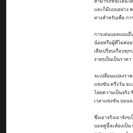
สามารถที่จะเล่นได
และก็มีแบบอย่าง 
ทางสำหรับเพื่อ กา
การเล่นบอลแบบอื่น
น้อยหรือผู้ที่ไม่
เสียเปรียบเกือบทุก
ง่ายๆเป็นเป็นราคา ท
จะเปลี่ยนแปลงราคาอ
แข่งขัน ครึ่งวัน จะ
โดยความเป็นจริง ซึ่
เวลาแข่งขัน บ่อนจ
ซึ่งเอาจริงเอาจังๆ
บอลคู่นี้จะต้องเป็