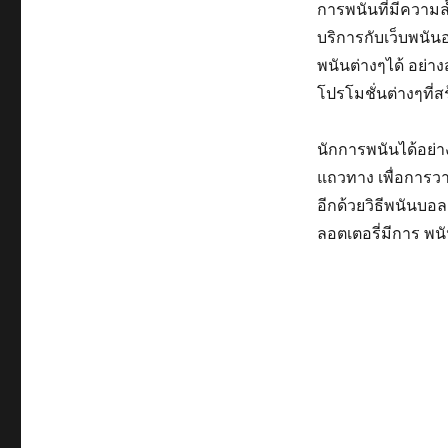
การพนันที่มีความล
บริการกับเว็บพนันอ
พนันต่างๆได้ อย่า
โปรโมชั่นต่างๆที่
นักการพนันได้อย่าง
แถวทาง เพื่อการวาง
อีกด้วยวิธีพนันบ
ลอตเตอรี่มีการ พน