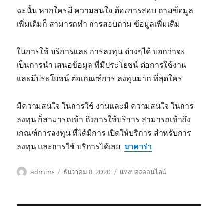
ฉะนั้น หากใครมี ความสนใจ ต้องการสอบ ถามข้อมูล
เพิ่มเติมก็ สามารถทำ การสอบถาม ข้อมูลเพิ่มเติม
ในการใช้ บริการและ การลงทุน ต่างๆได้ บอกว่าจะ
เป็นการนำ เสนอข้อมูล ที่มีประโยชน์ ต่อการใช้งาน
และมีประโยชน์ ต่อเกณฑ์การ ลงทุนมาก ที่สุดใคร
มีความสนใจ ในการใช้ งานและมี ความสนใจ ในการ
ลงทุน ก็สามารถเข้า ถึงการใช้บริการ สามารถเข้าถึง
เกณฑ์การลงทุน ที่ได้มีการ เปิดให้บริการ สำหรับการ
ลงทุน และการใช้ บริการได้เลย
บาคาร่า
ผู้
เขียน
หมวด
admins
ธันวาคม 8, 2020
แทงบอลออนไลน์
เขียน
เมื่อ
หมู่
เมนู