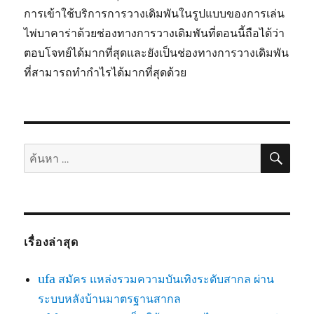
การเข้าใช้บริการการวางเดิมพันในรูปแบบของการเล่น
ไพ่บาคาร่าด้วยช่องทางการวางเดิมพันที่ตอนนี้ถือได้ว่า
ตอบโจทย์ได้มากที่สุดและยังเป็นช่องทางการวางเดิมพัน
ที่สามารถทำกำไรได้มากที่สุดด้วย
ค้นห
ค้นหา:
เรื่องล่าสุด
ufa สมัคร แหล่งรวมความบันเทิงระดับสากล ผ่าน
ระบบหลังบ้านมาตรฐานสากล