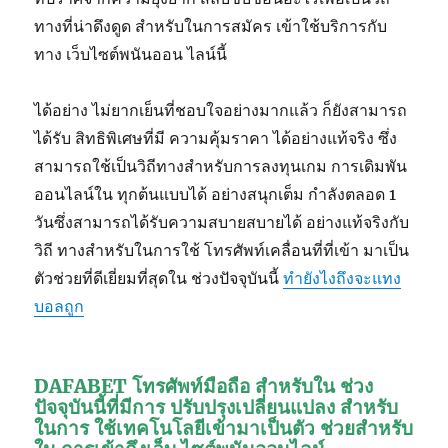
ทางที่น่าดึงดูด สำหรับในการสมัคร เข้าใช้บริการกับ
ทาง เว็บไซต์พนันออน ไลน์นี้
ได้อย่าง ไม่ยากเย็นที่ชอบใจอย่างมากแล้ว ก็ยังสามารถ
ได้รับ สิทธิพิเศษที่มี ความคุ้มราคา ได้อย่างแท้จริง ซึ่ง
สามารถใช้เป็นวิถีทางสำหรับการลงทุนเกม การเดิมพัน
ออนไลน์ใน ทุกต้นแบบได้ อย่างสนุกเต็ม กำลังตลอด 1
วันซึ่งสามารถได้รับความสบายสบายได้ อย่างแท้จริงกับ
วิถี ทางสำหรับในการใช้ โทรศัพท์เคลื่อนที่ที่เข้า มาเป็น
ตัวช่วยที่ดีเยี่ยมที่สุดใน ช่วงปัจจุบันนี้
ทำยังไงถึงจะแทง
บอลถูก
DAFABET โทรศัพท์มือถือ สำหรับใน ช่วง
ปัจจุบันนี้ที่มีการ ปรับปรุงเปลี่ยนแปลง สำหรับ
ในการ ใช้เทคโนโลยีเข้ามาเป็นตัว ช่วยสำหรับ