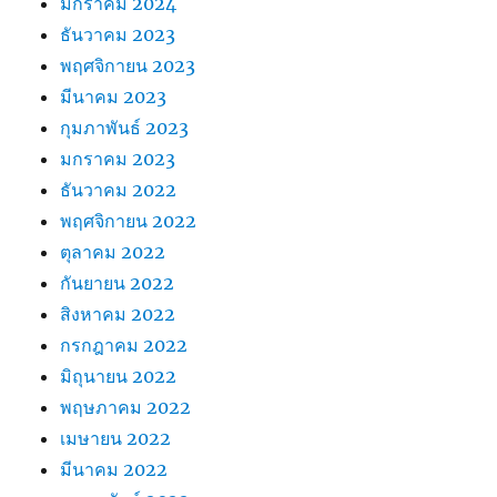
มกราคม 2024
ธันวาคม 2023
พฤศจิกายน 2023
มีนาคม 2023
กุมภาพันธ์ 2023
มกราคม 2023
ธันวาคม 2022
พฤศจิกายน 2022
ตุลาคม 2022
กันยายน 2022
สิงหาคม 2022
กรกฎาคม 2022
มิถุนายน 2022
พฤษภาคม 2022
เมษายน 2022
มีนาคม 2022