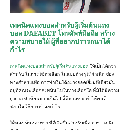
เทคนิคแทงบอลสำหรับผู้เริ่มต้นแทง
บอล DAFABET โทรศัพท์มือถือ สร้าง
ความสบายให้ ผู้ที่อยากปรารถนาได้
กำไร
เทคนิคแทงบอลสำหรับผู้เริ่มต้นแทงบอล
ให้เป็นได้กว่า
สำหรับ ในการใช้ตัวเลือก ในแบบต่างๆให้กำเนิด ช่อง
ทางสำหรับเพื่อ การทำเงินได้อย่างยอดเยี่ยมทีเดียวมัน
อยู่ที่คุณจะเลือกลงพนัน ไปในทางเลือกใด ที่มิได้มีความ
ยุ่งยาก ซับซ้อนมากเกินไป ที่มีส่วนช่วยทำให้คนที่
ชอบใจ วิธีการทำผลกำไร
ได้มองเห็นช่องทาง ที่ดีเลิศขึ้นสำหรับเพื่อ การวางเดิม