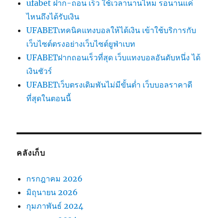
ufabet ฝาก-ถอน เร็ว ใช้เวลานานไหม รอนานแค่
ไหนถึงได้รับเงิน
UFABETเทคนิคแทงบอลให้ได้เงิน เข้าใช้บริการกับ
เว็บไซต์ตรงอย่างเว็บไซต์ยูฟ่าเบท
UFABETฝากถอนเร็วที่สุด เว็บแทงบอลอันดับหนึ่ง ได้
เงินชัวร์
UFABETเว็บตรงเดิมพันไม่มีขั้นต่ำ เว็บบอลราคาดี
ที่สุดในตอนนี้
คลังเก็บ
กรกฎาคม 2026
มิถุนายน 2026
กุมภาพันธ์ 2024