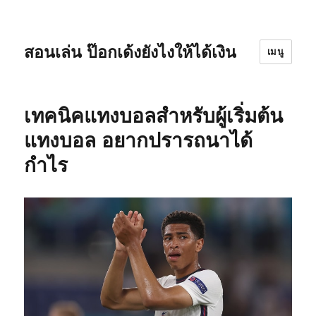
สอนเล่น ป๊อกเด้งยังไงให้ได้เงิน
เมนู
เทคนิคแทงบอลสำหรับผู้เริ่มต้น
แทงบอล อยากปรารถนาได้
กำไร