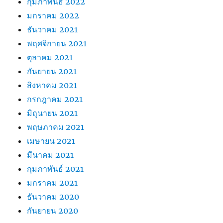
กุมภาพันธ์ 2022
มกราคม 2022
ธันวาคม 2021
พฤศจิกายน 2021
ตุลาคม 2021
กันยายน 2021
สิงหาคม 2021
กรกฎาคม 2021
มิถุนายน 2021
พฤษภาคม 2021
เมษายน 2021
มีนาคม 2021
กุมภาพันธ์ 2021
มกราคม 2021
ธันวาคม 2020
กันยายน 2020