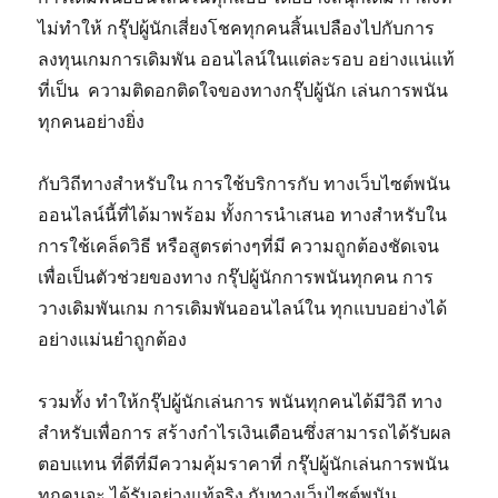
ไม่ทำให้ กรุ๊ปผู้นักเสี่ยงโชคทุกคนสิ้นเปลืองไปกับการ
ลงทุนเกมการเดิมพัน ออนไลน์ในแต่ละรอบ อย่างแน่แท้
ที่เป็น ความติดอกติดใจของทางกรุ๊ปผู้นัก เล่นการพนัน
ทุกคนอย่างยิ่ง
กับวิถีทางสำหรับใน การใช้บริการกับ ทางเว็บไซต์พนัน
ออนไลน์นี้ที่ได้มาพร้อม ทั้งการนำเสนอ ทางสำหรับใน
การใช้เคล็ดวิธี หรือสูตรต่างๆที่มี ความถูกต้องชัดเจน
เพื่อเป็นตัวช่วยของทาง กรุ๊ปผู้นักการพนันทุกคน การ
วางเดิมพันเกม การเดิมพันออนไลน์ใน ทุกแบบอย่างได้
อย่างแม่นยำถูกต้อง
รวมทั้ง ทำให้กรุ๊ปผู้นักเล่นการ พนันทุกคนได้มีวิถี ทาง
สำหรับเพื่อการ สร้างกำไรเงินเดือนซึ่งสามารถได้รับผล
ตอบแทน ที่ดีที่มีความคุ้มราคาที่ กรุ๊ปผู้นักเล่นการพนัน
ทุกคนจะ ได้รับอย่างแท้จริง กับทางเว็บไซต์พนัน