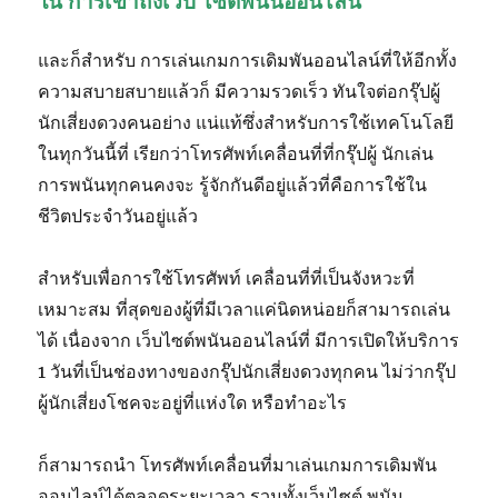
ใน การเข้าถึงเว็บ ไซต์พนันออนไลน์
และก็สำหรับ การเล่นเกมการเดิมพันออนไลน์ที่ให้อีกทั้ง
ความสบายสบายแล้วก็ มีความรวดเร็ว ทันใจต่อกรุ๊ปผู้
นักเสี่ยงดวงคนอย่าง แน่แท้ซึ่งสำหรับการใช้เทคโนโลยี
ในทุกวันนี้ที่ เรียกว่าโทรศัพท์เคลื่อนที่ที่กรุ๊ปผู้ นักเล่น
การพนันทุกคนคงจะ รู้จักกันดีอยู่แล้วที่คือการใช้ใน
ชีวิตประจำวันอยู่แล้ว
สำหรับเพื่อการใช้โทรศัพท์ เคลื่อนที่ที่เป็นจังหวะที่
เหมาะสม ที่สุดของผู้ที่มีเวลาแค่นิดหน่อยก็สามารถเล่น
ได้ เนื่องจาก เว็บไซต์พนันออนไลน์ที่ มีการเปิดให้บริการ
1 วันที่เป็นช่องทางของกรุ๊ปนักเสี่ยงดวงทุกคน ไม่ว่ากรุ๊ป
ผู้นักเสี่ยงโชคจะอยู่ที่แห่งใด หรือทำอะไร
ก็สามารถนำ โทรศัพท์เคลื่อนที่มาเล่นเกมการเดิมพัน
ออนไลน์ได้ตลอดระยะเวลา รวมทั้งเว็บไซต์ พนัน