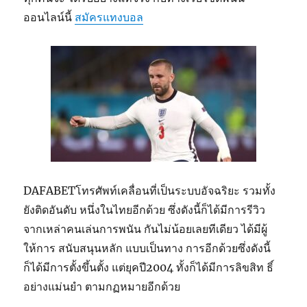
ออนไลน์นี้
สมัครแทงบอล
DAFABETโทรศัพท์เคลื่อนที่เป็นระบบอัจฉริยะ รวมทั้ง
ยังติดอันดับ หนึ่งในไทยอีกด้วย ซึ่งดังนี้ก็ได้มีการรีวิว
จากเหล่าคนเล่นการพนัน กันไม่น้อยเลยทีเดียว ได้มีผู้
ให้การ สนับสนุนหลัก แบบเป็นทาง การอีกด้วยซึ่งดังนี้
ก็ได้มีการตั้งขึ้นตั้ง แต่ยุคปี2004 ทั้งก็ได้มีการลิขสิท ธิ์
อย่างแม่นยำ ตามกฏหมายอีกด้วย