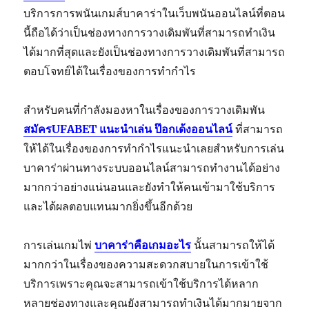
บริการการพนันเกมส์บาคาร่าในเว็บพนันออนไลน์ที่ตอน
นี้ถือได้ว่าเป็นช่องทางการวางเดิมพันที่สามารถทำเงิน
ได้มากที่สุดและยังเป็นช่องทางการวางเดิมพันที่สามารถ
ตอบโจทย์ได้ในเรื่องของการทำกำไร
สำหรับคนที่กำลังมองหาในเรื่องของการวางเดิมพัน
สมัครUFABET แนะนำเล่น ป๊อกเด้งออนไลน์
ที่สามารถ
ให้ได้ในเรื่องของการทำกำไรแนะนำเลยสำหรับการเล่น
บาคาร่าผ่านทางระบบออนไลน์สามารถทำงานได้อย่าง
มากกว่าอย่างแน่นอนและยังทำให้คนเข้ามาใช้บริการ
และได้ผลตอบแทนมากยิ่งขึ้นอีกด้วย
การเล่นเกมไพ่
บาคาร่าคือเกมอะไร
นั้นสามารถให้ได้
มากกว่าในเรื่องของความสะดวกสบายในการเข้าใช้
บริการเพราะคุณจะสามารถเข้าใช้บริการได้หลาก
หลายช่องทางและคุณยังสามารถทำเงินได้มากมายจาก