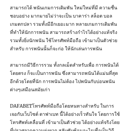
สามารถได้ พนันเกมการเดิมพัน ใหม่ใหม่ที่มี ความชื่น
ชอบอย่าง มากมายไม่ว่าจะเป็น บาคาร่า สล็อต บอล
เกมตกปลา รวมทั้งมีอีกเยอะมาก หลายเกมการเดิมพัน
ที่ทำให้นักการพนัน สามารถสร้างกำไรได้อย่างแท้จริง
รวมทั้งยิ่งนักพนัน ใช้โทรศัพท์มือถือ เข้ามาเป็นตัวช่วย
สำหรับ การพนันนั้นก็จะก่อ ให้นักเล่นการพนัน
สามารถมีวิธีการรวม ทั้งกลเม็ดสำหรับเพื่อ การพนันได้
โดยตรง ก็จะเป็นการพนัน ซึ่งสามารถพนันได้แม่นที่สุด
อีกด้วยโดยที่นัก การพนันไม่ต้อง ไปพนันกับบ่อนพนัน
ต่างๆเสมือนสมัยเก่า
DAFABETโทรศัพท์มือถือโดยหนทางสำหรับ ในการ
เจอกับเว็บไซต์ ดาฟาเบท นี้ได้อย่างเร็วทันใจ โดยการใช้
โทรศัพท์เคลื่อนที่ เข้ามาเป็นตัวช่วย ได้อย่างแท้จริงโดย
ที่ปราศจากความยุ่งยาก สลับซับซ้อนอะไรเพื่อเป็นวิถี