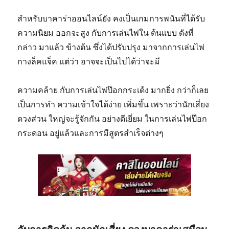
สำหรับบาคาร่าออนไลน์ยัง คงเป็นเกมการพนันที่ได้รับ
ความนิยม ออกจะสูง กับการเล่นไพ่ใน ต้นแบบ ดังที่
กล่าว มาแล้ว ข้างต้น ซึ่งได้ปรับปรุง มาจากการเล่นไพ่
กางล็คแจ็ค แต่ว่า อาจจะเป็นไปได้ว่าจะมี
ความคล้าย กับการเล่นไพ่ป๊อกกระเด้ง มากยิ่ง กว่าก็เลย
เป็นการทำ ความเข้าใจได้ง่าย เพิ่มขึ้น เพราะว่านักเสี่ยง
ดวงส่วน ใหญ่จะรู้จักกัน อย่างดีเยี่ยม ในการเล่นไพ่ป๊อก
กระดอน อยู่แล้วและการมีสูตรสำเร็จต่างๆ