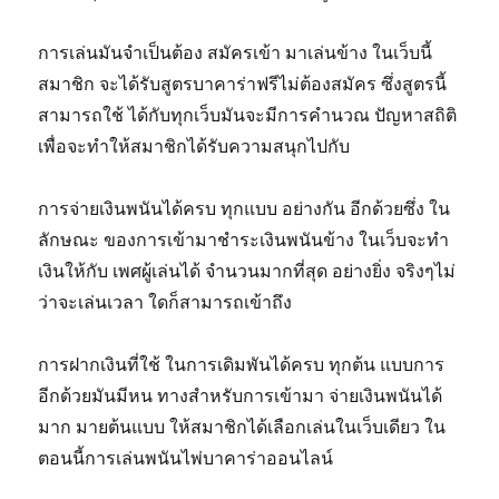
การเล่นมันจำเป็นต้อง สมัครเข้า มาเล่นข้าง ในเว็บนี้
สมาชิก จะได้รับสูตรบาคาร่าฟรีไม่ต้องสมัคร ซึ่งสูตรนี้
สามารถใช้ ได้กับทุกเว็บมันจะมีการคำนวณ ปัญหาสถิติ
เพื่อจะทำให้สมาชิกได้รับความสนุกไปกับ
การจ่ายเงินพนันได้ครบ ทุกแบบ อย่างกัน อีกด้วยซึ่ง ใน
ลักษณะ ของการเข้ามาชำระเงินพนันข้าง ในเว็บจะทำ
เงินให้กับ เพศผู้เล่นได้ จำนวนมากที่สุด อย่างยิ่ง จริงๆไม่
ว่าจะเล่นเวลา ใดก็สามารถเข้าถึง
การฝากเงินที่ใช้ ในการเดิมพันได้ครบ ทุกต้น แบบการ
อีกด้วยมันมีหน ทางสำหรับการเข้ามา จ่ายเงินพนันได้
มาก มายต้นแบบ ให้สมาชิกได้เลือกเล่นในเว็บเดียว ใน
ตอนนี้การเล่นพนันไพ่บาคาร่าออนไลน์