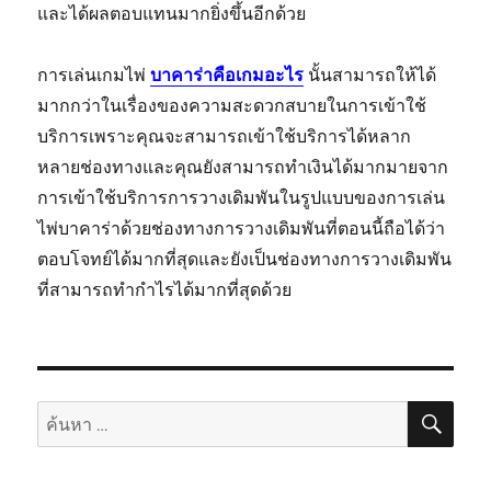
และได้ผลตอบแทนมากยิ่งขึ้นอีกด้วย
การเล่นเกมไพ่
บาคาร่าคือเกมอะไร
นั้นสามารถให้ได้
มากกว่าในเรื่องของความสะดวกสบายในการเข้าใช้
บริการเพราะคุณจะสามารถเข้าใช้บริการได้หลาก
หลายช่องทางและคุณยังสามารถทำเงินได้มากมายจาก
การเข้าใช้บริการการวางเดิมพันในรูปแบบของการเล่น
ไพ่บาคาร่าด้วยช่องทางการวางเดิมพันที่ตอนนี้ถือได้ว่า
ตอบโจทย์ได้มากที่สุดและยังเป็นช่องทางการวางเดิมพัน
ที่สามารถทำกำไรได้มากที่สุดด้วย
ค้นห
ค้นหา: