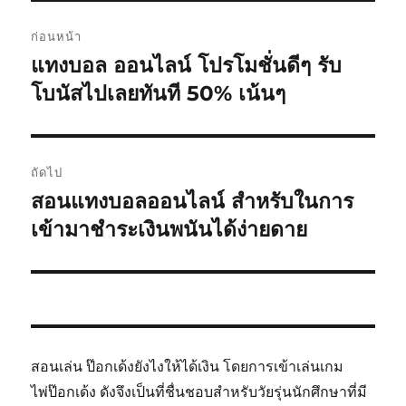
เมนู
ก่อนหน้า
นำทาง
แทงบอล ออนไลน์ โปรโมชั่นดีๆ รับ
เรื่อง
ก่อน
โบนัสไปเลยทันที 50% เน้นๆ
เรื่อง
หน้า:
ถัดไป
สอนแทงบอลออนไลน์ สำหรับในการ
เรื่อง
ต่อ
เข้ามาชำระเงินพนันได้ง่ายดาย
ไป:
สอนเล่น ป๊อกเด้งยังไงให้ได้เงิน โดยการเข้าเล่นเกม
ไพ่ป๊อกเด้ง ดังจึงเป็นที่ชื่นชอบสำหรับวัยรุ่นนักศึกษาที่มี