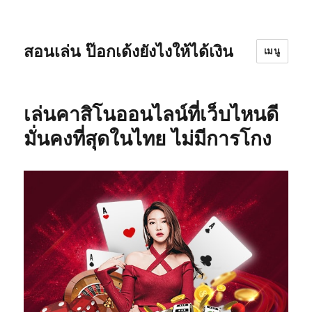
สอนเล่น ป๊อกเด้งยังไงให้ได้เงิน
เมนู
เล่นคาสิโนออนไลน์ที่เว็บไหนดี
มั่นคงที่สุดในไทย ไม่มีการโกง