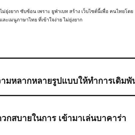
ม่ยุ่งยาก ซับซ้อน เพราะ ยูฟ่าเบท สร้าง เว็บไซต์นี้เพื่อ คนไทยโดย
ละเมนูภาษาไทย ที่เข้าใจง่าย ไม่ยุ่งยาก
ความหลากหลายรูปแบบให้ทำการเดิมพั
ดวกสบายในการ เข้ามาเล่นบาคาร่า