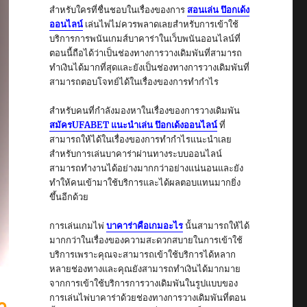
สำหรับใครที่ชื่นชอบในเรื่องของการ
สอนเล่น ป๊อกเด้ง
ออนไลน์
เล่นไพ่ไม่ควรพลาดเลยสำหรับการเข้าใช้
บริการการพนันเกมส์บาคาร่าในเว็บพนันออนไลน์ที่
ตอนนี้ถือได้ว่าเป็นช่องทางการวางเดิมพันที่สามารถ
ทำเงินได้มากที่สุดและยังเป็นช่องทางการวางเดิมพันที่
สามารถตอบโจทย์ได้ในเรื่องของการทำกำไร
สำหรับคนที่กำลังมองหาในเรื่องของการวางเดิมพัน
สมัครUFABET แนะนำเล่น ป๊อกเด้งออนไลน์
ที่
สามารถให้ได้ในเรื่องของการทำกำไรแนะนำเลย
สำหรับการเล่นบาคาร่าผ่านทางระบบออนไลน์
สามารถทำงานได้อย่างมากกว่าอย่างแน่นอนและยัง
ทำให้คนเข้ามาใช้บริการและได้ผลตอบแทนมากยิ่ง
ขึ้นอีกด้วย
การเล่นเกมไพ่
บาคาร่าคือเกมอะไร
นั้นสามารถให้ได้
มากกว่าในเรื่องของความสะดวกสบายในการเข้าใช้
บริการเพราะคุณจะสามารถเข้าใช้บริการได้หลาก
หลายช่องทางและคุณยังสามารถทำเงินได้มากมาย
จากการเข้าใช้บริการการวางเดิมพันในรูปแบบของ
การเล่นไพ่บาคาร่าด้วยช่องทางการวางเดิมพันที่ตอน