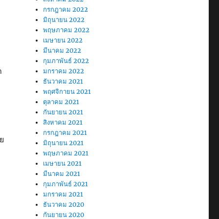
กรกฎาคม 2022
มิถุนายน 2022
พฤษภาคม 2022
เมษายน 2022
มีนาคม 2022
กุมภาพันธ์ 2022
า
มกราคม 2022
ธันวาคม 2021
พฤศจิกายน 2021
ตุลาคม 2021
กันยายน 2021
สิงหาคม 2021
กรกฎาคม 2021
ลย
มิถุนายน 2021
พฤษภาคม 2021
เมษายน 2021
มีนาคม 2021
กุมภาพันธ์ 2021
มกราคม 2021
ธันวาคม 2020
กันยายน 2020