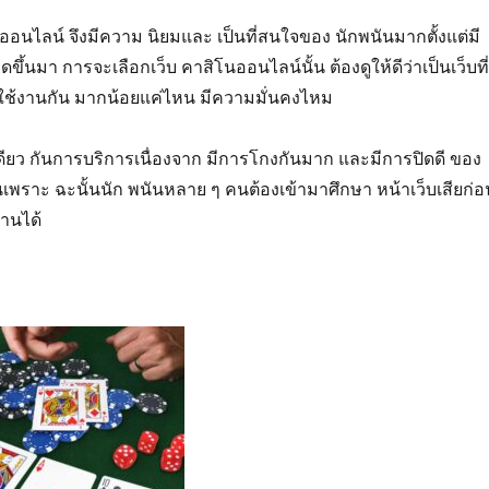
อนไลน์ จึงมีความ นิยมและ เป็นที่สนใจของ นักพนันมากตั้งแต่มี
ขึ้นมา การจะเลือกเว็บ คาสิโนออนไลน์นั้น ต้องดูให้ดีว่าเป็นเว็บที่
ใช้งานกัน มากน้อยแค่ไหน มีความมั่นคงไหม
นเดียว กันการบริการเนื่องจาก มีการโกงกันมาก และมีการปิดดี ของ
งินเพราะ ฉะนั้นนัก พนันหลาย ๆ คนต้องเข้ามาศึกษา หน้าเว็บเสียก่อ
งานได้