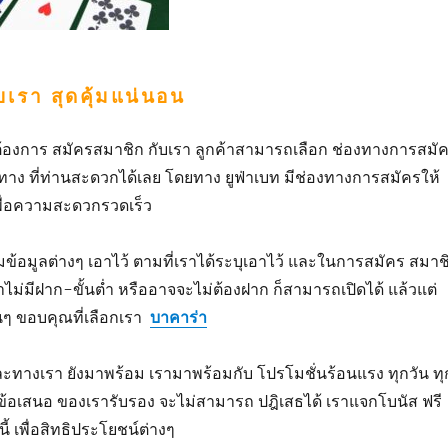
ับเรา สุดคุ้มแน่นอน
ที่ต้องการ สมัครสมาชิก กับเรา ลูกค้าสามารถเลือก ช่องทางการสมั
าง ที่ท่านสะดวกได้เลย โดยทาง ยูฟ่าเบท มีช่องทางการสมัครให้
พื่อความสะดวกรวดเร็ว
มข้อมูลต่างๆ เอาไว้ ตามที่เราได้ระบุเอาไว้ และในการสมัคร สมาช
าไม่มีฝาก-ขั้นต่ำ หรืออาจจะไม่ต้องฝาก ก็สามารถเปิดได้ แล้วแต่
้นๆ ขอบคุณที่เลือกเรา
บาคาร่า
 และทางเรา ยังมาพร้อม เรามาพร้อมกับ โปรโมชั่นร้อนแรง ทุกวัน ทุ
งข้อเสนอ ของเรารับรอง จะไม่สามารถ ปฎิเสธได้ เราแจกโบนัส ฟรี
ี้ เพื่อสิทธิประโยชน์ต่างๆ