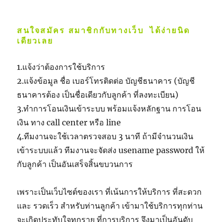
สนใจสมัคร สมาชิกกับทางเว็บ ได้ง่ายนิด
เดียวเลย
1.แจ้งว่าต้องการใช้บริการ
2.แจ้งข้อมูล ชื่อ เบอร์โทรติดต่อ บัญชีธนาคาร (บัญชี
ธนาคารต้อง เป็นชื่อเดียวกับลูกค้า ที่ลงทะเบียน)
3.ทำการโอนเงินเข้าระบบ พร้อมแจ้งหลักฐาน การโอน
เงิน ทาง call center หรือ line
4.ทีมงานจะใช้เวลาตรวจสอบ 3 นาที ถ้ามีจำนวนเงิน
เข้าระบบแล้ว ทีมงานจะจัดส่ง usename password ให้
กับลูกค้า เป็นอันเสร็จสิ้นขบวนการ
เพราะเป็นเว็บไซต์ของเรา ที่เน้นการให้บริการ ที่สะดวก
และ รวดเร็ว สำหรับท่านลูกค้า เข้ามาใช้บริการทุกท่าน
จะเกิดประทับใจทุกราย ที่การบริการ จึงมาเป็นอันดับ