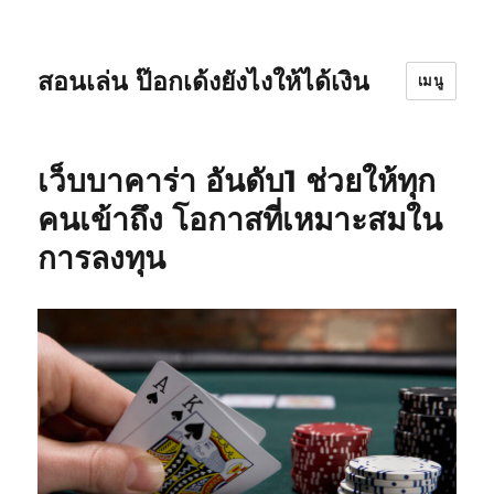
สอนเล่น ป๊อกเด้งยังไงให้ได้เงิน
เมนู
เว็บบาคาร่า อันดับ1 ช่วยให้ทุก
คนเข้าถึง โอกาสที่เหมาะสมใน
การลงทุน