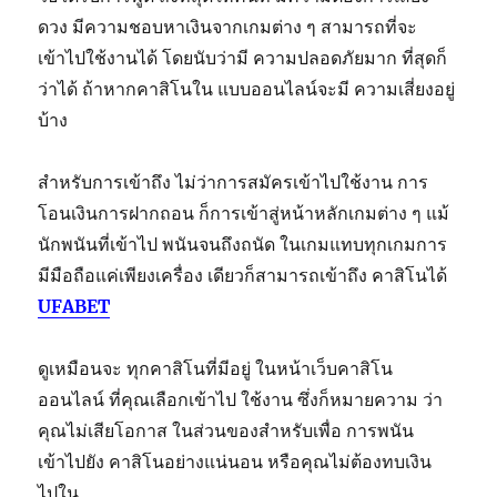
ดวง มีความชอบหาเงินจากเกมต่าง ๆ สามารถที่จะ
เข้าไปใช้งานได้ โดยนับว่ามี ความปลอดภัยมาก ที่สุดก็
ว่าได้ ถ้าหากคาสิโนใน แบบออนไลน์จะมี ความเสี่ยงอยู่
บ้าง
สำหรับการเข้าถึง ไม่ว่าการสมัครเข้าไปใช้งาน การ
โอนเงินการฝากถอน ก็การเข้าสู่หน้าหลักเกมต่าง ๆ แม้
นักพนันที่เข้าไป พนันจนถึงถนัด ในเกมแทบทุกเกม
การ
มีมือถือแค่เพียงเครื่อง เดียวก็สามารถเข้าถึง คาสิโนได้
UFABET
ดูเหมือนจะ ทุกคาสิโนที่มีอยู่ ในหน้าเว็บคาสิโน
ออนไลน์ ที่คุณเลือกเข้าไป ใช้งาน ซึ่งก็หมายความ ว่า
คุณไม่เสียโอกาส ในส่วนของสำหรับเพื่อ การพนัน
เข้าไปยัง คาสิโนอย่างแน่นอน หรือคุณไม่ต้องทบเงิน
ไปใน