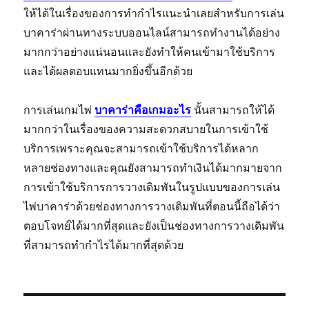
ให้ได้ในเรื่องของการทำกำไรแนะนำเลยสำหรับการเล่น
บาคาร่าผ่านทางระบบออนไลน์สามารถทำงานได้อย่าง
มากกว่าอย่างแน่นอนและยังทำให้คนเข้ามาใช้บริการ
และได้ผลตอบแทนมากยิ่งขึ้นอีกด้วย
การเล่นเกมไพ่
บาคาร่าคือเกมอะไร
นั้นสามารถให้ได้
มากกว่าในเรื่องของความสะดวกสบายในการเข้าใช้
บริการเพราะคุณจะสามารถเข้าใช้บริการได้หลาก
หลายช่องทางและคุณยังสามารถทำเงินได้มากมายจาก
การเข้าใช้บริการการวางเดิมพันในรูปแบบของการเล่น
ไพ่บาคาร่าด้วยช่องทางการวางเดิมพันที่ตอนนี้ถือได้ว่า
ตอบโจทย์ได้มากที่สุดและยังเป็นช่องทางการวางเดิมพัน
ที่สามารถทำกำไรได้มากที่สุดด้วย