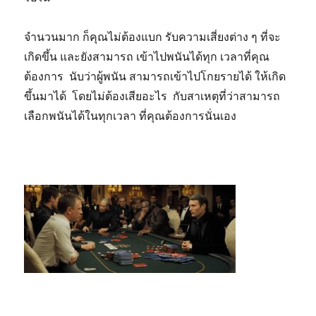
จำนวนมาก ก็คุณไม่ต้องแบก รับความเสี่ยงต่าง ๆ ที่จะ
เกิดขึ้น และยังสามารถ เข้าไปพนันได้ทุก เวลาที่คุณ
ต้องการ นับว่าผู้พนัน สามารถเข้าไปโกยรายได้ ให้เกิด
ขึ้นมาได้ โดยไม่ต้องเสียอะไร กับสาเหตุที่ว่าสามารถ
เลือกพนันได้ในทุกเวลา ที่คุณต้องการนั่นเอง