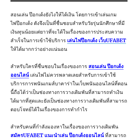
สอนเล่น ป๊อกเด้งยังไงให้ได้เงิน โดยการเข้าเล่นเกม
ไพ่ป๊อกเด้ง ดังจึงเป็นที่ชื่นชอบสำหรับวัยรุ่นนักศึกษาที่มี
เงินทุนน้อยแต่ยาวที่จะได้ในเรื่องของการประสบความ
สำเร็จในการเข้าใช้บริการ
เล่นไฟป๊อกเด้ง เว็บUFABET
ให้ได้มากกว่าอย่างแน่นอน
สำหรับใครที่ชื่นชอบในเรื่องของการ
สอนเล่น ป๊อกเด้ง
ออนไลน์
เล่นไพ่ไม่ควรพลาดเลยสำหรับการเข้าใช้
บริการการพนันเกมส์บาคาร่าในเว็บพนันออนไลน์ที่ตอน
นี้ถือได้ว่าเป็นช่องทางการวางเดิมพันที่สามารถทำเงิน
ได้มากที่สุดและยังเป็นช่องทางการวางเดิมพันที่สามารถ
ตอบโจทย์ได้ในเรื่องของการทำกำไร
สำหรับคนที่กำลังมองหาในเรื่องของการวางเดิมพัน
สมัครUFABET แนะนำเล่น ป๊อกเด้งออนไลน์
ที่สามารถ