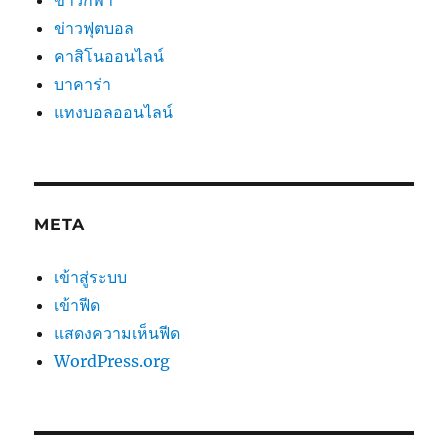
ข่าวกีฬา
ข่าวฟุตบอล
คาสิโนออนไลน์
บาคาร่า
แทงบอลออนไลน์
META
เข้าสู่ระบบ
เข้าฟีด
แสดงความเห็นฟีด
WordPress.org