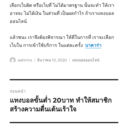
เลือกเว็บผิด หรือเว็บที่ ไม่ได้มาตรฐาน นั้นจะทำ ให้เรา
อาจจะ ไม่ได้เงิน ในส่วนที่ เป็นผลกำไร ถ้าเราแทงบอล
ออนไลน์
แล้วชนะ เราจึงต้องพิจารณา ให้ดีในการที่ เราจะเลือก
เว็บใน การเข้าใช้บริการ ในแต่ละครั้ง
บาคาร่า
ผู้
เขียน
หมวด
admins
ธันวาคม 10, 2020
แทงบอลออนไลน์
เขียน
เมื่อ
หมู่
เมนู
ก่อนหน้า
นำทาง
แทงบอลขั้นต่ำ 20บาท ทำให้สมาชิก
เรื่อง
ก่อน
สร้างความตื่นเต้นเร้าใจ
เรื่อง
หน้า: