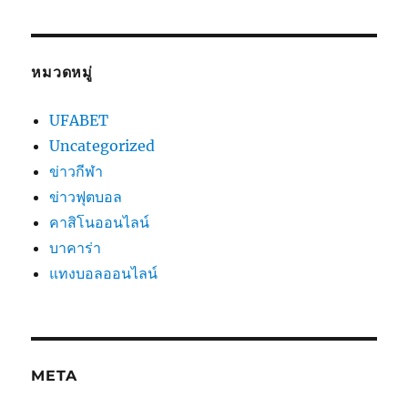
หมวดหมู่
UFABET
Uncategorized
ข่าวกีฬา
ข่าวฟุตบอล
คาสิโนออนไลน์
บาคาร่า
แทงบอลออนไลน์
META