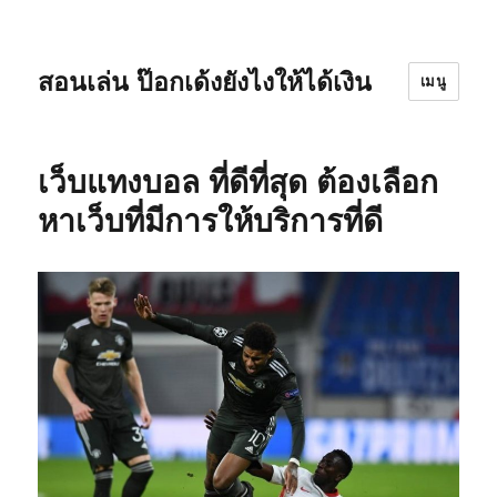
สอนเล่น ป๊อกเด้งยังไงให้ได้เงิน
เมนู
เว็บแทงบอล ที่ดีที่สุด ต้องเลือก
หาเว็บที่มีการให้บริการที่ดี