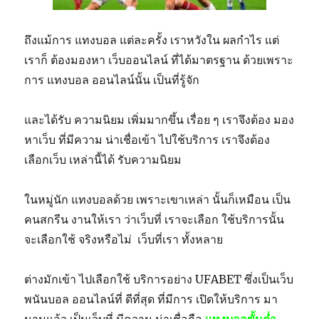
ถึงแม้การ แทงบอล แต่ละครั้ง เราหวังใน ผลกำไร แต่
เราก็ ต้องมองหา เว็บออนไลน์ ที่ได้มาตรฐาน ด้วยเพราะ
การ แทงบอล ออนไลน์นั้น เป็นที่รู้จัก
และได้รับ ความนิยม เพิ่มมากขึ้น เรื่อย ๆ เราจึงต้อง มอง
หาเว็บ ที่มีความ น่าเชื่อเข้า ไปใช้บริการ เราจึงต้อง
เลือกเว็บ เหล่านี้ได้ รับความนิยม
ในหมู่นัก แทงบอลด้วย เพราะเขาเหล่า นั้นก็เหมือน เป็น
คนสกรีน งานให้เรา ว่าเว็บที่ เราจะเลือก ใช้บริการนั้น
จะเลือกใช้ จริงหรือไม่ เว็บที่เรา ทั้งหลาย
ต่างมักเข้า ไปเลือกใช้ บริการอย่าง UFABET
ซึ่งเป็น
เว็บ
พนันบอล ออนไลน์ที่ ดีที่สุด
ที่มีการ เปิดให้บริการ มา