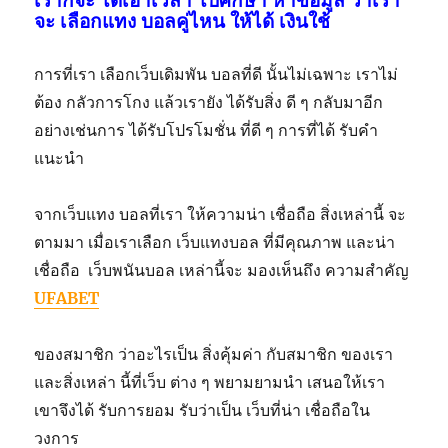
เราก็จะ ได้เอาเวลา ไปศึกษา หาข้อมูล ว่าเรา
จะ เลือกแทง บอลคู่ไหน ให้ได้ เงินใช้
การที่เรา เลือกเว็บเดิมพัน บอลที่ดี นั้นไม่เฉพาะ เราไม่
ต้อง กลัวการโกง แล้วเรายัง ได้รับสิ่ง ดี ๆ กลับมาอีก
อย่างเช่นการ ได้รับโปรโมชั่น ที่ดี ๆ การที่ได้ รับคำ
แนะนำ
จากเว็บแทง บอลที่เรา ให้ความน่า เชื่อถือ สิ่งเหล่านี้ จะ
ตามมา เมื่อเราเลือก เว็บแทงบอล ที่มีคุณภาพ และน่า
เชื่อถือ เว็บพนันบอล เหล่านี้จะ มองเห็นถึง ความสำคัญ
UFABET
ของสมาชิก ว่าอะไรเป็น สิ่งคุ้มค่า กับสมาชิก ของเรา
และสิ่งเหล่า นี้ที่เว็บ ต่าง ๆ พยามยามนำ เสนอให้เรา
เขาจึงได้ รับการยอม รับว่าเป็น เว็บที่น่า เชื่อถือใน
วงการ