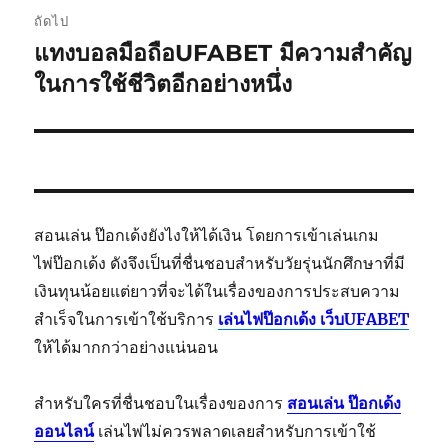
ถัดไป
แทงบอลมือถือUFABET มีความสำคัญ
เรื่อง
ต่อ
ในการใช้ชีวิตอีกอย่างหนึ่ง
ไป:
สอนเล่น ป๊อกเด้งยังไงให้ได้เงิน โดยการเข้าเล่นเกม
ไพ่ป๊อกเด้ง ดังจึงเป็นที่ชื่นชอบสำหรับวัยรุ่นนักศึกษาที่มี
เงินทุนน้อยแต่ยาวที่จะได้ในเรื่องของการประสบความ
สำเร็จในการเข้าใช้บริการ
เล่นไฟป๊อกเด้ง เว็บUFABET
ให้ได้มากกว่าอย่างแน่นอน
สำหรับใครที่ชื่นชอบในเรื่องของการ
สอนเล่น ป๊อกเด้ง
ออนไลน์
เล่นไพ่ไม่ควรพลาดเลยสำหรับการเข้าใช้