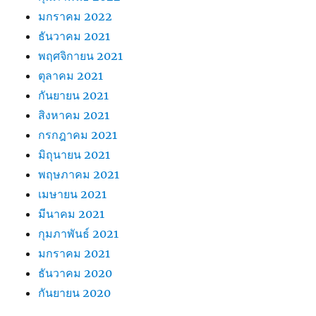
มกราคม 2022
ธันวาคม 2021
พฤศจิกายน 2021
ตุลาคม 2021
กันยายน 2021
สิงหาคม 2021
กรกฎาคม 2021
มิถุนายน 2021
พฤษภาคม 2021
เมษายน 2021
มีนาคม 2021
กุมภาพันธ์ 2021
มกราคม 2021
ธันวาคม 2020
กันยายน 2020