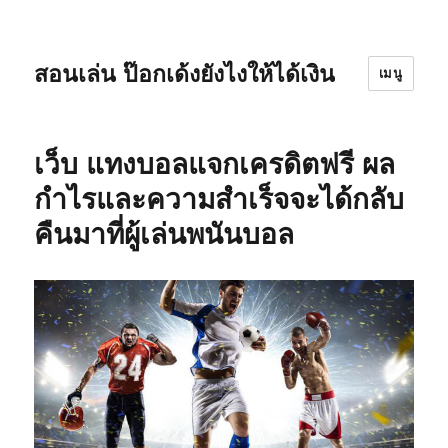
สอนเล่น ป๊อกเด้งยังไงให้ได้เงิน
เมนู
เว็บ แทงบอลแจกเครดิตฟรี ผล
กำไรและความสำเร็จจะได้กลับ
คืนมาที่ผู้เล่นพนันบอล