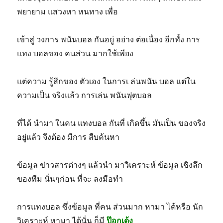
พยายาม แสวงหา หนทาง เพื่อ
เข้าสู่ วงการ พนันบอล กันอยู่ อย่าง ต่อเนื่อง อีกทั้ง การ
แทง บอลของ คนส่วน มากใช้เพียง
แต่ความ รู้สึกของ ตัวเอง ในการเ ล่นพนัน บอล แต่ใน
ความเป็น จริงแล้ว การเล่น พนันฟุตบอล
ที่ได้ นำมา ในคน แทงบอล กันที่ เกิดขึ้น มันเป็น ของจริง
อยู่แล้ว จึงต้อง มีการ สืบค้นหา
ข้อมูล ข่าวสารต่างๆ แล้วนำ มาวิเคราะห์ ข้อมูล เชิงลึก
ของทีม นั่นๆก่อน ที่จะ ลงมือทำ
การแทงบอล ซึ่งข้อมูล ที่คน ส่วนมาก หามา ได้หรือ นัก
วิเคราะห์ หามา ได้นั่น ก็มี
ป๊อกเด้ง