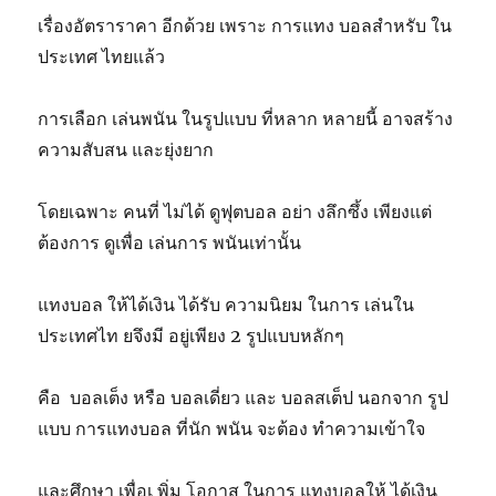
เรื่องอัตราราคา อีกด้วย เพราะ การแทง บอลสำหรับ ใน
ประเทศ ไทยแล้ว
การเลือก เล่นพนัน ในรูปแบบ ที่หลาก หลายนี้ อาจสร้าง
ความสับสน และยุ่งยาก
โดยเฉพาะ คนที่ ไม่ได้ ดูฟุตบอล อย่า งลึกซึ้ง เพียงแต่
ต้องการ ดูเพื่อ เล่นการ พนันเท่านั้น
แทงบอล ให้ได้เงิน
ได้รับ ความนิยม ในการ เล่นใน
ประเทศไท ยจึงมี อยู่เพียง 2 รูปแบบหลักๆ
คือ บอลเต็ง หรือ บอลเดี่ยว และ บอลสเต็ป นอกจาก รูป
แบบ การแทงบอล ที่นัก พนัน จะต้อง ทำความเข้าใจ
และศึกษา เพื่อเ พิ่ม โอกาส ในการ
แทงบอลให้ ได้เงิน