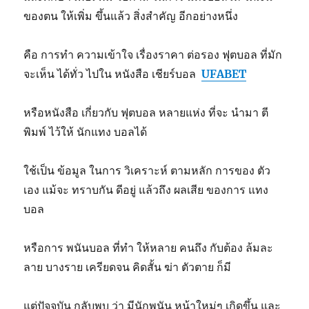
ของตน ให้เพิ่ม ขึ้นแล้ว สิ่งสำคัญ อีกอย่างหนึ่ง
คือ การทำ ความเข้าใจ เรื่องราคา ต่อรอง ฟุตบอล ที่มัก
จะเห็น ได้ทั่ว ไปใน หนังสือ เชียร์บอล
UFABET
หรือหนังสือ เกี่ยวกับ ฟุตบอล หลายแห่ง ที่จะ นำมา ตี
พิมพ์ ไว้ให้ นักแทง บอลได้
ใช้เป็น ข้อมูล ในการ วิเคราะห์ ตามหลัก การของ ตัว
เอง แม้จะ ทราบกัน ดีอยู่ แล้วถึง ผลเสีย ของการ แทง
บอล
หรือการ พนันบอล ที่ทำ ให้หลาย คนถึง กับต้อง ล้มละ
ลาย บางราย เครียดจน คิดสั้น ฆ่า ตัวตาย ก็มี
แต่ปัจจุบัน กลับพบ ว่า มีนักพนัน หน้าใหม่ๆ เกิดขึ้น และ