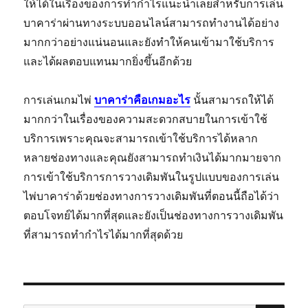
ให้ได้ในเรื่องของการทำกำไรแนะนำเลยสำหรับการเล่น
บาคาร่าผ่านทางระบบออนไลน์สามารถทำงานได้อย่าง
มากกว่าอย่างแน่นอนและยังทำให้คนเข้ามาใช้บริการ
และได้ผลตอบแทนมากยิ่งขึ้นอีกด้วย
การเล่นเกมไพ่
บาคาร่าคือเกมอะไร
นั้นสามารถให้ได้
มากกว่าในเรื่องของความสะดวกสบายในการเข้าใช้
บริการเพราะคุณจะสามารถเข้าใช้บริการได้หลาก
หลายช่องทางและคุณยังสามารถทำเงินได้มากมายจาก
การเข้าใช้บริการการวางเดิมพันในรูปแบบของการเล่น
ไพ่บาคาร่าด้วยช่องทางการวางเดิมพันที่ตอนนี้ถือได้ว่า
ตอบโจทย์ได้มากที่สุดและยังเป็นช่องทางการวางเดิมพัน
ที่สามารถทำกำไรได้มากที่สุดด้วย