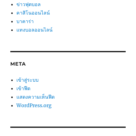
ข่าวฟุตบอล
คาสิโนออนไลน์
บาคาร่า
แทงบอลออนไลน์
META
เข้าสู่ระบบ
เข้าฟีด
แสดงความเห็นฟีด
WordPress.org