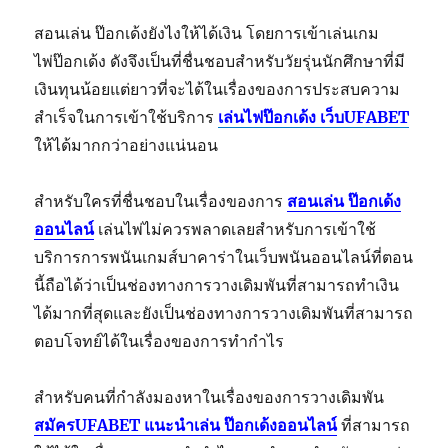
สอนเล่น ป๊อกเด้งยังไงให้ได้เงิน โดยการเข้าเล่นเกม
ไพ่ป๊อกเด้ง ดังจึงเป็นที่ชื่นชอบสำหรับวัยรุ่นนักศึกษาที่มี
เงินทุนน้อยแต่ยาวที่จะได้ในเรื่องของการประสบความ
สำเร็จในการเข้าใช้บริการ
เล่นไฟป๊อกเด้ง เว็บUFABET
ให้ได้มากกว่าอย่างแน่นอน
สำหรับใครที่ชื่นชอบในเรื่องของการ
สอนเล่น ป๊อกเด้ง
ออนไลน์
เล่นไพ่ไม่ควรพลาดเลยสำหรับการเข้าใช้
บริการการพนันเกมส์บาคาร่าในเว็บพนันออนไลน์ที่ตอน
นี้ถือได้ว่าเป็นช่องทางการวางเดิมพันที่สามารถทำเงิน
ได้มากที่สุดและยังเป็นช่องทางการวางเดิมพันที่สามารถ
ตอบโจทย์ได้ในเรื่องของการทำกำไร
สำหรับคนที่กำลังมองหาในเรื่องของการวางเดิมพัน
สมัครUFABET แนะนำเล่น ป๊อกเด้งออนไลน์
ที่สามารถ