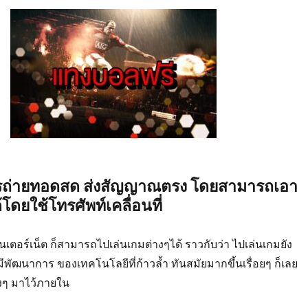
ถ่ายทอดสด ส่งสัญญาณตรง โดยสามารถเอา
้โดยใช้โทรศัพท์เคลื่อนที่
นเตอร์เน็ต ก็สามารถไปเล่นเกมต่างๆได้ ราวกับว่า ไปเล่นเกมยัง
่งมีพัฒนาการ ของเทคโนโลยีที่ก้าวล้ำ ทันสมัยมากขึ้นเรื่อยๆ ก็เลย
งๆ มาไว้ภายใน