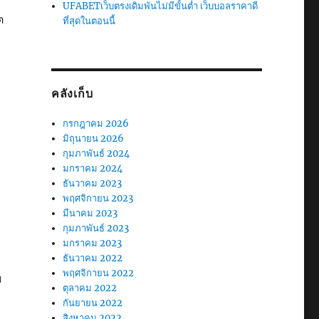
UFABETเว็บตรงเดิมพันไม่มีขั้นต่ำ เว็บบอลราคาดี
ต
ที่สุดในตอนนี้
คลังเก็บ
กรกฎาคม 2026
มิถุนายน 2026
กุมภาพันธ์ 2024
มกราคม 2024
ธันวาคม 2023
พฤศจิกายน 2023
มีนาคม 2023
กุมภาพันธ์ 2023
มกราคม 2023
ม
ธันวาคม 2022
พฤศจิกายน 2022
ม
ตุลาคม 2022
กันยายน 2022
สิงหาคม 2022