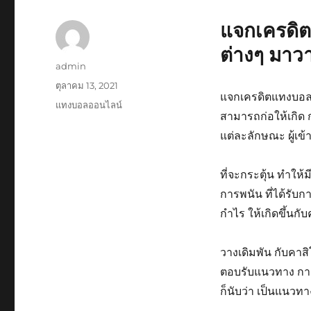
แจกเครดิต
ต่างๆ มาวา
ผู้
admin
เขียน
เขียน
ตุลาคม 13, 2021
แจกเครดิตแทงบอลฟร
เมื่อ
หมวด
แทงบอลออนไลน์
สามารถก่อให้เกิด 
หมู่
แต่ละลักษณะ ผู้เข้
ที่จะกระตุ้น ทำให้
การพนัน ที่ได้รับก
กำไร ให้เกิดขึ้นกั
วางเดิมพัน กับคา
ตอบรับแนวทาง การท
ก็นับว่า เป็นแนวทา