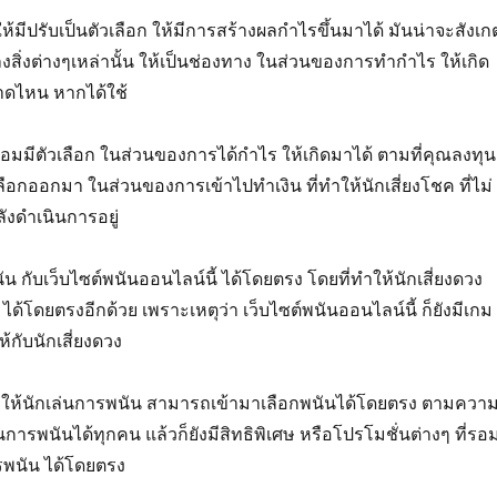
 ให้มีปรับเป็นตัวเลือก ให้มีการสร้างผลกำไรขึ้นมาได้ มันน่าจะสังเก
ลงสิ่งต่างๆเหล่านั้น ให้เป็นช่องทาง ในส่วนของการทำกำไร ให้เกิด
าดไหน หากได้ใช้
นย่อมมีตัวเลือก ในส่วนของการได้กำไร ให้เกิดมาได้ ตามที่คุณลงทุน
่เลือกออกมา ในส่วนของการเข้าไปทำเงิน ที่ทำให้นักเสี่ยงโชค ที่ไม่
ังดำเนินการอยู่
 กับเว็บไซต์พนันออนไลน์นี้ ได้โดยตรง โดยที่ทำให้นักเสี่ยงดวง
้โดยตรงอีกด้วย เพราะเหตุว่า เว็บไซต์พนันออนไลน์นี้ ก็ยังมีเกม
้กับนักเสี่ยงดวง
ำให้นักเล่นการพนัน สามารถเข้ามาเลือกพนันได้โดยตรง ตามควา
การพนันได้ทุกคน แล้วก็ยังมีสิทธิพิเศษ หรือโปรโมชั่นต่างๆ ที่รอ
รพนัน ได้โดยตรง