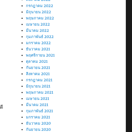
กรกฎาคม 2022
มิถุนายน 2022
พฤษภาคม 2022
เมษายน 2022
มีนาคม 2022
กุมภาพันธ์ 2022
มกราคม 2022
ธันวาคม 2021
พฤศจิกายน 2021
ตุลาคม 2021
กันยายน 2021
สิงหาคม 2021
กรกฎาคม 2021
มิถุนายน 2021
พฤษภาคม 2021
เมษายน 2021
มีนาคม 2021
ดี
กุมภาพันธ์ 2021
มกราคม 2021
ธันวาคม 2020
กันยายน 2020