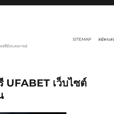
SITEMAP
สมัครเล่
ไลน์ที่มีประสบการณ์
ี UFABET เว็บไซต์
น