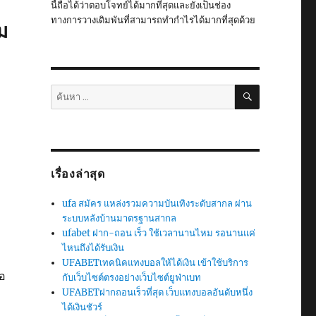
นี้ถือได้ว่าตอบโจทย์ได้มากที่สุดและยังเป็นช่อง
ทางการวางเดิมพันที่สามารถทำกำไรได้มากที่สุดด้วย
ม
ค้นหา
ค้นหา:
เรื่องล่าสุด
ufa สมัคร แหล่งรวมความบันเทิงระดับสากล ผ่าน
ระบบหลังบ้านมาตรฐานสากล
ufabet ฝาก-ถอน เร็ว ใช้เวลานานไหม รอนานแค่
ไหนถึงได้รับเงิน
UFABETเทคนิคแทงบอลให้ได้เงิน เข้าใช้บริการ
ือ
กับเว็บไซต์ตรงอย่างเว็บไซต์ยูฟ่าเบท
UFABETฝากถอนเร็วที่สุด เว็บแทงบอลอันดับหนึ่ง
ได้เงินชัวร์