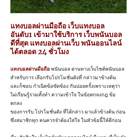
แทงบอลผ่านมือถือ เว็บแทงบอล
อันดับ1 เข้ามาใช้บริการ เว็บพนันบอล
ดีที่สุด แทงบอลผ่านเว็บ พนันออนไลน์
ได้ตลอด 24 ชั่วโมง
แทงบอลผ่านมือถือ
พนันบอล ผ่านทางเว็บไซต์พนันบอล
สำหรับการ เลือกรับโปรโมชั่นดังที่ กล่าวมาข้างต้น
และก็ชอบ กำเนิดข้อขัดข้อง กันบ่อยครั้งเพราะเหตุว่า
ไม่เรียนรู้รวมทั้งทำ ความเข้าใจ ในข้อตกลงกฎ ข้อ
ตกลง
ของการรับ โปรโมชั่นดัง ที่ได้กล่าว มาแล้วข้างต้น ก่อน
ซึ่งสมาชิกทุก คนควรจำต้องใส่ใจ ในหัวข้อนี้ให้ดีก่อน