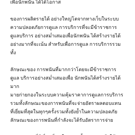
เพื่อนักพนัน ได้ได้โอกาส
ของการผลิตรายได้ อย่างใหญ่โตจากทางเว็บในระบบ
ความปลอดภัยการดูแล การบริการที่จะมีข้าราชการ
ดูแลบริการ อย่างสม่ำเสมอเพื่อนักพนัน ได้สร้างรายได้
อย่างมากที่จะเน้น สำหรับเพื่อการดูแล การบริการรวม
ทั้ง
ลักษณะของ การพนันที่มากกว่าโดยจะมีข้าราชการ
ดูแล บริการอย่างสม่ำเสมอเพื่อ นักพนันได้สร้างรายได้
มาก
มายก่ายกองในระบบความคุ้มราคาการดูแลการบริการ
รวมทั้งลักษณะของการพนันที่จะจ่ายอัตราผลตอบแทน
ที่เยี่ยมที่สุดในทุกๆครั้งรวมทั้งยังย้ำในความปลอดภัย
ลักษณะของการพนันที่กำลังจะได้รับอัตราการจ่าย