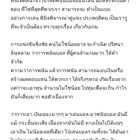
ที่จะตัดสินใจ เว็บไซต์พนันบอลออนไลน์ นี่แหละที่เป็นคำ
ตอบ ที่ใช่ที่สุดที่พวกเรา สามารถจะ ทำเป็นแบบ
อย่างการเล่น พินิจพิจารณาคู่แข่ง ประพฤติตน เป็นเรารู
ที่จะจำเป็นต้อง ทราบทุกเรื่อง เกี่ยวกับเกม
การแข่งขันชิงชัย คนไม่ใช่น้อยอาจ จะกำเนิด ปริศนา
ล้นหลาม ว่าการพนันบอล ที่ผู้คนจำนวนมาก ให้คำ
จำกัด
ความว่าการพนัน แล้วการพนัน สามารถมอบเงินหรือ
สร้างผลตอบแทน ให้พวกเรา ได้จริงๆหรอ เกิดเรื่องยาก
แต่ว่าจะเอาทุน จำนวนไม่ใช่น้อย ไปทุ่มเพื่อจะกิน กำไร
มันก็เสี่ยงมาก พอตัวเนื่องจาก
ว่าการเอา เงินเยอะมากๆ มาเล่นบอล มาพนันบอล มันมี
แม้ กระนั้นจะเสีย เนื่องจากมันไม่มี ทางเป็นไปได้แน่ๆ
เอาเงิน ไม่น้อยเลยทีเดียว ไปเล่นบอลรวมทั้งจะ ได้มันมา