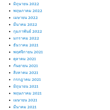
มิถุนายน 2022
พฤษภาคม 2022
เมษายน 2022
มีนาคม 2022
กุมภาพันธ์ 2022
มกราคม 2022
ธันวาคม 2021
พฤศจิกายน 2021
ตุลาคม 2021
กันยายน 2021
สิงหาคม 2021
กรกฎาคม 2021
มิถุนายน 2021
พฤษภาคม 2021
เมษายน 2021
มีนาคม 2021