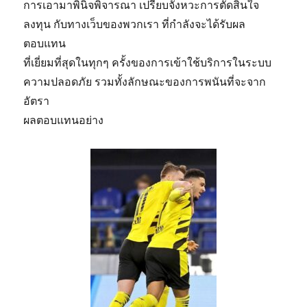
การเอามาพินิจพิจารณา เปรียบจังหวะการตัดสินใจ
ลงทุน กับทางเว็บของพวกเรา ที่กำลังจะได้รับผล
ตอบแทน
ที่เยี่ยมที่สุดในทุกๆ ครั้งของการเข้าใช้บริการในระบบ
ความปลอดภัย รวมทั้งลักษณะของการพนันที่จะจาก
อัตรา
ผลตอบแทนอย่าง