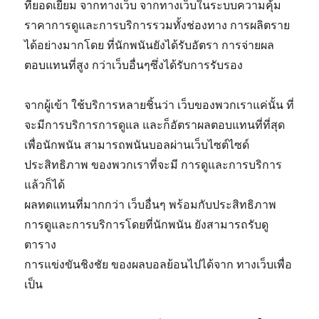
ที่ยอดเยี่ยม จากทางเว็บ จากทางเว็บในระบบความคุ้ม
ราคาการดูและการบริการรวมทั้งช่องทาง การผลิตราย
ได้อย่างมากโดย ที่นักพนันยังได้รับอัตรา การจ่ายผล
ตอบแทนที่สูง กว่าเว็บอื่นๆซึ่งได้รับการรับรอง
จากผู้เข้า ใช้บริการหลายชิ้นว่า เว็บของพวกเราแค่นั้น ที่
จะมีการบริการการดูแล และก็อัตราผลตอบแทนที่ที่สุด
เพื่อนักพนัน สามารถพนันบอลผ่านเว็บไซต์ไซด์
ประสิทธิภาพ ของพวกเราที่จะมี การดูและการบริการ
แล้วก็ได้
ผลทดแทนที่มากกว่า เว็บอื่นๆ พร้อมกับประสิทธิภาพ
การดูและการบริการโดยที่นักพนัน ยังสามารถรับดู
ตาราง
การแข่งขันชิงชัย ของผลบอลย้อนไปได้จาก ทางเว็บเพื่อ
เป็น