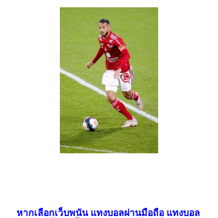
หากเลือกเว็บพนัน แทงบอลผ่านมือถือ แทงบอล