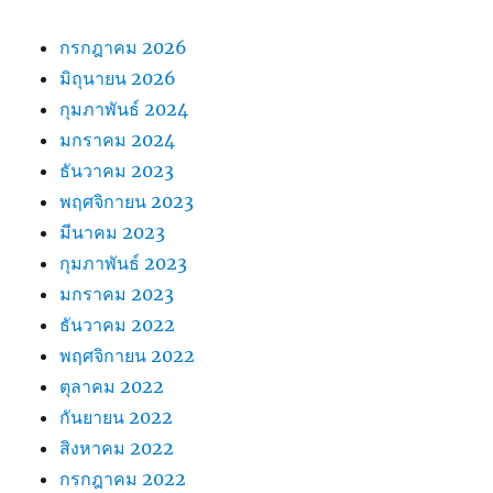
กรกฎาคม 2026
มิถุนายน 2026
กุมภาพันธ์ 2024
มกราคม 2024
ธันวาคม 2023
พฤศจิกายน 2023
มีนาคม 2023
กุมภาพันธ์ 2023
มกราคม 2023
ธันวาคม 2022
พฤศจิกายน 2022
ตุลาคม 2022
กันยายน 2022
สิงหาคม 2022
กรกฎาคม 2022