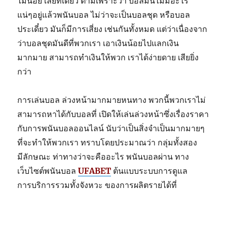
ไม่น้อย เลยทีเดียว ตามเพราะว่า บอลมันไม่มีอะไร
แน่ๆอยู่แล้วพนันบอล ไม่ว่าจะเป็นบอลชุด หรือบอล
ประเดี๋ยว มันก็มีการเสี่ยง เช่นกันทั้งหมด แต่ว่าเนื่องจาก
ว่าบอลชุดมันดีที่พวกเรา เอาเงินน้อยไปแลกเงิน
มากมาย สามารถทำเงินให้พวก เราได้ง่ายดาย เสียยิ่ง
กว่า
การเล่นบอล ล่วงหน้ามากมายหนทาง พวกนี้พวกเราไม่
สามารถหาได้กับบอลที่ เปิดให้เล่นล่วงหน้าซึ่งเรื่องราคา
กับการพนันบอลออนไลน์ นับว่าเป็นสิ่งจำเป็นมากมายๆ
ที่จะทำให้พวกเรา ทราบโดยประมาณว่า กลุ่มทั้งสอง
มีลักษณะ ท่าทางว่าจะคืออะไร พนันบอลผ่าน ทาง
เว็บไซต์พนันบอล
UFABET
ต้นแบบระบบการดูแล
การบริการรวมทั้งจังหวะ ของการผลิตรายได้ที่