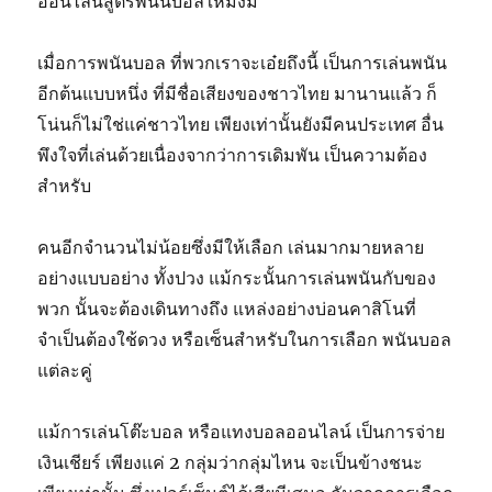
ออนไลน์สูตรพนันบอลให้มั่งมี
เมื่อการพนันบอล ที่พวกเราจะเอ๋ยถึงนี้ เป็นการเล่นพนัน
อีกต้นแบบหนึ่ง ที่มีชื่อเสียงของชาวไทย มานานแล้ว ก็
โน่นก็ไม่ใช่แค่ชาวไทย เพียงเท่านั้นยังมีคนประเทศ อื่น
พึงใจที่เล่นด้วยเนื่องจากว่าการเดิมพัน เป็นความต้อง
สำหรับ
คนอีกจำนวนไม่น้อยซึ่งมีให้เลือก เล่นมากมายหลาย
อย่างแบบอย่าง ทั้งปวง แม้กระนั้นการเล่นพนันกับของ
พวก นั้นจะต้องเดินทางถึง แหล่งอย่างบ่อนคาสิโนที่
จำเป็นต้องใช้ดวง หรือเซ็นสำหรับในการเลือก พนันบอล
แต่ละคู่
แม้การเล่นโต๊ะบอล หรือแทงบอลออนไลน์ เป็นการจ่าย
เงินเชียร์ เพียงแค่ 2 กลุ่มว่ากลุ่มไหน จะเป็นข้างชนะ