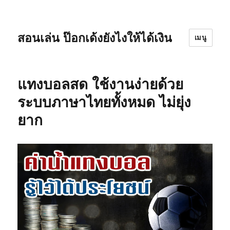
สอนเล่น ป๊อกเด้งยังไงให้ได้เงิน
เมนู
แทงบอลสด ใช้งานง่ายด้วย
ระบบภาษาไทยทั้งหมด ไม่ยุ่ง
ยาก