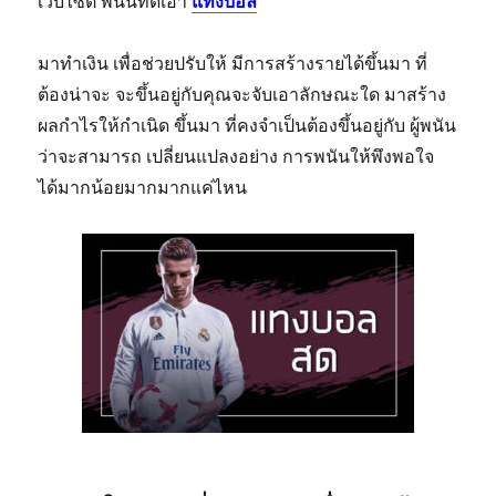
เว็บไซต์ พนันที่ดีเอา
แทงบอล
มาทำเงิน เพื่อช่วยปรับให้ มีการสร้างรายได้ขึ้นมา ที่
ต้องน่าจะ จะขึ้นอยู่กับคุณจะจับเอาลักษณะใด มาสร้าง
ผลกำไรให้กำเนิด ขึ้นมา ที่คงจำเป็นต้องขึ้นอยู่กับ ผู้พนัน
ว่าจะสามารถ เปลี่ยนแปลงอย่าง การพนันให้พึงพอใจ
ได้มากน้อยมากมากแค่ไหน