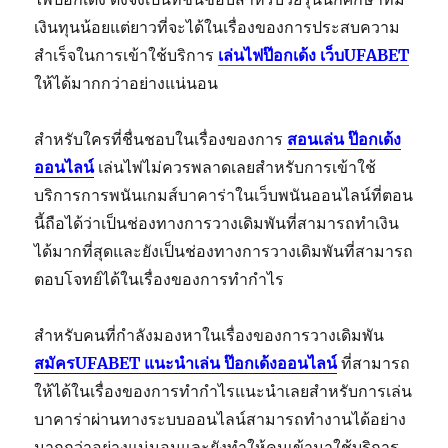
เงินทุนน้อยแต่ยาวที่จะได้ในเรื่องของการประสบความ
สำเร็จในการเข้าใช้บริการ
เล่นไฟป๊อกเด้ง เว็บUFABET
ให้ได้มากกว่าอย่างแน่นอน
สำหรับใครที่ชื่นชอบในเรื่องของการ
สอนเล่น ป๊อกเด้ง
ออนไลน์
เล่นไพ่ไม่ควรพลาดเลยสำหรับการเข้าใช้
บริการการพนันเกมส์บาคาร่าในเว็บพนันออนไลน์ที่ตอน
นี้ถือได้ว่าเป็นช่องทางการวางเดิมพันที่สามารถทำเงิน
ได้มากที่สุดและยังเป็นช่องทางการวางเดิมพันที่สามารถ
ตอบโจทย์ได้ในเรื่องของการทำกำไร
สำหรับคนที่กำลังมองหาในเรื่องของการวางเดิมพัน
สมัครUFABET แนะนำเล่น ป๊อกเด้งออนไลน์
ที่สามารถ
ให้ได้ในเรื่องของการทำกำไรแนะนำเลยสำหรับการเล่น
บาคาร่าผ่านทางระบบออนไลน์สามารถทำงานได้อย่าง
มากกว่าอย่างแน่นอนและยังทำให้คนเข้ามาใช้บริการ