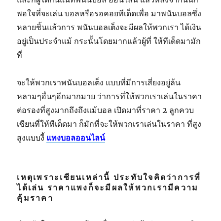
พอใจที่จะเล่น บอลหรือรอคอยทีเด็ดเพื่อ มาพนันบอลซึ่ง
หลายชิ้นแล้วการ พนันบอลเต็งจะมีผลให้พวกเรา ได้เงิน
อยู่เป็นประจำแม้ กระนั้นโดยมากแล้วผู้ที่ ให้ทีเด็ดมามัก
ที่
จะให้พวกเราพนันบอลเต็ง แบบที่มีการเสี่ยงอยู่ล้น
หลามๆอื่นๆอีกมากมาย ว่าการที่ให้พวกเราเล่นในราคา
ต่อรองที่สูงมากถึงถึงแม้บอล เปิดมาที่ราคา 2 ลูกควบ
เซียนที่ให้ทีเด็ดมา ก็มักที่จะให้พวกเราเล่นในราคา ที่สูง
สูงแบบงี้
แทงบอลออนไลน์
เหตุเพราะเซียนเหล่านี้ ประทับใจคิดว่าการที่
ได้เล่น ราคาแพงก็จะมีผลให้พวกเรามีความ
คุ้มราคา