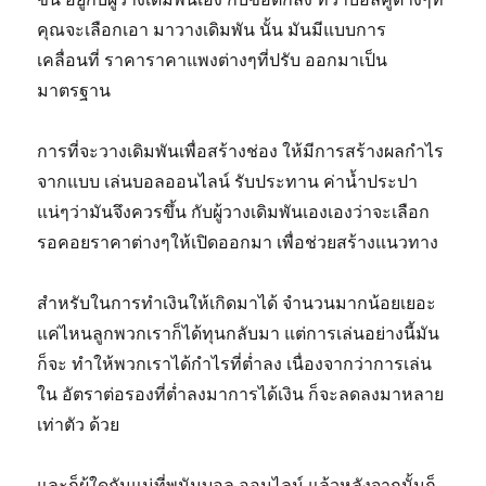
คุณจะเลือกเอา มาวางเดิมพัน นั้น มันมีแบบการ
เคลื่อนที่ ราคาราคาแพงต่างๆที่ปรับ ออกมาเป็น
มาตรฐาน
การที่จะวางเดิมพันเพื่อสร้างช่อง ให้มีการสร้างผลกำไร
จากแบบ เล่นบอลออนไลน์ รับประทาน ค่าน้ำประปา
แน่ๆว่ามันจึงควรขึ้น กับผู้วางเดิมพันเองเองว่าจะเลือก
รอคอยราคาต่างๆให้เปิดออกมา เพื่อช่วยสร้างแนวทาง
สำหรับในการทำเงินให้เกิดมาได้ จำนวนมากน้อยเยอะ
แค่ไหนลูกพวกเราก็ได้ทุนกลับมา แต่การเล่นอย่างนี้มัน
ก็จะ ทำให้พวกเราได้กำไรที่ต่ำลง เนื่องจากว่าการเล่น
ใน อัตราต่อรองที่ต่ำลงมาการได้เงิน ก็จะลดลงมาหลาย
เท่าตัว ด้วย
และก็ผู้ใดกันแน่ที่พนันบอล ออนไลน์ แล้วหลังจากนั้นก็