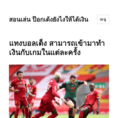
สอนเล่น ป๊อกเด้งยังไงให้ได้เงิน
เมนู
แทงบอลเต็ง สามารถเข้ามาทำ
เงินกับเกมในแต่ละครั้ง