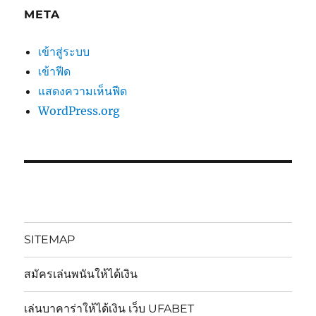
META
เข้าสู่ระบบ
เข้าฟีด
แสดงความเห็นฟีด
WordPress.org
SITEMAP
สมัครเล่นพนันให้ได้เงิน
เล่นบาคาร่าให้ได้เงิน เว็บ UFABET