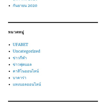
กันยายน 2020
หมวดหมู่
UFABET
Uncategorized
ข่าวกีฬา
ข่าวฟุตบอล
คาสิโนออนไลน์
บาคาร่า
แทงบอลออนไลน์