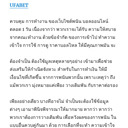
UFABET
ควบคุม การทำงาน ของเว็บไซต์พนัน บอลออนไลน์
ตลอด 1 วัน เนื่องจากว่า พวกเราจะได้รับ ความให้สบาย
จากคณะทำงาน ด้วยข้อจำกัด ของการเข้าไป ทำความ
เข้าใจ การใช้ การดู ราคาบอลไหล ให้มีคุณภาพมัน จะ
ต้องจำเป็น ต้องใช้มูลเหตุหลายๆอย่าง เข้ามาเพื่อช่วย
ส่งเสริมให้กำเนิดจังหวะ สำหรับในการทำเงิน ให้มี
เงื่อนไขที่เกิดขึ้น จากการพนันพวกนั้น เพราะเหตุว่า ถึง
แม้พวกเรา มุ่งหมายแค่เพียง วางเดิมพัน กับราคาต่อรอง
เพียงอย่างเดียว บางทีอาจไม่ จำเป็นจะต้องใช้ข้อมูล
ต่างๆ เอามาพินิจพิจารณาให้มากมาย หากว่า หากว่า
พวกเราต้องการวางเดิมพัน เพื่อหวังผลของการพนัน ใน
แบบอื่นควบคู่กันมา ด้วย การเลือกที่จะทำ ความเข้าใจ