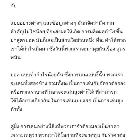
กับ
แบบอย่างต่างๆ และข้อมูลต่างๆ มันก็จัดว่ามีความ
สำคัญไม่ใช่น้อย ที่จะส่งผลให้เกิด การผลิตผลกำไรขึ้น
มาสูตรบอล มันก็เลยเป็นส่วนใดส่วนหนึ่ง ที่จะทำให้พวก
เราได้กำไรเกิดมา ซึ่งวันนี้พวกเราจะมาคุยกันเรื่อง สูตร
พนัน
บอล แบบทำกำไรน้อยกัน ซึ่งการเล่นแบบงี้นั้น พวกเรา
จะเล่นทั้งสองข้าง รวมทั้งจะเป็นการเล่นกับอัตราต่อรอง
หรือพวกเราบางที ก็อาจจะเล่นสูงต่ำก็ได้ ที่สามารถ
ใช้ได้อย่างเดียวกัน ในการเล่นแบบแรก เป็นการเล่นสูง
ต่ำทั้ง
คู่ฝั่ง การเล่นอย่างนี้สิ่งที่พวกเราจำต้องมองเป็นราคา
เพราะเหตุว่า พวกเราได้โอกาสที่จะขาดทุน กับราคาต่อ