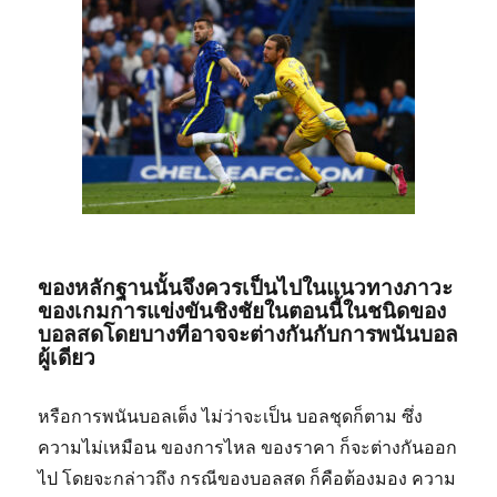
ของหลักฐานนั้นจึงควรเป็นไปในแนวทางภาวะ
ของเกมการแข่งขันชิงชัยในตอนนี้ในชนิดของ
บอลสดโดยบางทีอาจจะต่างกันกับการพนันบอล
ผู้เดียว
หรือการพนันบอลเต็ง ไม่ว่าจะเป็น บอลชุดก็ตาม ซึ่ง
ความไม่เหมือน ของการไหล ของราคา ก็จะต่างกันออก
ไป โดยจะกล่าวถึง กรณีของบอลสด ก็คือต้องมอง ความ