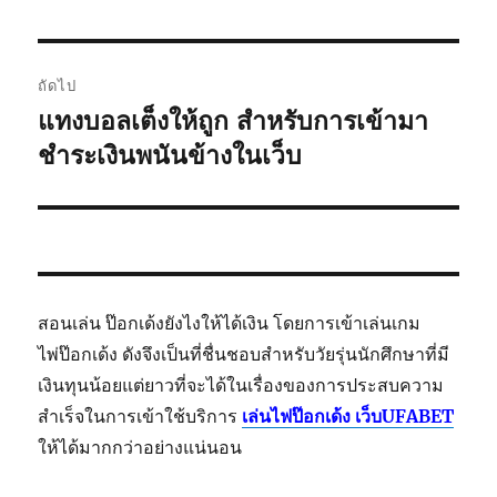
หน้า:
ถัดไป
แทงบอลเต็งให้ถูก สำหรับการเข้ามา
เรื่อง
ต่อ
ชำระเงินพนันข้างในเว็บ
ไป:
สอนเล่น ป๊อกเด้งยังไงให้ได้เงิน โดยการเข้าเล่นเกม
ไพ่ป๊อกเด้ง ดังจึงเป็นที่ชื่นชอบสำหรับวัยรุ่นนักศึกษาที่มี
เงินทุนน้อยแต่ยาวที่จะได้ในเรื่องของการประสบความ
สำเร็จในการเข้าใช้บริการ
เล่นไฟป๊อกเด้ง เว็บUFABET
ให้ได้มากกว่าอย่างแน่นอน