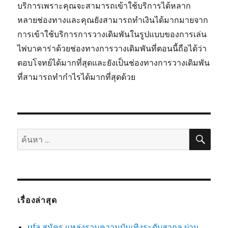
บริการเพราะคุณจะสามารถเข้าใช้บริการได้หลาก
หลายช่องทางและคุณยังสามารถทำเงินได้มากมายจาก
การเข้าใช้บริการการวางเดิมพันในรูปแบบของการเล่น
ไพ่บาคาร่าด้วยช่องทางการวางเดิมพันที่ตอนนี้ถือได้ว่า
ตอบโจทย์ได้มากที่สุดและยังเป็นช่องทางการวางเดิมพัน
ที่สามารถทำกำไรได้มากที่สุดด้วย
ค้นห
ค้นหา:
เรื่องล่าสุด
ufa สมัคร แหล่งรวมความบันเทิงระดับสากล ผ่าน