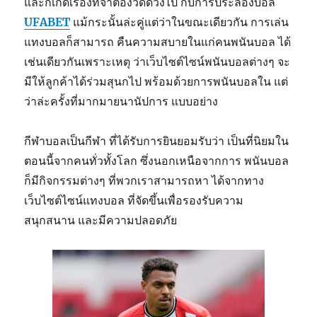
และก็เกิดเรื่องที่จำต้องวัดดวงไป กับการประลองบอล
UFABET
แม้กระนั้นล่ะคู่แต่ว่าในขณะเดียวกัน การเล่น
แทงบอลก็สามารถ คืนความสบายในแก่คนพนันบอล ได้
เช่นเดียวกันเพราะเหตุ ว่าเว็บไซต์ไซน์พนันบอลต่างๆ จะ
มีให้ลูกค้าได้ร่วมสุนกไป พร้อมด้วยการพนันบอลใน แต่
ว่าล่ะครั้งที่มากมายนานัปการ แบบอย่าง
กีฬาบอลเป็นกีฬา ที่ได้รับการยินยอมรับว่า เป็นที่นิยมใน
ตอนนี้จากคนทั่วทั้งโลก ซึ่งนอกเหนือจากการ พนันบอล
ก็มีกิจกรรมต่างๆ ที่พวกเราสามารถหา ได้จากทาง
เว็บไซต์ไซน์แทงบอล ที่จัดขึ้นเพื่อรองรับความ
สนุกสนาน และมีความปลอดภัย