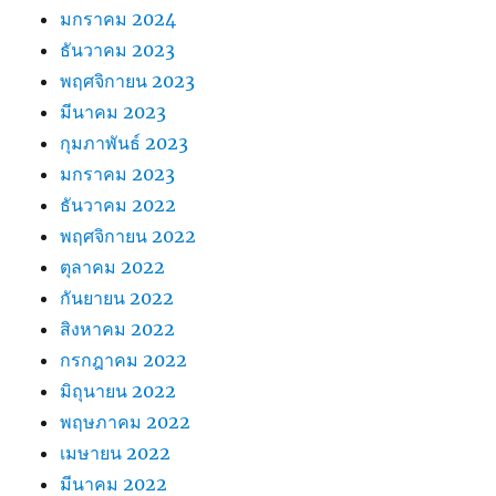
มกราคม 2024
ธันวาคม 2023
พฤศจิกายน 2023
มีนาคม 2023
กุมภาพันธ์ 2023
มกราคม 2023
ธันวาคม 2022
พฤศจิกายน 2022
ตุลาคม 2022
กันยายน 2022
สิงหาคม 2022
กรกฎาคม 2022
มิถุนายน 2022
พฤษภาคม 2022
เมษายน 2022
มีนาคม 2022