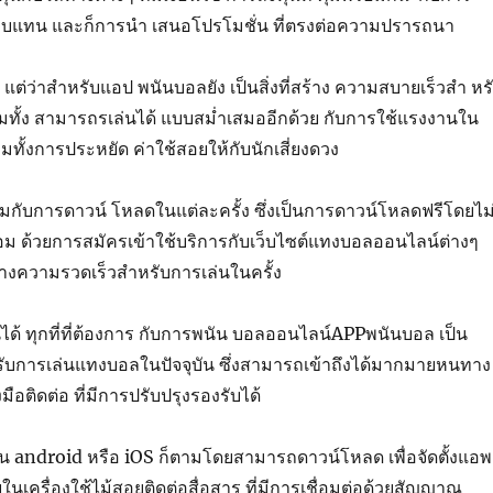
บแทน และก็การนำ เสนอโปรโมชั่น ที่ตรงต่อความปรารถนา
 แต่ว่าสำหรับแอป พนันบอลยัง เป็นสิ่งที่สร้าง ความสบายเร็วสำ หร
มทั้ง สามารถรเล่นได้ แบบสม่ำเสมออีกด้วย กับการใช้แรงงานใน
ทั้งการประหยัด ค่าใช้สอยให้กับนักเสี่ยงดวง
ี่ยมกับการดาวน์ โหลดในแต่ละครั้ง ซึ่งเป็นการดาวน์โหลดฟรีโดยไม
ร้อม ด้วยการสมัครเข้าใช้บริการกับเว็บไซต์แทงบอลออนไลน์ต่างๆ
ร้างความรวดเร็วสำหรับการเล่นในครั้ง
นได้ ทุกที่ที่ต้องการ กับการพนัน บอลออนไลน์APPพนันบอล เป็น
ับการเล่นแทงบอลในปัจจุบัน ซึ่งสามารถเข้าถึงได้มากมายหนทาง
องมือติดต่อ ที่มีการปรับปรุงรองรับได้
็น android หรือ iOS ก็ตามโดยสามารถดาวน์โหลด เพื่อจัดตั้งแอพ
นเครื่องใช้ไม้สอยติดต่อสื่อสาร ที่มีการเชื่อมต่อด้วยสัญญาณ