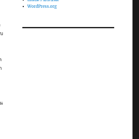
WordPress.org
า
ับ
ด
ำ
หน