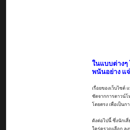
ในแบบต่างๆ 
พนันอย่าง แจ
เรื่อยของเว็บไซต์
ชัดจากการดาวน์โห
โดยตรง เพื่อเป็นก
ดังต่อไปนี้ ซึ่งนั
ใคร่ครวญเลือก ลงทุ