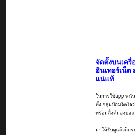
จัดตั้งบนเครื
อินเทอร์เน็ต
แน่แท้
ในการใช้app พนันบ
ทั้ง กลุ่มป้อมจิตใ
พร้อมลิ้งค์มองบอลฟ
มาให้รับดูแล้วก็ก