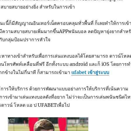
มสบายสบายอย่างยิ่ง สำหรับในการเข้า
ะนี้ก็มีสัญญาณอินเทอร์เน็ตครอบคลุมทั่วพื้นที่ ก็เลยทำให้การเข้
มีความสบายสบายเพิ่มมากขึ้นAPPพนันบอล ลดปัญหายุ่งยากสำหร
นกับกลุ่มป้อมปราการหัวใจ
จะหาทางเข้าสำหรับเพื่อการเล่นแทงบอลได้โดยสามารถ ดาวน์โหล
ทรศัพท์เคลื่อนที่ฟรี อีกทั้งระบบ android และก็ iOS โดยการท
ยากข้างในไม่กี่นาที ก็สามารถเข้ามา
ufabet เข้าสู่ระบบ
ีการให้บริการ ด้วยการพัฒนาแบบอย่างการให้บริการที่เน้นความ
ารเข้ามาเล่นแทงบอลดังที่อยาก ไม่ว่าจะเป็นการเล่นพนันชนิดไ
ารดาวน์ โหลด แอ ป UFABETเพื่อไป