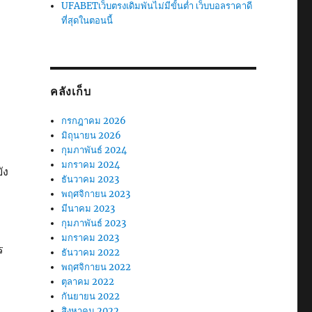
UFABETเว็บตรงเดิมพันไม่มีขั้นต่ำ เว็บบอลราคาดี
ที่สุดในตอนนี้
คลังเก็บ
กรกฎาคม 2026
มิถุนายน 2026
กุมภาพันธ์ 2024
ง
มกราคม 2024
ัง
ธันวาคม 2023
พฤศจิกายน 2023
มีนาคม 2023
กุมภาพันธ์ 2023
มกราคม 2023
ร
ธันวาคม 2022
พฤศจิกายน 2022
ตุลาคม 2022
กันยายน 2022
สิงหาคม 2022