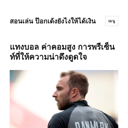
สอนเล่น ป๊อกเด้งยังไงให้ได้เงิน
เมนู
แทงบอล ค่าคอมสูง การพรีเซ็น
ท์ที่ให้ความน่าดึงดูดใจ