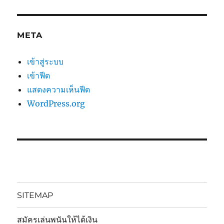
META
เข้าสู่ระบบ
เข้าฟีด
แสดงความเห็นฟีด
WordPress.org
SITEMAP
สมัครเล่นพนันให้ได้เงิน