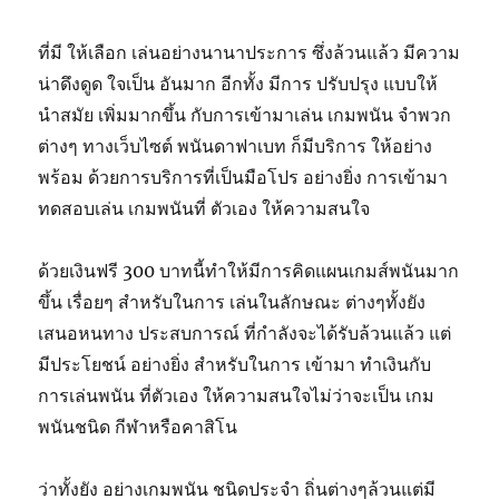
ที่มี ให้เลือก เล่นอย่างนานาประการ ซึ่งล้วนแล้ว มีความ
น่าดึงดูด ใจเป็น อันมาก อีกทั้ง มีการ ปรับปรุง แบบให้
นำสมัย เพิ่มมากขึ้น กับการเข้ามาเล่น เกมพนัน จำพวก
ต่างๆ ทางเว็บไซต์ พนันดาฟาเบท ก็มีบริการ ให้อย่าง
พร้อม ด้วยการบริการที่เป็นมือโปร อย่างยิ่ง การเข้ามา
ทดสอบเล่น เกมพนันที่ ตัวเอง ให้ความสนใจ
ด้วยเงินฟรี 300 บาทนี้ทำให้มีการคิดแผนเกมส์พนันมาก
ขึ้น เรื่อยๆ สำหรับในการ เล่นในลักษณะ ต่างๆทั้งยัง
เสนอหนทาง ประสบการณ์ ที่กำลังจะได้รับล้วนแล้ว แต่
มีประโยชน์ อย่างยิ่ง สำหรับในการ เข้ามา ทำเงินกับ
การเล่นพนัน ที่ตัวเอง ให้ความสนใจไม่ว่าจะเป็น เกม
พนันชนิด กีฬาหรือคาสิโน
ว่าทั้งยัง อย่างเกมพนัน ชนิดประจำ ถิ่นต่างๆล้วนแต่มี