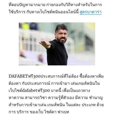
ที่ตอบปัญหามากมาย ก่ายกองกับวิถีทางสำหรับในการ
ใช้บริการ กับทางเว็บไซต์พนันออนไลน์นี้
สูตรบาคาร่า
DAFABETฟรี300ประสบการณ์ที่ไม่ต้อง ซื้อต้องหาเพิ่ม
ต้องหา กับประสบการณ์ การเข้ามา เล่นเกมส์พนันใน
เว็บไซต์dafabetฟรี300 บาทนี้ เพื่อเป็นแถวทาง
หาความ สามารถวิชา ความรู้ที่ตัวเอง มีความ ชำนาญ
สำหรับการเข้ามาเล่น เกมส์พนัน ในแต่ละ ประเภท ด้วย
การ บริการ ของเว็บ ไซต์ดา ฟาเบท