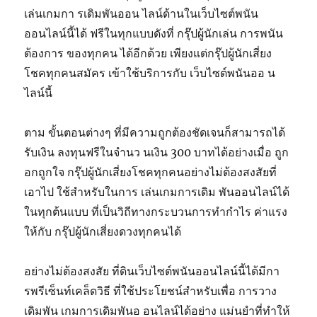
เล่นเกมกา รเดิมพันออน ไลน์ด้านในเว็บไซต์พนัน
ออนไลน์นี้ได้ ฟรีในทุกแบบดังที่ กรุ๊ปผู้นักเล่น การพนัน
ต้องการ ของทุกคน ได้อีกด้วย เพียงแต่กรุ๊ปผู้นักเสี่ยง
โชคทุกคนสมัคร เข้าใช้บริการกับ เว็บไซต์พนันออ น
ไลน์นี้
ตาม ขั้นตอนต่างๆ ที่มีความถูกต้องชัดเจนก็สามารถได้
รับเงิน ลงทุนฟรีในจำนว นเงิน 300 บาทได้อย่างเมื่อ ถูก
อกถูกใจ กรุ๊ปผู้นักเสี่ยงโชคทุกคนอย่างไม่ต้องสงสัยที่
เอาไป ใช้สำหรับในการ เล่นเกมการเดิม พันออนไลน์ได้
ในทุกต้นแบบ ที่เป็นวิถีทางกระบวนการทำกำไร ค่าแรง
ให้กับ กรุ๊ปผู้นักเสี่ยงดวงทุกคนได้
อย่างไม่ต้องสงสัย ที่ดินเว็บไซต์พนันออนไลน์นี้ได้มีกา
รพรีเซ็นท์เคล็ดวิธี ที่ใช้ประโยชน์สำหรับเพื่อ การวาง
เดิมพัน เกมการเดิมพันอ อนไลน์ได้อย่าง แม่นยำที่ทำให้