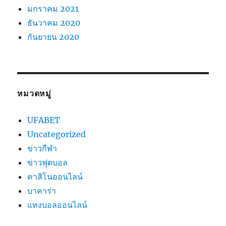
มกราคม 2021
ธันวาคม 2020
กันยายน 2020
หมวดหมู่
UFABET
Uncategorized
ข่าวกีฬา
ข่าวฟุตบอล
คาสิโนออนไลน์
บาคาร่า
แทงบอลออนไลน์