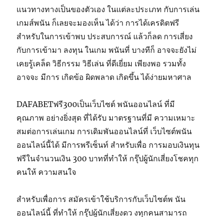
แนวทางทางเป็นของตัวเอง ในแต่ละประเภท กับการเล่น
เกมส์พนัน ก็เลยจะมองเห็น ได้ว่า การได้เครดิตฟรี
สำหรับในการเข้าพบ ประสบการณ์ แล้วก็ลด การเสี่ยง
กับการเข้ามา ลงทุน ในเกม พนันที่ บางทีก็ อาจจะยังไม่
เคยรู้เคล็ด วิธีกรรม วิธีเล่น ที่ดีเยี่ยม เพียงพอ รวมทั้ง
อาจจะ มีการ เกิดข้อ ผิดพลาด เกิดขึ้น ได้ง่ายมหาศาล
DAFABETฟรี300เป็นเว็บไซต์ พนันออนไลน์ ที่มี
คุณภาพ อย่างยิ่งสุด ที่ได้รับ มาตรฐานที่มี ความเหมาะ
สมต่อการเล่นเกม การเดิมพันออนไลน์ที่ เว็บไซต์พนัน
ออนไลน์นี้ได้ มีการพรีเซ็นท์ สำหรับเพื่อ การมอบเงินทุน
ฟรีในจำนวนเงิน 300 บาทที่ทำให้ กรุ๊ปผู้นักเสี่ยงโชคทุก
คนให้ ความสนใจ
สำหรับเพื่อการ สมัครเข้าใช้บริการกับเว็บไซต์พ นัน
ออนไลน์นี้ ที่ทำให้ กรุ๊ปผู้นักเสี่ยงดว งทุกคนสามารถ