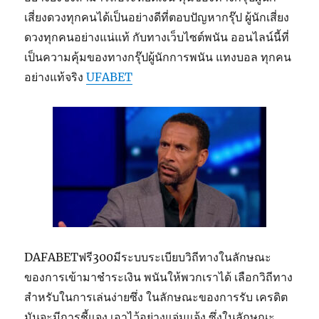
เสี่ยงดวงทุกคนได้เป็นอย่างดีที่ตอบปัญหากรุ๊ป ผู้นักเสี่ยง
ดวงทุกคนอย่างแน่แท้ กับทางเว็บไซต์พนัน ออนไลน์นี้ที่
เป็นความคุ้มของทางกรุ๊ปผู้นักการพนัน แทงบอล ทุกคน
อย่างแท้จริง
UFABET
DAFABETฟรี300มีระบบระเบียบวิถีทางในลักษณะ
ของการเข้ามาชำระเงิน พนันให้พวกเราได้ เลือกวิถีทาง
สำหรับในการเล่นง่ายซึ่ง ในลักษณะของการรับ เครดิต
มันจะมีการชี้แจง เอาไว้อย่างแจ่มแจ้ง ซึ่งในลักษณะ