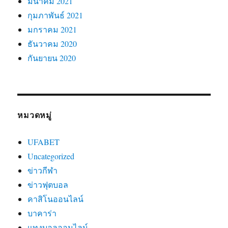
มีนาคม 2021
กุมภาพันธ์ 2021
มกราคม 2021
ธันวาคม 2020
กันยายน 2020
หมวดหมู่
UFABET
Uncategorized
ข่าวกีฬา
ข่าวฟุตบอล
คาสิโนออนไลน์
บาคาร่า
แทงบอลออนไลน์