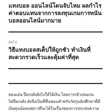
นำทาง
แทงบอล ออนไลน์โดนจับไหม ผลกำไร
เรื่อง
ก่อน
ค่าตอบแทนจากการลงทุนเกมการพนัน
เรื่อง
หน้า:
บอลออนไลน์มากมาย
ถัดไป
วิธีแทงบอลสเต็ปให้ถูกชัว ทำเงินที่
เรื่อง
ต่อ
สะดวกรวดเร็วและคุ้มค่าที่สุด
ไป:
สอนเล่น ป๊อกเด้งยังไงให้ได้เงิน โดยการเข้าเล่นเกม
ไพ่ป๊อกเด้ง ดังจึงเป็นที่ชื่นชอบสำหรับวัยรุ่นนักศึกษาที่มี
เงินทุนน้อยแต่ยาวที่จะได้ในเรื่องของการประสบความ