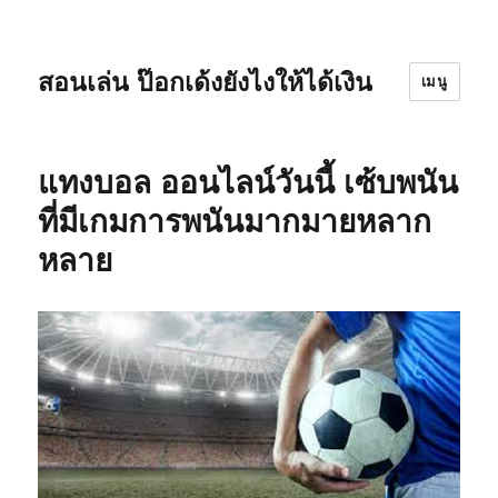
สอนเล่น ป๊อกเด้งยังไงให้ได้เงิน
เมนู
แทงบอล ออนไลน์วันนี้ เซ้บพนัน
ที่มีเกมการพนันมากมายหลาก
หลาย