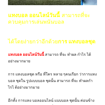
แทงบอล ออนไลน์วันนี้
สามารถที่จะ
ควบคุมการเล่นพนันบอล
การ แทงบอลชุด
ได้โดยง่ายกว่าอีกด้วย
สามารถ ที่จะ ทำผล กำไร ได้
แทงบอล ออนไลน์วันนี้
อย่างมากมาย
การ แทงบอลชุด
หรือ ที่ใคร หลาย ๆคนเรียก ว่า
การแทง
บอล ชุด
ใน รูปแบบบอล ชุดนั้น สามารถ ที่จะ ทำผลกำ
ไรไ ด้อย่างมากมาย
อีกทั้ง การแทง บอลออนไลน์ แบบบอล ชุดนั้น ค่อนข้าง