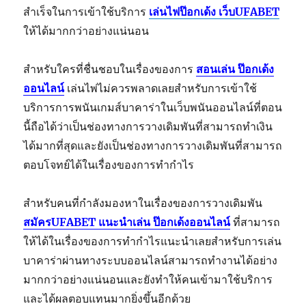
สำเร็จในการเข้าใช้บริการ
เล่นไฟป๊อกเด้ง เว็บUFABET
ให้ได้มากกว่าอย่างแน่นอน
สำหรับใครที่ชื่นชอบในเรื่องของการ
สอนเล่น ป๊อกเด้ง
เล่นไพ่ไม่ควรพลาดเลยสำหรับการเข้าใช้
ออนไลน์
บริการการพนันเกมส์บาคาร่าในเว็บพนันออนไลน์ที่ตอน
นี้ถือได้ว่าเป็นช่องทางการวางเดิมพันที่สามารถทำเงิน
ได้มากที่สุดและยังเป็นช่องทางการวางเดิมพันที่สามารถ
ตอบโจทย์ได้ในเรื่องของการทำกำไร
สำหรับคนที่กำลังมองหาในเรื่องของการวางเดิมพัน
ที่สามารถ
สมัครUFABET แนะนำเล่น ป๊อกเด้งออนไลน์
ให้ได้ในเรื่องของการทำกำไรแนะนำเลยสำหรับการเล่น
บาคาร่าผ่านทางระบบออนไลน์สามารถทำงานได้อย่าง
มากกว่าอย่างแน่นอนและยังทำให้คนเข้ามาใช้บริการ
และได้ผลตอบแทนมากยิ่งขึ้นอีกด้วย