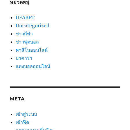
หมวดหมู่
UFABET
Uncategorized
ข่าวกีฬา
ข่าวฟุตบอล
คาสิโนออนไลน์
บาคาร่า
แทงบอลออนไลน์
META
เข้าสู่ระบบ
เข้าฟีด