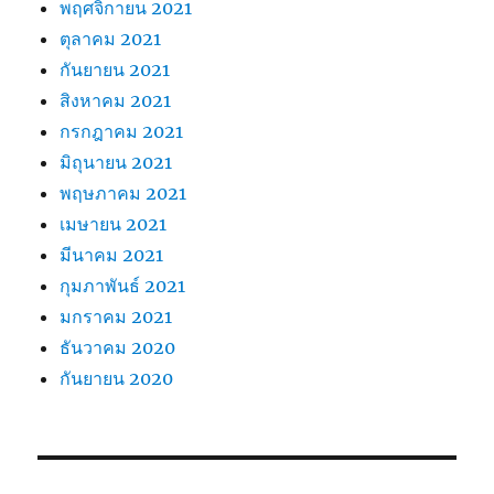
พฤศจิกายน 2021
ตุลาคม 2021
กันยายน 2021
สิงหาคม 2021
กรกฎาคม 2021
มิถุนายน 2021
พฤษภาคม 2021
เมษายน 2021
มีนาคม 2021
กุมภาพันธ์ 2021
มกราคม 2021
ธันวาคม 2020
กันยายน 2020