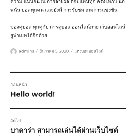
ความ แน่นอนใน การจ่ายผล ตอบแทนทุก ครั้งให้กับ นัก
พนัน บอลทุกคน และยังมี การรับชม เกมการแข่งขัน
ของคู่บอล ทุกคู่กับ การดูบอล ออนไลน์ภาย เว็บออนไลน์
ยูฟ่าเบทได้อีกด้วย
ผู้
เขียน
หมวด
admins
ธันวาคม 5, 2020
แทงบอลออนไลน์
เขียน
เมื่อ
หมู่
เมนู
ก่อนหน้า
นำทาง
Hello world!
เรื่อง
ก่อน
เรื่อง
หน้า:
ถัดไป
บาคาร่า สามารถเล่นได้ผ่านเว็บไซต์
เรื่อง