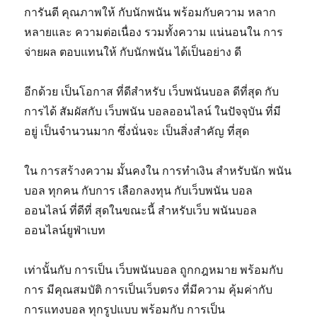
การันตี คุณภาพให้ กับนักพนัน พร้อมกับความ หลาก
หลายและ ความต่อเนื่อง รวมทั้งความ แน่นอนใน การ
จ่ายผล ตอบแทนให้ กับนักพนัน ได้เป็นอย่าง ดี
อีกด้วย
เป็นโอกาส ที่ดีสำหรับ
เว็บพนันบอล ดีที่สุด
กับ
การได้ สัมผัสกับ เว็บพนัน บอลออนไลน์ ในปัจจุบัน ที่มี
อยู่ เป็นจำนวนมาก ซึ่งนั่นจะ เป็นสิ่งสำคัญ ที่สุด
ใน การสร้างความ มั้นคงใน การทำเงิน สำหรับนัก พนัน
บอล ทุกคน กับการ เลือกลงทุน กับเว็บพนัน บอล
ออนไลน์ ที่ดีที่ สุดในขณะนี้ สำหรับเว็บ พนันบอล
ออนไลน์ยูฟ่าเบท
เท่านั้นกับ การเป็น
เว็บพนันบอล ถูกกฎหมาย
พร้อมกับ
การ มีคุณสมบัติ การเป็นเว็บตรง ที่มีความ คุ้มค่ากับ
การแทงบอล ทุกรูปแบบ พร้อมกับ การเป็น