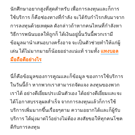
นักศึกษาอยากสูงที่สุดสำหรับ เพื่อการลงทุนและก็การ
ใช้บริการ ก็คือช่องทางที่กำลัง จะได้รับกำไรกลับมาจาก
การลงทุนด้วยเหตุผล ดังกล่าวถ้าหากคนไหนที่กำลังหา
วิธีการพนันบอลให้ถูกก็ ได้เงินอยู่นั้นวันนี้พวกเรามี
ข้อมูลมานำเสนอบางครั้งอาจ จะเป็นตัวช่วยทำให้แก่ผู้
เล่น ได้ไม่มากมายก็น้อยอย่างแน่แท้ รวมทั้ง
แทงบอล
มือถือดีอย่างไร
นี่ก็คือข้อมูลของการคูณและก็ข้อมูล ของการใช้บริการ
ในวันนี้ถ้า หากพวกเราสามารถจัดแจง ลงทุนของพวก
เราได้ อย่างดีเยี่ยมประเมินตัวเอง ได้อย่างดีเยี่ยมและจะ
ได้โอกาสบรรลุผลสำเร็จ จากการลงทุนแล้วก็การใช้
บริการเพิ่มมากขึ้นเรื่อยๆตาม ความอยากได้และก็ผู้รับ
บริการ ได้มุ่งมาดไว้อย่างไม่ต้อง สงสัยขอให้ทุกคนโชค
ดีกับการลงทุน