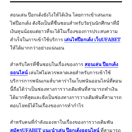
สอนเล่น ป๊อกเด้งยังไงให้ได้เงิน โดยการเข้าเล่นเกม
ไพ่ป๊อกเด้ง ดังจึงเป็นที่ชื่นชอบสำหรับวัยรุ่นนักศึกษาที่มี
เงินทุนน้อยแต่ยาวที่จะได้ในเรื่องของการประสบความ
สำเร็จในการเข้าใช้บริการ
เล่นไฟป๊อกเด้ง เว็บUFABET
ให้ได้มากกว่าอย่างแน่นอน
สำหรับใครที่ชื่นชอบในเรื่องของการ
สอนเล่น ป๊อกเด้ง
ออนไลน์
เล่นไพ่ไม่ควรพลาดเลยสำหรับการเข้าใช้
บริการการพนันเกมส์บาคาร่าในเว็บพนันออนไลน์ที่ตอน
นี้ถือได้ว่าเป็นช่องทางการวางเดิมพันที่สามารถทำเงิน
ได้มากที่สุดและยังเป็นช่องทางการวางเดิมพันที่สามารถ
ตอบโจทย์ได้ในเรื่องของการทำกำไร
สำหรับคนที่กำลังมองหาในเรื่องของการวางเดิมพัน
สมัครUFABET แนะนำเล่น ป๊อกเด้งออนไลน์
ที่สามารถ