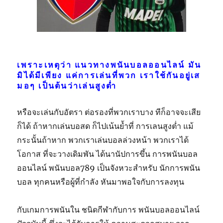
เพราะเหตุว่า แนวทางพนันบอลออนไลน์ มัน
มิได้มีเพียง แค่การเล่นที่พวก เราใช้กันอยู่เส
มอๆ เป็นต้นว่าเล่นสูงต่ำ
หรือจะเล่นกับอัตรา ต่อรองที่พวกเราบาง ทีก็อาจจะเสีย
ก็ได้ ถ้าหากเล่นบอสด ก็ไปเน้นย้ำที่ การเลนสูงต่ำ แม้
กระนั้นถ้าหาก พวกเราเล่นบอลล่วงหน้า พวกเราได้
โอกาส ที่จะวางเดิมพัน ได้นานัปการขึ้น การพนันบอล
ออนไลน์ พนันบอล789 เป็นจังหวะสำหรับ นักการพนัน
บอล ทุกคนหรือผู้ที่กำลัง หันมาพอใจกับการลงทุน
กับเกมการพนันใน ชนิดกีฬากับการ พนันบอลออนไลน์