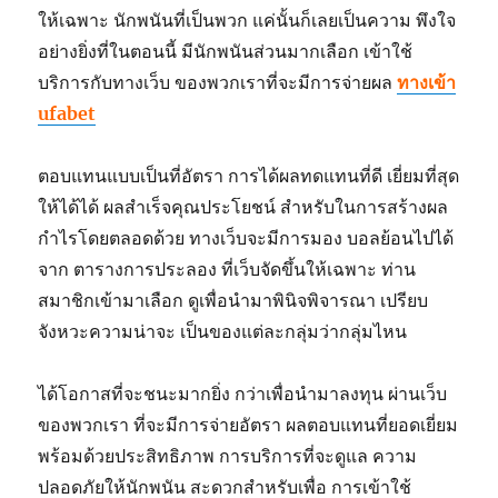
ให้เฉพาะ นักพนันที่เป็นพวก แค่นั้นก็เลยเป็นความ พึงใจ
อย่างยิ่งที่ในตอนนี้ มีนักพนันส่วนมากเลือก เข้าใช้
บริการกับทางเว็บ ของพวกเราที่จะมีการจ่ายผล
ทางเข้า
ufabet
ตอบแทนแบบเป็นที่อัตรา การได้ผลทดแทนที่ดี เยี่ยมที่สุด
ให้ได้ได้ ผลสำเร็จคุณประโยชน์ สำหรับในการสร้างผล
กำไรโดยตลอดด้วย ทางเว็บจะมีการมอง บอลย้อนไปได้
จาก ตารางการประลอง ที่เว็บจัดขึ้นให้เฉพาะ ท่าน
สมาชิกเข้ามาเลือก ดูเพื่อนำมาพินิจพิจารณา เปรียบ
จังหวะความน่าจะ เป็นของแต่ละกลุ่มว่ากลุ่มไหน
ได้โอกาสที่จะชนะมากยิ่ง กว่าเพื่อนำมาลงทุน ผ่านเว็บ
ของพวกเรา ที่จะมีการจ่ายอัตรา ผลตอบแทนที่ยอดเยี่ยม
พร้อมด้วยประสิทธิภาพ การบริการที่จะดูแล ความ
ปลอดภัยให้นักพนัน สะดวกสำหรับเพื่อ การเข้าใช้