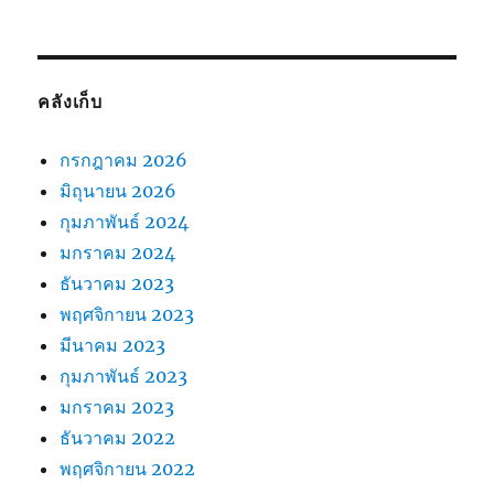
คลังเก็บ
กรกฎาคม 2026
มิถุนายน 2026
กุมภาพันธ์ 2024
มกราคม 2024
ธันวาคม 2023
พฤศจิกายน 2023
มีนาคม 2023
กุมภาพันธ์ 2023
มกราคม 2023
ธันวาคม 2022
พฤศจิกายน 2022