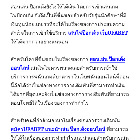
สอนเล่น ป๊อกเด้งยังไงให้ได้เงิน โดยการเข้าเล่นเกม
ไพ่ป๊อกเด้ง ดังจึงเป็นที่ชื่นชอบสำหรับวัยรุ่นนักศึกษาที่มี
เงินทุนน้อยแต่ยาวที่จะได้ในเรื่องของการประสบความ
สำเร็จในการเข้าใช้บริการ
เล่นไฟป๊อกเด้ง เว็บUFABET
ให้ได้มากกว่าอย่างแน่นอน
สำหรับใครที่ชื่นชอบในเรื่องของการ
สอนเล่น ป๊อกเด้ง
ออนไลน์
เล่นไพ่ไม่ควรพลาดเลยสำหรับการเข้าใช้
บริการการพนันเกมส์บาคาร่าในเว็บพนันออนไลน์ที่ตอน
นี้ถือได้ว่าเป็นช่องทางการวางเดิมพันที่สามารถทำเงิน
ได้มากที่สุดและยังเป็นช่องทางการวางเดิมพันที่สามารถ
ตอบโจทย์ได้ในเรื่องของการทำกำไร
สำหรับคนที่กำลังมองหาในเรื่องของการวางเดิมพัน
สมัครUFABET แนะนำเล่น ป๊อกเด้งออนไลน์
ที่สามารถ
ให้ได้ในเรื่องของการทำกำไรแนะนำเลยสำหรับการเล่น