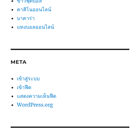
ข่าวฟุตบอล
คาสิโนออนไลน์
บาคาร่า
แทงบอลออนไลน์
META
เข้าสู่ระบบ
เข้าฟีด
แสดงความเห็นฟีด
WordPress.org