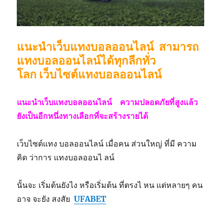
แนะนำเว็บแทงบอลออนไลน์ สามารถ
แทงบอลออนไลน์ได้ทุกลีกทั่ว
โลก เว็บไซต์แทงบอลออนไลน์
แนะนำเว็บแทงบอลออนไลน์ ความปลอดภัยที่สูงแล้ว
ยังเป็นอีกหนึ่งทางเลือกที่จะสร้างรายได้
เว็บไซต์แทง บอลออนไลน์ เมื่อคน ส่วนใหญ่ ที่มี ความ
คิด ว่าการ แทงบอลออนไ ลน์
นั้นจะ เริ่มต้นยังไง หรือเริ่มต้น ที่ตรงไ หน แต่หลายๆ คน
อาจ จะยัง สงสัย
UFABET