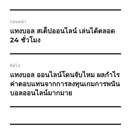
เมนู
ก่อนหน้า
นำทาง
แทงบอล สเต็ปออนไลน์ เล่นได้ตลอด
เรื่อง
ก่อน
24 ชั่วโมง
เรื่อง
หน้า:
ถัดไป
แทงบอล ออนไลน์โดนจับไหม ผลกำไร
เรื่อง
ต่อ
ค่าตอบแทนจากการลงทุนเกมการพนัน
ไป:
บอลออนไลน์มากมาย