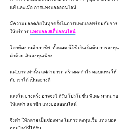
แพ้ และเมื่อ การแทงบอลออนไลน์
มีความปลอดภัยในทุกครั้งในการแทงบอลพร้อมกับการ
ให้บริการ
แทงบอล สเต็ปออนไลน์
โดยทีมงานมืออาชีพ ทั้งหมด นี้ใช้ เงินเริ่มต้น การลงทุน
ต่ำด้วย เงินลงทุนเพียง
แค่1บาทเท่านั้น แต่สามารถ สร้างผลกำไร ตอบแทน ให้
กับ เราได้ เป็นอย่างดี
และใน บางครั้ง อาจจะไ ด้รับ โปรโมชั่น พิเศษ มากมาย
ให้เหล่า สมาชิก แทงบอลออนไลน์
จึงทำ ให้กลาย เป็นช่องทาง ในการ ลงทุนเว็บ แท่ง บอล
ออนไลน์ที่ได้รับ