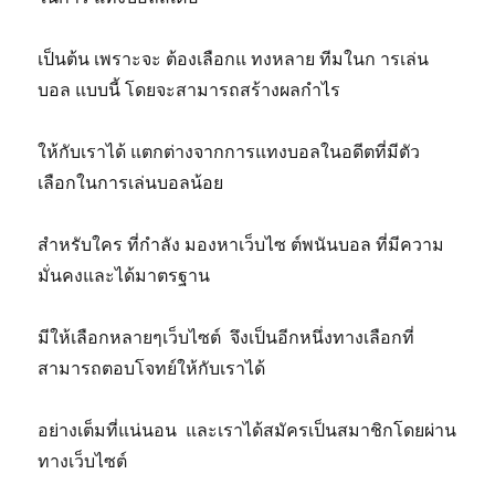
เป็นต้น เพราะจะ ต้องเลือกแ ทงหลาย ทีมในก ารเล่น
บอล แบบนี้ โดยจะสามารถสร้างผลกำไร
ให้กับเราได้ แตกต่างจากการแทงบอลในอดีตที่มีตัว
เลือกในการเล่นบอลน้อย
สำหรับใคร ที่กำลัง มองหาเว็บไซ ต์พนันบอล ที่มีความ
มั่นคงและได้มาตรฐาน
มีให้เลือกหลายๆเว็บไซต์ จึงเป็นอีกหนึ่งทางเลือกที่
สามารถตอบโจทย์ให้กับเราได้
อย่างเต็มที่แน่นอน และเราได้สมัครเป็นสมาชิกโดยผ่าน
ทางเว็บไซต์