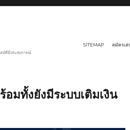
SITEMAP
สมัครเล่
ไลน์ที่มีประสบการณ์
มทั้งยังมีระบบเติมเงิน