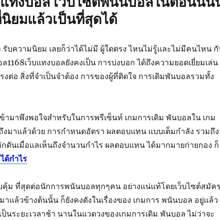
แทงบอล เว็บไซต์พนันบอลในตอนนี้นั้
่นิยมแล้วเป็นที่สุดได้
ับความนิยม เลยก็ว่าได้ไม่มี ผู้ใดตรง ไหนไม่รู้และไม่มีคนไหน ก
ล1168เว็บแทงบอลยังคงเป็น การบ่งบอก ได้ถึงความยอดเยี่ยมเล่น
งต่อ สิ่งที่จำเป็นจำต้อง การของผู้ที่ติดใจ การเดิมพันบอลรวมทั้ง
เข้ามาพึงพอใจสำหรับในการพรีเซ็นท์ เกมการเดิม พันบอลใน เกม
าวถึงมาแล้วด้วย การกำหนดอัตรา ผลตอบแทน แบบเต็มกำลัง รวมถึง
ักดันเมื่อแลเห็นถึงจำนวนกำไร ผลตอบแทน ได้มากมายก่ายกอง ก็
ได้กำไร
ุ้ม ที่สุดต่อนักการพนันบอลทุกๆคน อย่างแน่แท้โดยเว็บไซต์สมัค
มาแล้วข้างต้นนั้น ก็ยังคงดังในเรื่องของ เกมการ พนันบอล อยู่แล้ว
ันมา เป็นระยะเวลาช้า นานในแวดวงของเกมการเดิม พันบอล ไม่ว่าจะ