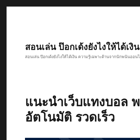
สอนเล่น ป๊อกเด้งยังไงให้ได้เงิน
สอนเล่น ป๊อกเด้งยังไงให้ได้เงิน ความรู้เฉพาะด้านจากนักพนันออน
แนะนำเว็บแทงบอล พร้อ
อัตโนมัติ รวดเร็ว