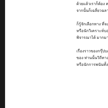
ด้วยแล้วเราก็ต้อง
จากนั้นก็เฉลี่ยวฉล
ก็รู้จักเลือกทาง ท
หรือนักวิเคราะห์บอ
พิจารณาได้ มากมา
เรื่องราวของกรุ๊ป
ของ ท่านนั้นวิถีท
หรือนักการพนันทั้ง