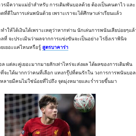
 ควรมีความแม่ยำสำหรับ การเดิมพันบอลด้วย ต้องเป็นคนตาไว และ
าดที่ดีในการเล่นพนันด้วย เพราะเราจะได้ศึกษาเล่าเรียนแล้ว
ี่จะทำให้ได้เงินได้เพราะเหตุว่าหากท่าน นักเล่นการพนันเสียบ่อยๆแล้
ลที่ จะประเมินว่าผลจากการแข่งขันจะเป็นอย่าง ไรยิ่งเราพินิจ
ยเยอะแค่ไหนหรือรู้
สูตรบาคาร่า
บอล แต่ละคู่เยอะมากมายสักเท่าไหร่จะส่งผล ได้ผลของการเดิมพัน
างที่จะได้มากกว่าคนที่เลือก แทงกรุ๊ปที่ตนรักใน วงการการพนันบอล
หลายมีคนไม่ใช่น้อยที่ไปถึง จุดมุ่งหมายและร่ำรวยขึ้นมา