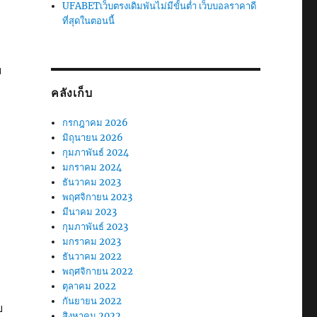
UFABETเว็บตรงเดิมพันไม่มีขั้นต่ำ เว็บบอลราคาดี
ที่สุดในตอนนี้
บ
คลังเก็บ
กรกฎาคม 2026
มิถุนายน 2026
กุมภาพันธ์ 2024
มกราคม 2024
ธันวาคม 2023
พฤศจิกายน 2023
มีนาคม 2023
กุมภาพันธ์ 2023
มกราคม 2023
ธันวาคม 2022
พฤศจิกายน 2022
ตุลาคม 2022
กันยายน 2022
บ
สิงหาคม 2022