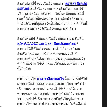
สำหรับใครที่ชื่นชอบในเรื่องของการ
สอนเล่น ป๊อกเด้ง
ออนไลน์
เล่นไพ่ไม่ควรพลาดเลยสำหรับการเข้าใช้
บริการการพนันเกมส์บาคาร่าในเว็บพนันออนไลน์ที่
ตอนนี้ถือได้ว่าเป็นช่องทางการวางเดิมพันที่สามารถ
ทำเงินได้มากที่สุดและยังเป็นช่องทางการวางเดิมพันที่
สามารถตอบโจทย์ได้ในเรื่องของการทำกำไร
สำหรับคนที่กำลังมองหาในเรื่องของการวางเดิมพัน
สมัครUFABET แนะนำเล่น ป๊อกเด้งออนไลน์
ที่
สามารถให้ได้ในเรื่องของการทำกำไรแนะนำเลย
สำหรับการเล่นบาคาร่าผ่านทางระบบออนไลน์
สามารถทำงานได้อย่างมากกว่าอย่างแน่นอนและยัง
ทำให้คนเข้ามาใช้บริการและได้ผลตอบแทนมากยิ่ง
ขึ้นอีกด้วย
การเล่นเกมไพ่
บาคาร่าคือเกมอะไร
นั้นสามารถให้ได้
มากกว่าในเรื่องของความสะดวกสบายในการเข้าใช้
บริการเพราะคุณจะสามารถเข้าใช้บริการได้หลาก
หลายช่องทางและคุณยังสามารถทำเงินได้มากมาย
จากการเข้าใช้บริการการวางเดิมพันในรูปแบบของ
การเล่นไพ่บาคาร่าด้วยช่องทางการวางเดิมพันที่ตอน