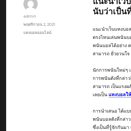
แนะนำเว็บ
นับว่าเป็นที
ผู้
admin
เขียน
เขียน
พฤศจิกายน 2, 2021
แนะนำเว็บแทงบอล ร
เมื่อ
หมวด
แทงบอลออนไลน์
ตรงไหนเล่นพนันบอ
หมู่
พนันบอลได้อย่าง ตร
สามารถ ยั่วยวนใจ
นักการพนันใหม่ๆ 
การพนันดังที่กล่
สามารถ เป็นแรงผล
เลยเป็น
แทงบอลให้
การนำเสนอ ได้แบบค
พนันบอลดังที่กล่าว
ซึ่งเป็นที่รู้จักก