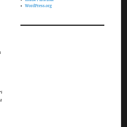
WordPress.org
ม
ำ
าร
ง