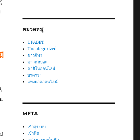
์
า
หมวดหมู่
UFABET
Uncategorized
มี
ข่าวกีฬา
ข่าวฟุตบอล
คาสิโนออนไลน์
บาคาร่า
แทงบอลออนไลน์
็
้น
META
เข้าสู่ระบบ
เข้าฟีด
ม่
แสดงความเห็นฟีด