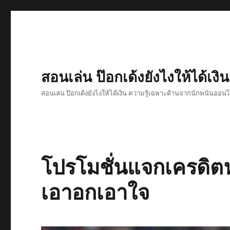
สอนเล่น ป๊อกเด้งยังไงให้ได้เงิน
สอนเล่น ป๊อกเด้งยังไงให้ได้เงิน ความรู้เฉพาะด้านจากนักพนันออน
โปรโมชั่นแจกเครดิตฟ
เอาอกเอาใจ