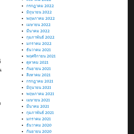
กรกฎาคม 2022
มิถุนายน 2022
พฤษภาคม 2022
เมษายน 2022
มีนาคม 2022
กุมภาพันธ์ 2022
มกราคม 2022
ธันวาคม 2021
พฤศจิกายน 2021
้
ตุลาคม 2021
กันยายน 2021
น
สิงหาคม 2021
กรกฎาคม 2021
มิถุนายน 2021
พฤษภาคม 2021
เมษายน 2021
ง
มีนาคม 2021
กุมภาพันธ์ 2021
มกราคม 2021
ธันวาคม 2020
กันยายน 2020