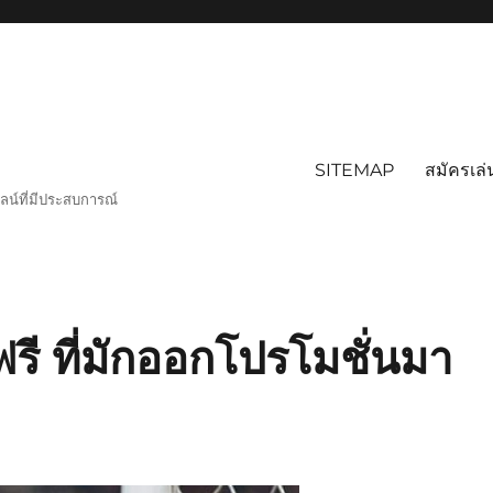
SITEMAP
สมัครเล่
ไลน์ที่มีประสบการณ์
รี ที่มักออกโปรโมชั่นมา