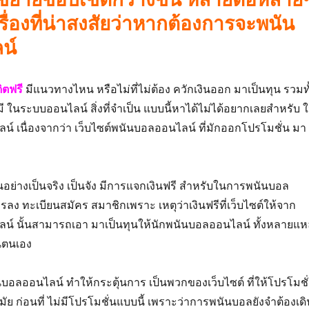
รื่องที่น่าสงสัยว่าหากต้องการจะพนัน
น์
ิตฟรี
มีแนวทางไหน หรือไม่ที่ไม่ต้อง ควักเงินออก มาเป็นทุน รวมทั
ี ในระบบออนไลน์ สิ่งที่จำเป็น แบบนี้หาได้ไม่ได้อยากเลยสำหรับ 
 เนื่องจากว่า เว็บไซต์พนันบอลออนไลน์ ที่มักออกโปรโมชั่น มา
ย่างเป็นจริง เป็นจัง มีการแจกเงินฟรี สำหรับในการพนันบอล
ลง ทะเบียนสมัคร สมาชิกเพราะ เหตุว่าเงินฟรีที่เว็บไซต์ให้จาก
์ นั้นสามารถเอา มาเป็นทุนให้นักพนันบอลออนไลน์ ทั้งหลายแหล
ินตนเอง
บอลออนไลน์ ทำให้กระตุ้นการ เป็นพวกของเว็บไซต์ ที่ให้โปรโมชั
บสมัย ก่อนที่ ไม่มีโปรโมชั่นแบบนี้ เพราะว่าการพนันบอลยังจำต้องเด