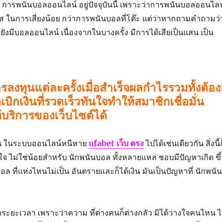
ะ การพนันบอลออนไลน์ อยู่ปัจจุบันนี้ เพราะว่าการพนันบอลออนไลน
าส ในการเสี่ยงน้อย กว่าการพนันบอลที่โต๊ะ แต่ว่าหากถามคำถามว่
จะยังมีบอลออนไลน์ เนื่องจากในบางครั้ง มีการได้เสียเป็นแสน เป็น
รลงทุนแต่ละครั้งเมื่อสำเร็จผลกำไรรวมทั้งต้อง
ิกเงินที่รวดเร็วทันใจทำให้สมาชิกเชื่อมั่น
บริการของเว็บไซต์ได้
ัน ในระบบออนไลน์หนีหาย
ufabet เว็บ ตรง
ไปได้เช่นเดียวกัน สิ่งนี้ก
ยใจ ไม่ใช่น้อยสำหรับ นักพนันบอล ทั้งหลายแหล่ ชอบมีปัญหาเกิด ขึ
อล ที่แห่งไหนไม่เป็น อันตรายและก็ได้เงิน มันเป็นปัญหาที่ นักพนัน
ง
อดระยะเวลา เพราะว่าความ ที่ต่างคนก็ต่างกลัว มิได้วางใจคนไหน ไ