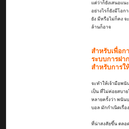
แต่ว่าก็ยังเสนอแน
อย่างไรก็ยังมีโอก
ยัง มีหรือไม่ก็คง 
ล้านก็อาจ
สำหรับเพื่อกา
ระบบการฝากเบ
สำหรับการให้
จะทำให้เจ้ามือพน
เป็น ที่ไม่ค่อยสบา
หลายครั้งว่า พนันบ
บอล มักกำเนิดเรื่อ
ที่น่าสงสัยขึ้น ตล