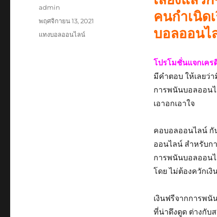
ผู้
admin
คน
กำเนิดเ
เขียน
เขียน
พฤศจิกายน 13, 2021
บอลออนไล
เมื่อ
หมวด
แทงบอลออนไลน์
หมู่
โปรโมชั่นแจกเครด
มีคำตอบ ให้เลยว่าม
การพนันบอลออนไลน์
เอาอกเอาใจ
คอบอลออนไลน์ กันอ
ออนไลน์ สำหรับการ
การพนันบอลออนไลน
โดย ไม่ต้องควักเง
เงินฟรีจากการพนัน
ที่น่าดึงดูด ต่างกั