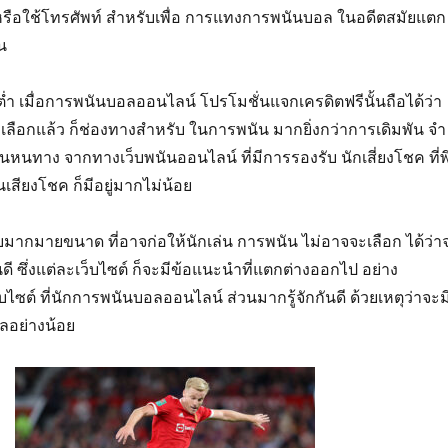
หรือใช้โทรศัพท์ สำหรับเพื่อ การแทงการพนันบอล ในอดีตสมัยแตก
ัน
ำ เมื่อการพนันบอลออนไลน์ โปรโมชั่นแจกเครดิตฟรีนั้นถือได้ว่า
ัวเลือกแล้ว ก็ช่องทางสำหรับ ในการพนัน มากยิ่งกว่าการเดิมพัน จำ
็นหนทาง จากทางเว็บพนันออนไลน์ ที่มีการรองรับ นักเสี่ยงโชค ที่พ
นเสียงโชค ก็มีอยู่มากไม่น้อย
็บมากมายขนาด ที่อาจก่อให้นักเล่น การพนัน ไม่อาจจะเลือก ได้ว่า
ดี ซึ่งแต่ละเว็บไซต์ ก็จะมีข้อแนะนำที่แตกต่างออกไป อย่าง
บไซต์ ที่นักการพนันบอลออนไลน์ ส่วนมากรู้จักกันดี ด้วยเหตุว่าจะม
ลอย่างน้อย