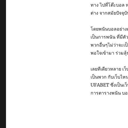
ทาง ไปที่โต๊ะบอล 
ต่าง จากสมัยปัจจุบ
โดยพนันบอลอย่างต่
เป็นการพนัน ที่มีต
พวกอื่นๆไม่ว่าจะเป
พอใจเข้ามา ร่วมลุ้
เลยทีเดียวหลาย เว
เป็นพวก กับเว็บไหน
UFABET ซึ่งเป็นเว็
การตารางพนัน บอ