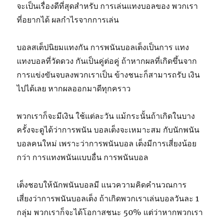
จะเป็นเรื่องดีที่สุดสำหรับ การเล่นแทงบอลของ พวกเรา
ที่อยากได้ ผลกำไรจากการเล่น
บอลสเต็ปนิยมแทงกัน การพนันบอลเต็งเป็นการ แทง
แทงบอลที่วัดดวง กันเป็นคู่ต่อคู่ ถ้าหากผลที่เกิดขึ้นจาก
การแข่งขันจบลงพวกเราเป็น ข้างชนะก็สามารถรับ เงิน
ไปได้เลย หากผลออกมาดีทุกคราว
พวกเราก็จะมีเงิน ใช้แต่ละวัน แม้กระนั้นถ้าเกิดในบาง
ครั้งจะดูได้ว่าการพนัน บอลเต็งจะเหมาะสม กับนักพนัน
บอลคนใหม่ เพราะว่าการพนันบอล เต็งมีการเสี่ยงน้อย
กว่า การแทงพนันแบบอื่น การพนันบอล
เต็งชอบให้นักพนันบอลมี แนวความคิดคำนวณการ
เสี่ยงว่าการพนันบอลเต็ง ถ้าเกิดพวกเราเล่นบอลวันละ 1
กลุ่ม พวกเราก็จะได้โอกาสชนะ 50% แต่ว่าหากพวกเรา