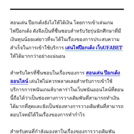
สอนเล่น ป๊อกเด้งยังไงให้ได้เงิน โดยการเข้าเล่นเกม
ไพ่ป๊อกเด้ง ดังจึงเป็นที่ชื่นชอบสำหรับวัยรุ่นนักศึกษาที่มี
เงินทุนน้อยแต่ยาวที่จะได้ในเรื่องของการประสบความ
สำเร็จในการเข้าใช้บริการ
เล่นไฟป๊อกเด้ง เว็บUFABET
ให้ได้มากกว่าอย่างแน่นอน
สำหรับใครที่ชื่นชอบในเรื่องของการ
สอนเล่น ป๊อกเด้ง
ออนไลน์
เล่นไพ่ไม่ควรพลาดเลยสำหรับการเข้าใช้
บริการการพนันเกมส์บาคาร่าในเว็บพนันออนไลน์ที่ตอน
นี้ถือได้ว่าเป็นช่องทางการวางเดิมพันที่สามารถทำเงิน
ได้มากที่สุดและยังเป็นช่องทางการวางเดิมพันที่สามารถ
ตอบโจทย์ได้ในเรื่องของการทำกำไร
สำหรับคนที่กำลังมองหาในเรื่องของการวางเดิมพัน