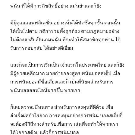
พนัน ที่ได้มีการลิขสิทธิ์อย่าง แม่นยำและก็ยัง
มีผู้ดูแลแอพพลิเคชั่น อย่างเห็นได้ชัดซึ่งทุกขั้น ตอนนั้น
ได้เป็นไปตาม กติการวมทั้งถูกต้อง ตามกฎหมายอย่าง
ไม่ต้องสงสัยเป็นเกมพนัน ที่จะทำให้สมาชิกทุกท่าน ได้
รับการตอบกลับ ได้อย่างดีเยี่ยม
และก็จะเป็นการเริ่มเป็น เจ้าแรกในประเทศไทย และก็ยัง
มีผู้ช่วยเหลือมาก มายก่ายกองสูตร พนันบอลสเต็ป เมื่อ
การพนันบอลมีชื่อเสียงและก็ เป็นที่นิยมสำหรับการ
พนันบอลออนไลน์มากขึ้น พวกเรา
ก็เลยควรจะมีหนทาง สำหรับการลงทุนที่ดีด้วย เพื่อ
สำเร็จผลกำไรจาก การลงทุนอย่างการพนัน บอลสเต็ปก็
จะต้องมีวิถีทางสำหรับเพื่อการ เล่นที่จะทำให้พวกเรา
ได้โอกาสด้วย แล้วก็การพนันบอล