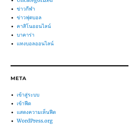
ข่าวกีฬา
ข่าวฟุตบอล
คาสิโนออนไลน์
บาคาร่า
แทงบอลออนไลน์
META
เข้าสู่ระบบ
เข้าฟีด
แสดงความเห็นฟีด
WordPress.org