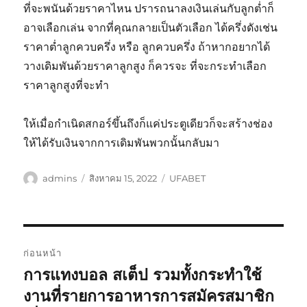
ที่จะพนันด้วยราคาไหน ปรารถนาลงเงินเล่นกับลูกต่ำก็
อาจเลือกเล่น จากที่คุณกลายเป็นตัวเลือก ได้ครึ่งดังเช่น
ราคาต่ำลูกควบครึ่ง หรือ ลูกควบครึ่ง ถ้าหากอยากได้
วางเดิมพันด้วยราคาลูกสูง ก็ควรจะ ที่จะกระทำเลือก
ราคาลูกสูงที่จะทำ
ให้เมื่อกำเนิดสกอร์ขึ้นถึงก็แค่ประตูเดียวก็จะสร้างช่อง
ให้ได้รับเงินจากการเดิมพันพวกนั้นกลับมา
ผู้
เขียน
หมวด
admins
สิงหาคม 15, 2022
UFABET
เขียน
เมื่อ
หมู่
เมนู
ก่อนหน้า
นำทาง
การแทงบอล สเต็ป รวมทั้งกระทำใช้
เรื่อง
ก่อน
งานที่รายการอาหารการสมัครสมาชิก
เรื่อง