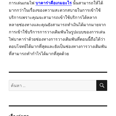
การเล่นเกมไพ่
บาคาร่าคือเกมอะไร
นั้นสามารถให้ได้
มากกว่าในเรื่องของความสะดวกสบายในการเข้าใช้
บริการเพราะคุณจะสามารถเข้าใช้บริการได้หลาก
หลายช่องทางและคุณยังสามารถทำเงินได้มากมายจาก
การเข้าใช้บริการการวางเดิมพันในรูปแบบของการเล่น
ไพ่บาคาร่าด้วยช่องทางการวางเดิมพันที่ตอนนี้ถือได้ว่า
ตอบโจทย์ได้มากที่สุดและยังเป็นช่องทางการวางเดิมพัน
ที่สามารถทำกำไรได้มากที่สุดด้วย
ค้นห
ค้นหา: