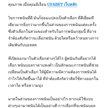
คุณภาพ เมื่อคุณมีเงื่อน
UFABET เว็บหลัก
ไขการพนันที่ดี มันก็ย่อมแปลงเป็นตัวเลือก ที่ดีเยี่ยมที
เดียวมากยิ่งกว่ามากขึ้นในส่วนของการพนันแต่ละครั้ง
ซึ่งตัวเลือกในส่วนของสำหรับในการพนันกลุ่มนี้ ที่อาจ
จำต้องสังกัดว่าจะเลือกพนัน ด้วยใดหรือคว้าหนทางการ
เดิมพันกับบอลสด
ที่เปิดออกมาในตัวเลือกต่างๆได้ไร ผู้พนันกันที่อยากได้
เลือก พนันบอลราคาแพงต่ำ เป็นลักษณะการพนันที่ช่วย
เปลี่ยนเป็นตัวเลือก ให้ผู้มีความมีความต้องการพนันได้
กำไรให้เกิดขึ้นมาได้ ที่จำต้องสังกัดว่าคิดใช้ทางออกใน
เวลาใด หรือความมุ่ง
มาดในส่วนของการพนันเป็นอย่างไร หากแม้ใช้แบบ
ต่างๆเอามาพนันได้เป็นอย่างดี การเลือกที่จะพนันบอล