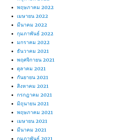
พฤษภาคม 2022
เมษายน 2022
มีนาคม 2022
กุมภาพันธ์ 2022
มกราคม 2022
ธันวาคม 2021
พฤศจิกายน 2021
ตุลาคม 2021
กันยายน 2021
สิงหาคม 2021
กรกฎาคม 2021
มิถุนายน 2021
พฤษภาคม 2021
เมษายน 2021
มีนาคม 2021
กุมภาพันธ์ 2021