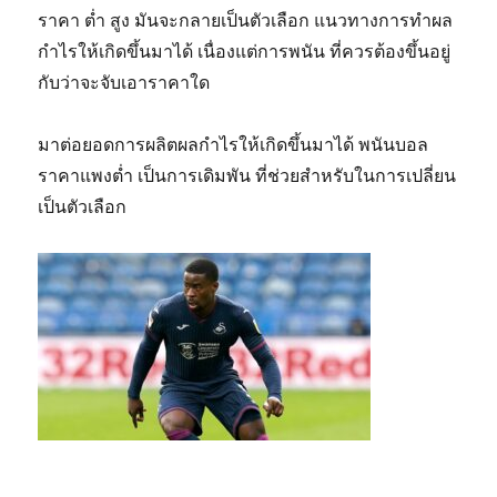
ราคา ต่ำ สูง มันจะกลายเป็นตัวเลือก แนวทางการทำผล
กำไรให้เกิดขึ้นมาได้ เนื่องแต่การพนัน ที่ควรต้องขึ้นอยู่
กับว่าจะจับเอาราคาใด
มาต่อยอดการผลิตผลกำไรให้เกิดขึ้นมาได้ พนันบอล
ราคาแพงต่ำ เป็นการเดิมพัน ที่ช่วยสำหรับในการเปลี่ยน
เป็นตัวเลือก