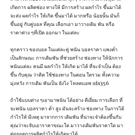
เกิดการ ผลิตช่อง ทางให้ มีการสร้าง ผลกำไร ขึ้นมาได้
จะส่ง ผลกำไร ให้เกิด ขึ้นมาได้ มากหรือ น้อยนั้น มันก็
ขึ้นอยู่ กับคู่บอล ที่คุณ เลือกเอา มาวางเดิม พัน หรือ
ราคาต่าง ๆที่เปิด ออกมา ในแต่ละ
ทุกคราว ของบอล ในแต่ละคู่ พนัน บอลราคา แพงต่ำ
เป็นลักษณะ การเดิมพัน ที่ช่วยสร้าง ช่องทาง ให้นักการ
พนันแต่ละ คนมี ผลกำไร ให้เกิด มาได้ ที่จะจำเป็น ต้อง
ขึ้น กับคุณ ว่าคิด ใช้ช่องทาง ในตอน ใดรวม ทั้งความ
มุ่งหวัง การเดิม พันเป็น ยังไง โหลดแอพ ufa356
ถ้าใช้แบบต่าง ๆเอามาพนัน ได้อย่าง ดีเยี่ยม การเลือก ที่
จะพนัน บอลราคา ต่ำ สูง มันจะสร้าง ช่องทาง ในการได้
กำไรให้ มีเหตุ มาจากการ เดิมพัน ที่น่าจะจำต้องขึ้นกับ
คุณว่าจะจับเอาราคาขณะใด มาวางเดิมพันราคาใด มา
ต่อยอดการผลิตกำไรให้เกิดมาได้