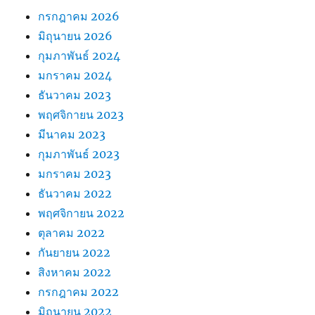
กรกฎาคม 2026
มิถุนายน 2026
กุมภาพันธ์ 2024
มกราคม 2024
ธันวาคม 2023
พฤศจิกายน 2023
มีนาคม 2023
กุมภาพันธ์ 2023
มกราคม 2023
ธันวาคม 2022
พฤศจิกายน 2022
ตุลาคม 2022
กันยายน 2022
สิงหาคม 2022
กรกฎาคม 2022
มิถุนายน 2022