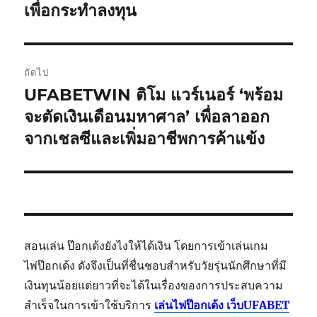
หน้า:
เพื่อกระทำลงทุน
ถัดไป
UFABETWIN ติโม แวร์เนอร์ ‘พร้อม
เรื่อง
ต่อ
จะตัดเงินเดือนมหาศาล’ เพื่อลาออก
ไป:
จากเชลซีและเพิ่มอาชีพการค้าแข้ง
สอนเล่น ป๊อกเด้งยังไงให้ได้เงิน โดยการเข้าเล่นเกม
ไพ่ป๊อกเด้ง ดังจึงเป็นที่ชื่นชอบสำหรับวัยรุ่นนักศึกษาที่มี
เงินทุนน้อยแต่ยาวที่จะได้ในเรื่องของการประสบความ
สำเร็จในการเข้าใช้บริการ
เล่นไฟป๊อกเด้ง เว็บUFABET