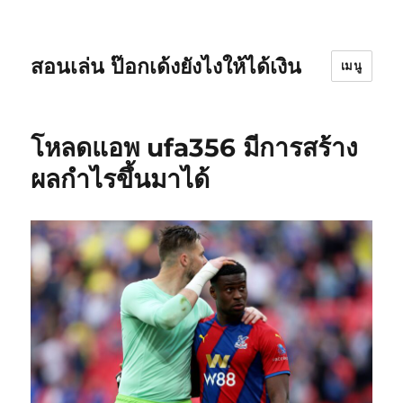
สอนเล่น ป๊อกเด้งยังไงให้ได้เงิน
เมนู
โหลดแอพ ufa356 มีการสร้าง
ผลกำไรขึ้นมาได้