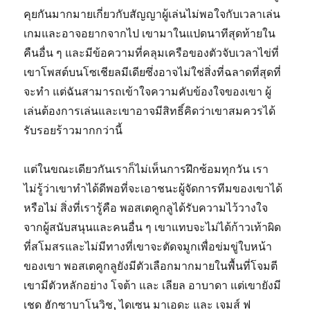
คุยกันมากมายเกี่ยวกับสัญญาผู้เล่นไม่พอใจกับเวลาเล่น
เกมและอาจอยากจากไป เขามาในแปดนาทีสุดท้ายใน
คืนอื่น ๆ และมีข้อความที่คลุมเครือของตัวจับเวลาไข่ที่
เขาโพสต์บนโซเชียลมีเดียซึ่งอาจไม่ใช่สิ่งที่ฉลาดที่สุดที่
จะทํา แต่ฉันสามารถเข้าใจความคับข้องใจของเขา ผู้
เล่นต้องการเล่นและเขาอาจมีสิทธิ์คิดว่าเขาสมควรได้
รับรอยร้าวมากกว่านี้
แต่ในขณะเดียวกันเราก็ไม่เห็นการฝึกซ้อมทุกวัน เรา
ไม่รู้ว่าเขาทําได้ดีพอที่จะเอาชนะผู้จัดการทีมของเขาได้
หรือไม่ สิ่งที่เรารู้คือ พอสเตคูกลูได้รับความไว้วางใจ
จากผู้สนับสนุนและคนอื่น ๆ เขาแทบจะไม่ได้ก้าวเท้าผิด
ที่สโมสรและไม่มีทางที่เขาจะตัดจมูกเพื่อข่มขู่ใบหน้า
ของเขา พอสเตคูกลูยังมีตัวเลือกมากมายในพื้นที่โจมตี
เขามีตัวหลักอย่าง โจต้า และ เลียล อาบาดา แต่เขายังมี
เชด ฮักซาบาโนวิช, ไดเซน มาเอดะ และ เจมส์ ฟ