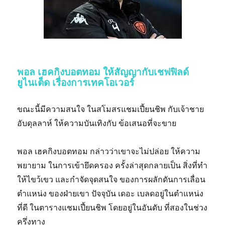
พอล เฮคกิงบอตทอม ให้สัญญากับเชฟฟิลด์
ยูไนเต็ด เรื่องการเทคโอเวอร์
ขณะนี้มีความสนใจ ในสโมสรแชมเปี้ยนชิพ กับเจ้าชาย
อับดุลลาห์ ให้ความบันเทิงกับ ข้อเสนอที่จะขาย
พอล เฮคกิงบอตทอม กล่าวว่าเขาจะไม่ปล่อย ให้ความ
พยายาม ในการเข้ายึดครอง ครั้งล่าสุดกลายเป็น สิ่งที่ทํา
ให้ไขว้เขว และกําจัดจุดสนใจ ของการผลักดันการเลื่อน
ตําแหน่ง ของฝ่ายเขา ปัจจุบัน เดอะ เบลดอยู่ในตําแหน่ง
ที่ดี ในตารางแชมเปี้ยนชิพ โดยอยู่ในอันดับ ที่สองในช่วง
ครึ่งทาง