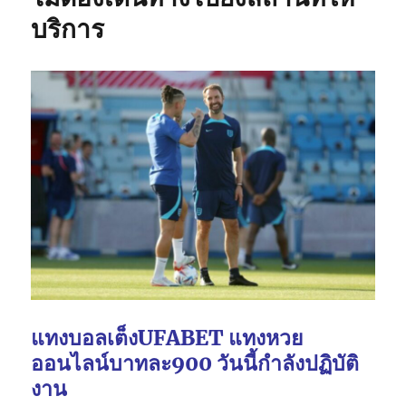
บริการ
แทงบอลเต็งUFABET แทงหวย​
ออนไลน์​บาท​ละ​900​ วันนี้กำลังปฏิบัติ
งาน