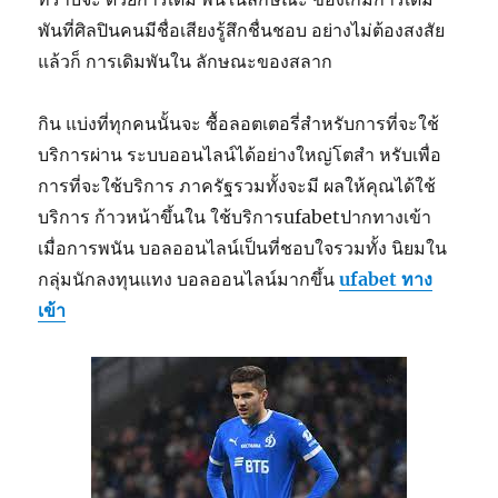
พันที่ศิลปินคนมีชื่อเสียงรู้สึกชื่นชอบ อย่างไม่ต้องสงสัย
แล้วก็ การเดิมพันใน ลักษณะของสลาก
กิน แบ่งที่ทุกคนนั้นจะ ซื้อลอตเตอรี่สำหรับการที่จะใช้
บริการผ่าน ระบบออนไลน์ได้อย่างใหญ่โตสำ หรับเพื่อ
การที่จะใช้บริการ ภาครัฐรวมทั้งจะมี ผลให้คุณได้ใช้
บริการ ก้าวหน้าขึ้นใน ใช้บริการufabetปากทางเข้า
เมื่อการพนัน บอลออนไลน์เป็นที่ชอบใจรวมทั้ง นิยมใน
กลุ่มนักลงทุนแทง บอลออนไลน์มากขึ้น
ufabet ทาง
เข้า