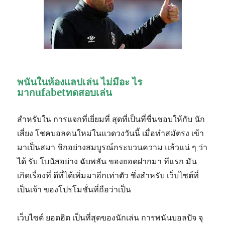
พนันในห้องแลปเล่น ไม่มีอะ ไร
มากufabetทดสอบเล่น
สำหรับใน การแจกที่เยี่ยมที่ สุดที่เป็นที่ชื่นชอบให้กับ นัก
เสี่ยง โชคบอลคนใหม่ในแวดวงวันนี้ เมื่อทำสมัตรง เข้า
มาเป็นสมา ชิกอย่างสมบูรณ์กระบวนความ แล้วแน่ ๆ ว่า
ได้ รับ โบนัสอย่าง ฉับพลัน ของยอดฝากมา ทีแรก มัน
เกิดเรื่องที่ ดีที่ได้เพิ่มมาอีกเท่าตัว ซึ่งสำหรับ เว็บไซต์ที่
เป็นเจ้า ของโปรโมชั่นที่ถือว่าเป็น
เว็บไซต์ ยอดฮิต เป็นที่สุดของนักเล่น การพนันบอลปัจ จุ