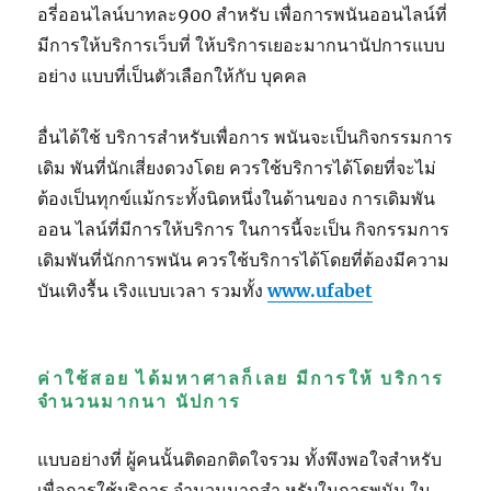
อรี่​ออนไลน์​บาท​ละ​900​ สำหรับ เพื่อการพนันออนไลน์ที่
มีการให้บริการเว็บที่ ให้บริการเยอะมากนานัปการแบบ
อย่าง แบบที่เป็นตัวเลือกให้กับ บุคคล
อื่นได้ใช้ บริการสำหรับเพื่อการ พนันจะเป็นกิจกรรมการ
เดิม พันที่นักเสี่ยงดวงโดย ควรใช้บริการได้โดยที่จะไม่
ต้องเป็นทุกข์แม้กระทั้งนิดหนึ่งในด้านของ การเดิมพัน
ออน ไลน์ที่มีการให้บริการ ในการนี้จะเป็น กิจกรรมการ
เดิมพันที่นักการพนัน ควรใช้บริการได้โดยที่ต้องมีความ
บันเทิงรื้น เริงแบบเวลา รวมทั้ง
www.ufabet
ค่าใช้สอย ได้มหาศาลก็เลย มีการให้ บริการ
จำนวนมากนา นัปการ
แบบอย่างที่ ผู้คนนั้นติดอกติดใจรวม ทั้งพึงพอใจสำหรับ
เพื่อการใช้บริการ จำนวนมากสำ หรับในการพนัน ใน