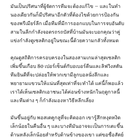
มันเป็นปริศนาที่ผู้จัดการทีมจะต้องแก้ไข – และในทํา
นองเดียวกันก็มีปริศนาอีกตัวที่ต้องไขด้วยการป้องกัน
ของพรีเมียร์ลีก เมื่อทีมที่มีการออกแบบในการจบอันดับ
สามในลีกกําลังจอดรถรถบัสที่บ้านมันจะบอกคุณว่าคู่
แข่งกําลังดูเซลติกอยู่ในขณะนี้ด้วยความกลัวทั้งหมด
คุณดูสถิติการครอบครองในสองสามเกมล่าสุดเซลติก
เพิ่มขึ้นเกือบ 80 เปอร์เซ็นต์กับอเบอร์ดีนและลิฟวิงสตัน
ทีมยินดีที่จะปล่อยให้พวกเขามีลูกบอลนั่งลึกและ
พยายามแขวนให้แน่นที่สุดเท่าที่จะทําได้ แค่นี้ก็พอแล้ว
เราได้เห็นเซลติกเอาชนะได้ค่อนข้างหนักในฤดูกาลนี้
และทีมต่าง ๆ ก็กําลังมองหาวิธีหลีกเลี่ยง
มันขึ้นอยู่กับ พอสเตคูกลูที่จะคิดออก เขารู้สึกหงุดหงิด
เล็กน้อยในคืนอื่น ๆ และบางทีมันอาจจะเป็นการเตะขึ้น
ด้านหลังเล็กน้อยสําหรับด้านข้างของเขา แต่ขอซื่อสัตย์