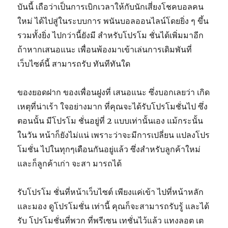
บันนี้ เถือว่าเป็นการเบิกเวลาให้กับนักเสี่ยงโชคบอลคน
ใหม่ ได้ไปสู่ในระบบการ พนันบอลออนไลน์โดยยิ่ง ๆ ขึ้น
รวมทั้งยิ่ง ไปกว่านี้ยังมี สำหรับโปรโม ชั่นได้เพิ่มมาอีก
ถ้าหากเสนอแนะ เพื่อนพ้องมาเข้าเล่นการเดิมพันที่
เว็บไซต์นี้ สามารถรับ ทันทีทันใด
ของยอดฝาก ของเพื่อนฝูงที่ เสนอแนะ ซึ่งบอกเลยว่า เกิด
เหตุที่น่าเร้า ใจอย่างมาก ที่คุณจะได้รับโปรโมชั่นไป ซึ่ง
ตอนนั้น มีโปรโม ชั่นอยู่ที่ 2 แบบเท่านั้นเอง แม้กระนั้น
ในวัน หน้าก็ยังไม่แน่ เพราะว่าจะมีการเปลี่ยน แปลงโปร
โมชั่น ไปในทุกๆเดือนกันอยู่แล้ว ซึ่งสำหรับลูกค้าใหม่
และก็ลูกค้าเก่า จะสา มารถได้
รับโปร
โม ชั่นที่หน้าเว็บไซต์ เพียงแค่เข้า ไปที่หน้าหลัก
และมอง ดูโปรโมชั่น เท่านี้ คุณก็จะสามารถรับรู้ และได้
รับ โปรโมชั่นที่พวก ที่พรีเซน เทชั่นไว้แล้ว แทง​ลอต เต