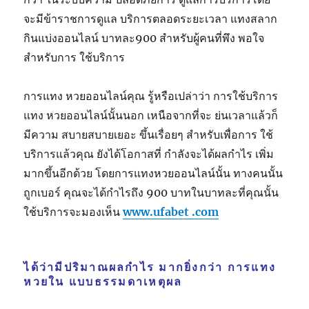
จะมีข้าราชการดูแล บริการตลอดระยะเวลา แทง​สลาก
กินแบ่ง​ออนไลน์ ​บาท​ละ​900​ สำหรับผู้คนที่พึง พอใจ
สำหรับการ ใช้บริการ
การแทง หวยออนไลน์คุณ รู้หรือเปล่าว่า การใช้บริการ
แทง หวยออนไลน์นั้นนอก เหนือจากที่จะ ย่นเวลาแล้วก็
มีความ สบายสบายเยอะ ขึ้นเรื่อยๆ สำหรับเพื่อการ ใช้
บริการแล้วคุณ ยังได้โอกาสที่ กำลังจะได้ผลกำไร เพิ่ม
มากขึ้นอีกด้วย โดยการแทงหวยออนไลน์นั้น ทางคนนั้น
ถูกเบอร์ คุณจะได้กำไรถึง 900 บาทในบาทละที่คุณนั้น
ใช้บริการจะมองเห็น
www.ufabet .com
ได้ว่ามีปริมาณผลกำไร มากยิ่งกว่า การแทง
หวยใน แบบธรรมดาเหตุผล