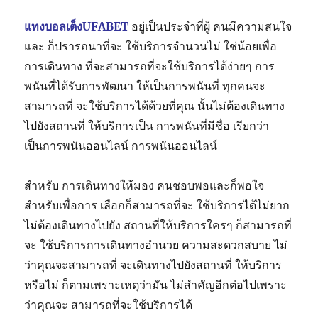
แทงบอลเต็งUFABET
อยู่เป็นประจำที่ผู้ คนมีความสนใจ
และ ก็ปรารถนาที่จะ ใช้บริการจำนวนไม่ ใช่น้อยเพื่อ
การเดินทาง ที่จะสามารถที่จะใช้บริการได้ง่ายๆ การ
พนันที่ได้รับการพัฒนา ให้เป็นการพนันที่ ทุกคนจะ
สามารถที่ จะใช้บริการได้ด้วยที่คุณ นั้นไม่ต้องเดินทาง
ไปยังสถานที่ ให้บริการเป็น การพนันที่มีชื่อ เรียกว่า
เป็นการพนันออนไลน์ การพนันออนไลน์
สำหรับ การเดินทางให้มอง คนชอบพอและก็พอใจ
สำหรับเพื่อการ เลือกก็สามารถที่จะ ใช้บริการได้ไม่ยาก
ไม่ต้องเดินทางไปยัง สถานที่ให้บริการใครๆ ก็สามารถที่
จะ ใช้บริการการเดินทางอำนวย ความสะดวกสบาย ไม่
ว่าคุณจะสามารถที่ จะเดินทางไปยังสถานที่ ให้บริการ
หรือไม่ ก็ตามเพราะเหตุว่ามัน ไม่สำคัญอีกต่อไปเพราะ
ว่าคุณจะ สามารถที่จะใช้บริการได้