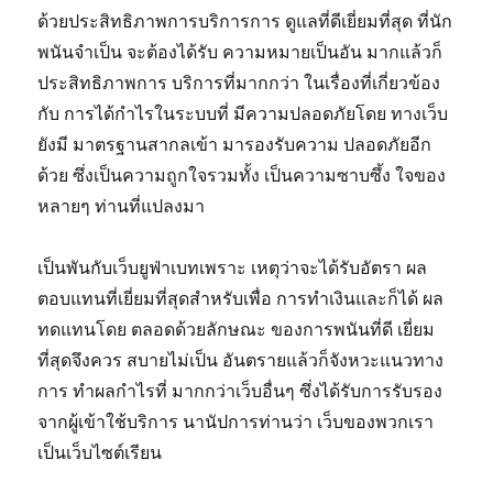
ด้วยประสิทธิภาพการบริการการ ดูแลที่ดีเยี่ยมที่สุด ที่นัก
พนันจำเป็น จะต้องได้รับ ความหมายเป็นอัน มากแล้วก็
ประสิทธิภาพการ บริการที่มากกว่า ในเรื่องที่เกี่ยวข้อง
กับ การได้กำไรในระบบที่ มีความปลอดภัยโดย ทางเว็บ
ยังมี มาตรฐานสากลเข้า มารองรับความ ปลอดภัยอีก
ด้วย ซึ่งเป็นความถูกใจรวมทั้ง เป็นความซาบซึ้ง ใจของ
หลายๆ ท่านที่แปลงมา
เป็นพันกับเว็บยูฟ่าเบทเพราะ เหตุว่าจะได้รับอัตรา ผล
ตอบแทนที่เยี่ยมที่สุดสำหรับเพื่อ การทำเงินและก็ได้ ผล
ทดแทนโดย ตลอดด้วยลักษณะ ของการพนันที่ดี เยี่ยม
ที่สุดจึงควร สบายไม่เป็น อันตรายแล้วก็จังหวะแนวทาง
การ ทำผลกำไรที่ มากกว่าเว็บอื่นๆ ซึ่งได้รับการรับรอง
จากผู้เข้าใช้บริการ นานัปการท่านว่า เว็บของพวกเรา
เป็นเว็บไซต์เรียน