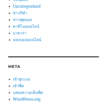
Uncategorized
ข่าวกีฬา
ข่าวฟุตบอล
คาสิโนออนไลน์
บาคาร่า
แทงบอลออนไลน์
META
เข้าสู่ระบบ
เข้าฟีด
แสดงความเห็นฟีด
WordPress.org