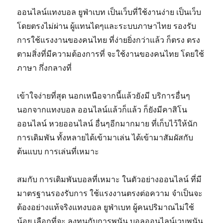
ออนไลน์แทงบอล ยูฟ่าเบท เป็นเว็บที่ใช้งานง่าย เป็นเว็บ
โดยตรงไม่ผ่าน ผู้แทนไดๆและระบบภาษาไทย รองรับ
การใช้แรงงานของคนไทย ที่ง่ายยิ่งกว่าแล้ว ก็ตรง ตรง
ตามสิ่งที่มีความต้องการที่ จะใช้งานของคนไทย โดยใช้
ภาษา กึ่งกลางที่
เข้าใจง่ายที่สุด นอกเหนือจากนี้แล้วยังมี บริการอื่นๆ
นอกจากแทงบอล ออนไลน์แล้วก็แล้ว ก็ยังมีคาสิโน
ออนไลน์ หวยออนไลน์ อื่นๆอีกมากมาย ที่เก็บไว้ให้นัก
การเดิมพัน ทั้งหลายได้เข้ามาเล่น ได้เข้ามาสัมผัสกับ
ต้นแบบ การเล่นที่เหมาะ
สมกับ การเดิมพันบอลที่เหมาะ ในตัวอย่างออนไลน์ ที่มี
มาตรฐานรองรับการ ใช้แรงงานตรงต่อความ จำเป็นจะ
ต้องอย่างแท้จริงแทงบอล ยูฟ่าเบท ผู้คนปริมาณไม่ใช้
น้อย เลือกที่จะ ลงทุนกับการพนัน บอลออนไลน์เวบพนัน