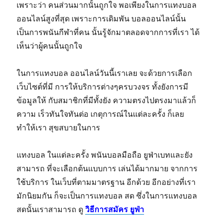
เพราะว่า คนส่วนมากนั้นถูกใจ พอเพียงในการแทงบอล
ออนไลน์สูงที่สุด เพราะการเดิมพัน บอลออนไลน์นั้น
เป็นการพนันกีฬาที่คน นั้นรู้จักมาตลอดจากการที่เรา ได้
เห็นว่าผู้คนนั้นถูกใจ
ในการแทงบอล ออนไลน์วันนี้เราเลย จะด้วยการเลือก
เว็บไซต์ที่มี การให้บริการต่างๆครบวงจร ทั้งยังการมี
ข้อมูลให้ กับสมาชิกที่มีทั้งยัง ความตรงไปตรงมาแล้วก็
ความ เร็วทันใจทันต่อ เกตุการณ์ในแต่ละครั้ง ก็เลย
ทำให้เรา สุขสบายในการ
แทงบอล ในแต่ละครั้ง พนันบอลมือถือ ยูฟ่าเบทและยัง
สามารถ ที่จะเลือกต้นแบบการ เล่นได้มากมาย จากการ
ใช้บริการ ในเว็บที่ตามมาตรฐาน อีกด้วย อีกอย่างที่เรา
มักนิยมกัน ก็จะเป็นการแทงบอล สด ซึ่งในการแทงบอล
สดนั้นเราสามารถ ดู
วิธีการสมัคร ยูฟ่า