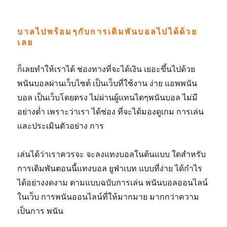
บาลไปพร้อมๆกับการเดิมพันบอลไปได้ด้วย
เลย
ก็เลยทำให้เราได้ ช่องทางที่จะได้เงิน เยอะขึ้นไปด้วย
พนันบอลผ่านเว็บไซต์ เป็นเว็บที่ใช้งาน ง่าย แอพพนัน
บอล เป็นเว็บโดยตรง ไม่ผ่านผู้แทนไดๆพนันบอล ไม่มี
อย่างต่ำ เพราะว่าเรา ได้ช่อง ที่จะได้มองดูเกม การเล่น
และประเมินตัวอย่าง การ
เล่นได้ว่าเราควรจะ จะลงแทงบอลในต้นแบบ ใดสำหรับ
การเดิมพันตอนนี้แทงบอล ยูฟ่าเบท แบบที่ง่าย ได้กำไร
ได้อย่างงดงาม ตามแบบฉบับการเล่น พนันบอลออนไลน์
ในเว็บ การพนันออนไลน์ที่ให้มากมาย มากกว่าความ
เป็นการ พนัน