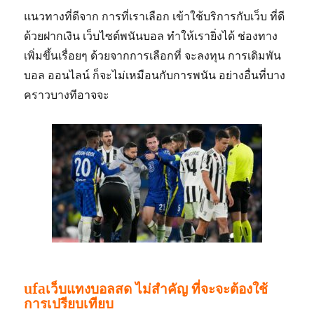
แนวทางที่ดีจาก การที่เราเลือก เข้าใช้บริการกับเว็บ ที่ดี
ด้วยฝากเงิน เว็บไซต์พนันบอล ทำให้เรายิ่งได้ ช่องทาง
เพิ่มขึ้นเรื่อยๆ ด้วยจากการเลือกที่ จะลงทุน การเดิมพัน
บอล ออนไลน์ ก็จะไม่เหมือนกับการพนัน อย่างอื่นที่บาง
คราวบางทีอาจจะ
ufaเว็บแทงบอลสด ไม่สำคัญ ที่จะจะต้องใช้
การเปรียบเทียบ