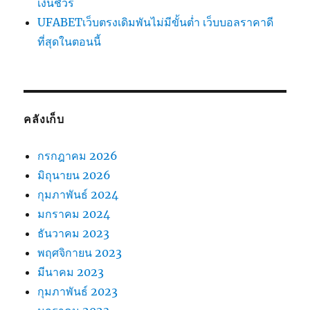
เงินชัวร์
UFABETเว็บตรงเดิมพันไม่มีขั้นต่ำ เว็บบอลราคาดี
ที่สุดในตอนนี้
คลังเก็บ
กรกฎาคม 2026
มิถุนายน 2026
กุมภาพันธ์ 2024
มกราคม 2024
ธันวาคม 2023
พฤศจิกายน 2023
มีนาคม 2023
กุมภาพันธ์ 2023