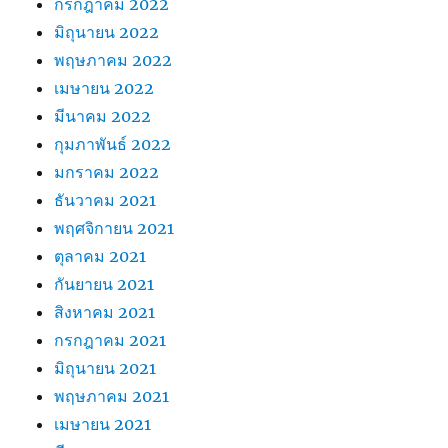
กรกฎาคม 2022
มิถุนายน 2022
พฤษภาคม 2022
เมษายน 2022
มีนาคม 2022
กุมภาพันธ์ 2022
มกราคม 2022
ธันวาคม 2021
พฤศจิกายน 2021
ตุลาคม 2021
กันยายน 2021
สิงหาคม 2021
กรกฎาคม 2021
มิถุนายน 2021
พฤษภาคม 2021
เมษายน 2021