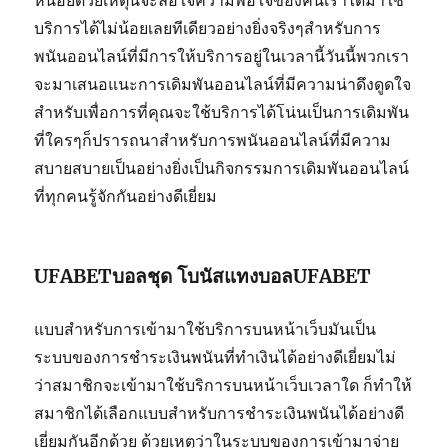
บริการได้ไม่น้อยเลยทีเดียวอย่างยิ่งจริงๆสำหรับการ
พนันออนไลน์ที่มีการให้บริการอยู่ในเวลานี้วันนี้พวกเรา
จะมาเสนอแนะการเดิมพันออนไลน์ที่มีความน่าดึงดูดใจ
สำหรับเพื่อการที่คุณจะใช้บริการได้โน่นเป็นการเดิมพัน
ที่ใครๆก็ปรารถนาสำหรับการพนันออนไลน์ที่มีความ
สบายสบายเป็นอย่างยิ่งเป็นกิจกรรมการเดิมพันออนไลน์
ที่ทุกคนรู้จักกันอย่างดีเยี่ยม
UFABETบอลชุด โบนัสแทงบอลUFABET
แบบสำหรับการเข้ามาใช้บริการบนหน้าเว็บมันเป็น
ระบบของการชำระเงินพนันที่ทำเงินได้อย่างดีเยี่ยมไม่
ว่าสมาชิกจะเข้ามาใช้บริการบนหน้าเว็บเวลาใด ก็ทำให้
สมาชิกได้เลือกแบบสำหรับการชำระเงินพนันได้อย่างดี
เยี่ยมกันอีกด้วย ด้วยเหตุว่าในระบบของการเข้ามาจ่าย