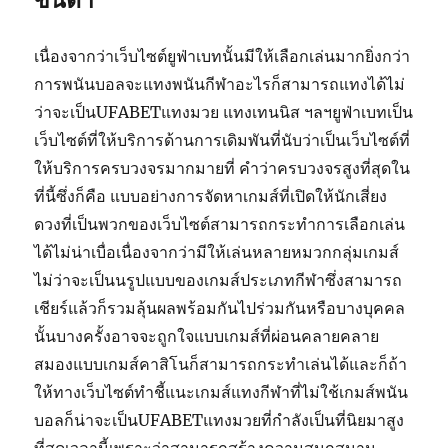
เนื่องจากว่าเว็บไซต์ยูฟ่าเบทนั้นมีให้เลือกเล่นมากยิ่งกว่า
การพนันบอลจะแทงพนันกีฬาอะไรก็สามารถแทงได้ไม่
ว่าจะเป็นUFABETแทงมวย แทงเทนนิส ฯลฯยูฟ่าเบทเป็น
เว็บไซต์ที่ให้บริการด้านการเดิมพันที่นับว่าเป็นเว็บไซต์ที่
ให้บริการครบวงจรมากมายที่ คำว่าครบวงจรสูงที่สุดใน
ที่นี้ซึ่งก็คือ แบบอย่างการจัดหาเกมส์ที่เปิดให้นักเสี่ยง
ดวงที่เป็นพวกของเว็บไซต์สามารถกระทำการเลือกเล่น
ได้ไม่น่าเบื่อเนื่องจากว่ามีให้เล่นหลายหมวกกลุ่มเกมส์
ไม่ว่าจะเป็นนรูปแบบของเกมส์ประเภทกีฬาซึ่งสามารถ
เชียร์แล้วก็รวมลุ้นผลพร้อมกันไปร่วมกันหรือบางบุคคล
นั้นบางครั้งอาจจะถูกใจแบบเกมส์ที่ผ่อนคลายคลาย
สมองแบบเกมส์คาสิโนก็สามารถกระทำเล่นได้และก็ถ้า
ให้ทางเว็บไซต์ทำชี้แนะเกมส์แทงกีฬาที่ไม่ใช้เกมส์พนัน
บอลก็น่าจะเป็นUFABETแทงมวยที่กำลังเป็นที่นิยมาสูง
ที่สุดเวลานี้เพราะว่าสามารถสร้างความสนุกสนาน