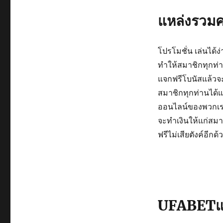
แหล่งรวม
โปรโมชั่น เล่นได้
ทำให้สมาชิกทุกท่า
แจกฟรีโบนัสแล้วจะฟร
สมาชิกทุกท่านได้แต
ออนไลน์ของพวกเรา
จะทำเงินให้แก่สมาช
ฟรีไม่เสียตังค์อี
UFABETแทง