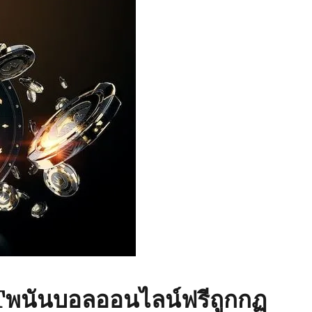
นันบอลออนไลน์ฟรีถูกกฏ