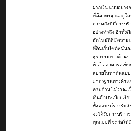
ฝากเงิน แบบอย่างก
ที่มีมาตรฐานอยู่ใน
การคลังที่มีการบ
อย่างทั่วถึง อีกท
อัตโนมัติที่มีความ
ที่ดินเว็บไซต์พนั
ธุรกรรมทางด้านการ
เร็วไว สามารถเข้
สบายในทุกต้นแบบกับ
มาตรฐานทางด้านกา
ครบถ้วน ไม่ว่าจะเ
เงินเป็นระเบียบเร
ทั้งมีแบงค์รองรับถึ
จะได้รับการบริกา
ทุกแบบที่ จะก่อให้