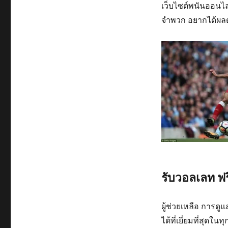
เว็บไซต์พนันออนไลน์ย
จำพวก อยากได้ผลตอ
รับวอลเลท ฟ
ผู้ช่วยเหลือ การดู
ได้ที่เยี่ยมที่สุ