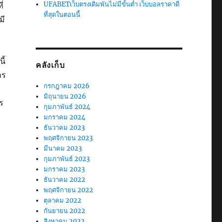
UFABETเว็บตรงเดิมพันไม่มีขั้นต่ำ เว็บบอลราคาดี
่
ที่สุดในตอนนี้
มี
ี้
คลังเก็บ
าร
กรกฎาคม 2026
มิถุนายน 2026
ร
กุมภาพันธ์ 2024
มกราคม 2024
ธันวาคม 2023
ะ
พฤศจิกายน 2023
มีนาคม 2023
กุมภาพันธ์ 2023
มกราคม 2023
ธันวาคม 2022
พฤศจิกายน 2022
ตุลาคม 2022
กันยายน 2022
สิงหาคม 2022