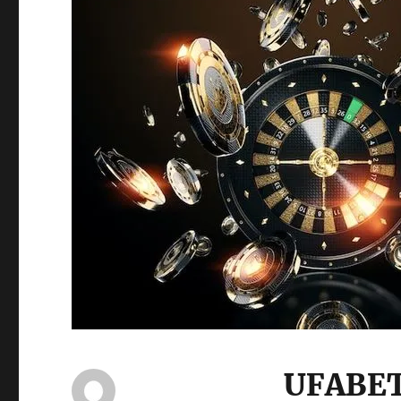
UFABETพ