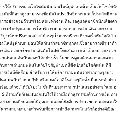
ารให้บริการของเว็บไซต์พนันออนไลน์ยูฟ่าเบทด้วยเป็นเว็บไซต์พนั
ระดับที่ถือว่าสูงสามารถเชื่อมั่นในประสิทธิภาพ และก็ประสิทธิภา
ริการอย่างครบถ้วนพร้อมคณะทำงาน ที่จะรอดูแลสมาชิกนักเสี่ยงด
ั้งมีการปรับปรุงแบบการให้บริการสามารถทำการฝากเงินด้วยระบบ
บริบูรณ์ทุกปริมาณอย่างได้แน่ๆเป็นการบริการที่รวดเร็วทันใจฉับไว
นออนไลน์ยูฟ่าเบท มอบให้แก่เหล่าสมาชิกทุกคนซึ่งสามารถเข้ามาทำ
เงิน ด้วยเครื่องฝากเงินอัตโนมัติ โดยสามารถทำเป็นอย่างสะดวก
ามาเล่นเกมส์พนันต่างๆได้อย่างเร็ว โดยการดูแลด้านความสะดวก
การเล่นเกมพนันในเว็บไซต์ยูฟ่าเบทนี้ซึ่งเป็นเว็บไซต์พนัน ที่มี
รเงินที่ดีพร้อม สำหรับการให้บริการเกมพนันจำพวกต่างๆอย่าง
ป็นเกมพนันจำพวกกีฬาหรือเกมส์คาสิโนต่างๆอีกทั้งเมื่อกระทำฝาก
ียบร้อยแล้วจะได้รับโปรโมชั่นดีๆเยอะมากมานำเสนออย่างสม่ำเสมอ
ง 6 ที่ร่วมกันก็เลยมั่นอกมั่นใจได้ว่าเมื่อทำธุรกรรมด้านการเงิน ท่า
รอย่างยอดเยี่ยมและก็มีคุณภาพและก็ยังมีการอำนวยความสะดวกใ
มีความสบายสบายสำหรับเพื่อการเข้าถึงเกมพนันแล้วก็อย่างดีเยี่ยม