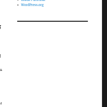
WordPress.org
ร
ก
ี
ัน
อง