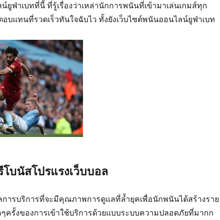
ูฟ่าเบทที่นี้ ที่รู้เรื่องว่าเหล่านักการพนันที่เข้ามาเล่นเกมส์ทุก
บแทนที่รวดเร็วทันใจฉับไว ทั้งยังเว็บไซต์พนันออนไลน์ยูฟ่าเบท
รีโบนัสโปรแรงเว็บบอล
แลการบริการที่จะมีคุณภาพการดูแลที่ล้ำยุคเพื่อนักพนันได้สร้างราย
ดในทุกๆครั้งของการเข้าใช้บริการด้วยแบบระบบความปลอดภัยที่มากก