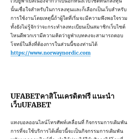
เว็บยูฟ่าเบสเนื่องจากว่าเป็นอีกหนึ่งเว็บไซต์ที่นักลงทุน
นั้นเชื่อใจสำหรับในการลงทุนและก็เลือกเป็นเว็บสำหรับ
การใช้งานโดยเหตุนี้ถ้าผู้ใดที่เริ่มจะมีความพึงพอใจรวม
ทั้งยังไม่รู้จักว่าจะกระทำลงทะเบียนเป็นสมาชิกเว็บไซต์
ไหนดีพวกเรามีความคิดว่ายูฟ่าเบทคงจะสามารถตอบ
โจทย์ในสิ่งที่ต้องการในส่วนนี้ของท่านได้
https://www.norwaynordic.com
UFABETคาสิโนเครดิตฟรี แนะนำ
เว็บUFABET
แทง​บอล​ออนไลน์​โทรศัพท์เคลื่อนที่​ กิจกรรมการเดิมพัน
การที่จะใช้บริการได้เดี๋ยวนี้จะเป็นกิจกรรมการเดิมพัน