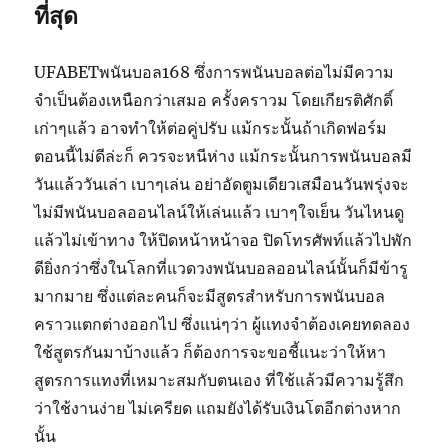
ที่สุด
UFABETพนันบอล168 ซึ่งการพนันบอลต่อไม่มีความ
จำเป็นต้องเหนือกว่าเสมอ ครั้งคราวม โดยเกียรติศักดิ์
เก่าๆแล้ว อาจทำให้ต่อคู่ปรับ แม้กระนั้นถ้าเกิดฟอร์ม
ตอนนี้ไม่ดีล่ะก็ ควรจะหนีห่าง แม้กระนั้นการพนันบอลมี
วันแล้ววันเล่า เบาๆเล่น อย่าอัดตูมเดียวเสมือนวันพรุ่งจะ
ไม่มีพนันบอลออนไลน์ให้เล่นแล้ว เบาๆใจเย็น วันไหนดู
แล้วไม่เข้าทาง ให้ปิดหน้าหน้าจอ ปิดโทรศัพท์แล้วไปพัก
ดียิ่งกว่าซึ่งในโลกที่แวดวงพนันบอลออนไลน์นั้นก็มีข้ารู
มากมาย ซึ่งแต่ละคนก็จะมีสูตรสำหรับการพนันบอล
คราวแตกต่างออกไป ซึ่งแน่ๆว่า ผู้แทงจำต้องเคยทดลอง
ใช้สูตรกันมาบ้างแล้ว ก็ต้องการจะขอชี้แนะว่าให้หา
สูตรการแทงที่เหมาะสมกับตนเอง ที่ใช้แล้วมีความรู้สึก
ว่าใช้งานง่าย ไม่เครียด แถมยังได้รับเงินโตอีกต่างหาก
นั้น