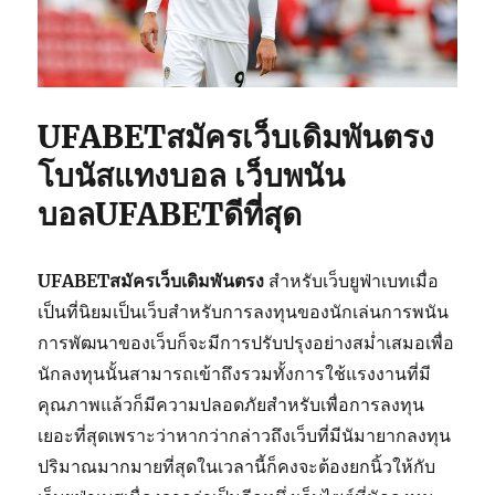
UFABETสมัครเว็บเดิมพันตรง
โบนัสแทงบอล เว็บพนัน
บอลUFABETดีที่สุด
UFABETสมัครเว็บเดิมพันตรง
สำหรับเว็บยูฟ่าเบทเมื่อ
เป็นที่นิยมเป็นเว็บสำหรับการลงทุนของนักเล่นการพนัน
การพัฒนาของเว็บก็จะมีการปรับปรุงอย่างสม่ำเสมอเพื่อ
นักลงทุนนั้นสามารถเข้าถึงรวมทั้งการใช้แรงงานที่มี
คุณภาพแล้วก็มีความปลอดภัยสำหรับเพื่อการลงทุน
เยอะที่สุดเพราะว่าหากว่ากล่าวถึงเว็บที่มีนัมายากลงทุน
ปริมาณมากมายที่สุดในเวลานี้ก็คงจะต้องยกนิ้วให้กับ