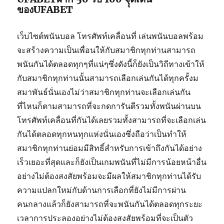
ของUFABET
เว็บไซต์พนันบอล โทรศัพท์เคลื่อนที่ เล่นพนันบอลพร้อม
จะสร้างความเป็นเพื่อนให้กับสมาชิกทุกท่านสามารถ
พนันกันได้ตลอดทุกๆที่แน่ๆซึ่งดังนี้ก็ยังเป็นวิถีทางเข้าให้
กับสมาชิกทุกท่านนั้นสามารถเลือกเล่นกันได้ทุกครั้งม
สมาพันธ์นั่นเองไม่ว่าสมาชิกทุกท่านจะเลือกเล่นกัน
ที่ไหนก็ตามสามารถที่จะกดการันตีรวมทั้งพนันผ่านบน
โทรศัพท์เคลื่อนที่กันได้เลยรวมทั้งสามารถที่จะเลือกเล่น
กันได้ตลอดทุกหนทุกแห่งนั่นเองซึ่งถือว่าเป็นทำให้
สมาชิกทุกท่านย่อมมีสิทธิ์สำหรับการเข้าถึงกันได้อย่าง
เร็วเยอะที่สุดและก็ยังเป็นเกมพนันที่ไม่มีการน้อยหน้าอื่น
อย่างไม่ต้องสงสัยพร้อมจะมีผลให้สมาชิกทุกท่านได้รับ
ความแปลกใหม่กับด้านการเลือกที่ยังไม่มีการผ่าน
คนกลางแล้วก็ยังสามารถที่จะพนันกันได้ตลอดทุกระยะ
เวลาการประลองอย่างไม่ต้องสงสัยพร้อมที่จะเป็นตัว