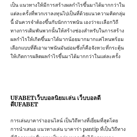
เป็น แนวทางให้มีการสร้างผลกำไรขึ้นมาได้มากกว่าใน
แต่ละครั้งที่พวกเราลงทุนไปเป็นที่ด้วยแนวความคิดกลุ่ม
นี้ มันควรจำต้องขึ้นกับนักการพนัน เองว่าจะเลือกวิถี
ทางการเดิมพันพวกนั้นให้สร้างช่องสำหรับในการสร้าง
ผลกำไรให้เกิดขึ้นมาได้มากน้อยมากมากแค่ไหนพร้อม
เลือกแบบที่ดีเอามาพนันมันย่อมซึ่งก็คือจังหวะที่กระตุ้น
ให้เกิดการผลิตผลกำไรขึ้นมาได้มากกว่าในแต่ละครั้ง
UFABETเว็บบอลนิยมเล่น เว็บบอลดี
ดีUFABET
การเล่นบาคาร่าออนไลน์ เป็นวิถีทางที่เยี่ยมที่สุดโดย
การนำเสนอ แนวทางเล่น บาคาร่า pantip ที่เป็นวิถีทาง