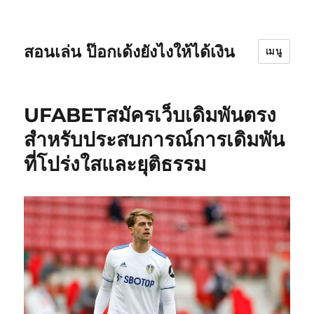
สอนเล่น ป๊อกเด้งยังไงให้ได้เงิน
เมนู
UFABETสมัครเว็บเดิมพันตรง
สำหรับประสบการณ์การเดิมพัน
ที่โปร่งใสและยุติธรรม