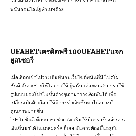
เสี่ยงดวงคนใหม่ ที่พึ่งพิงเข้ามาใช้บริการในเว็บไซต์
พนันออนไลน์ยูฟ่าเบทด้วย
UFABETเครดิตฟรี 100UFABETแจก
ยูสเซอรื
เมื่อเลือกเข้าไปวางเดิมพันกับเว็บไซต์พนันที่มี โปรโม
ชั่นดี มันจะช่วยให้โอกาสให้ ผู้พนันแต่ละคนสามารถใช้
รูปแบบของโปรโมชั่นต่างๆเอามาวางเดิมพันได้ เพื่อ
เปลี่ยนเป็นตัวเลือก ให้มีการทำเงินขึ้นมาได้อย่างมี
คุณภาพมากขึ้น
โปรโมชั่นดี ที่สามารถช่วยส่งเสริมให้มีการสร้างจำนวน
เงินขึ้นมาได้ในแต่ละครั้ล ก็เลย มันควรต้องขึ้นอยู่กับ