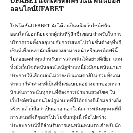
UFABETแจกเครดิตฟรีวันนี้ พนันบอล
ออนไลน์UFABET
โปรโมชั่นUFABET นับได้ว่าเป็นหนึ่งเว็บไซต์พนัน
ออนไลน์ยอดนิยมจากผู้เล่นที่รู้สึกชื่นชอบ สำหรับในการ
บริการรวมทั้งกลอุบายกับการเสนอโปรโมชั่นต่างๆที่พรี
เซ็นท์เพื่อเหล่านักเสี่ยงดวงสามารถนำหรือเครดิตฟรีนี้
ไปต่อยอดทำทุนสำหรับการเล่นพนันได้อย่างดีเยี่ยม แถม
ทั้งยังเว็บไซต์พนันออนไลน์ยูฟ่าเบทนี้ยังมีเกมพนันนานา
ประการให้เลือกเล่นไม่ว่าจะเป็นเกมคาสิโน รวมทั้งเกม
จำพวกกีฬาต่างๆที่เป็นที่ชื่นชอบเป็นอย่างมากของเหล่า
นักเล่นการพนันทุกคนที่ต้องการเข้ามาแสวงโชค ใน
เว็บไซต์พนันออนไลน์ยูฟ่าเบทที่นี้ได้อย่างดีเยี่ยมอย่างยิ่ง
จริงๆ แล้วก็ถือว่าเป็นเอาอกเอาใจนักการพนันทุกคนที่มี
การเสนอสิ่งดีๆอย่าโปรโมชั่นกลุ่มนี้ เพื่อไปสร้าง
ประสบการณ์ที่ดีสำหรับการเล่นพนันหนแรก สำหรับนัก