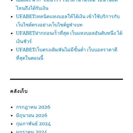
ไหนถึงได้รับเงิน
UFABETเทคนิคแทงบอลให้ได้เงิน เข้าใช้บริการกับ
เว็บไซต์ตรงอย่างเว็บไซต์ยูฟ่าเบท
UFABETฝากถอนเร็วที่สุด เว็บแทงบอลอันดับหนึ่ง ได้
เงินชัวร์
UFABETเว็บตรงเดิมพันไม่มีขั้นต่ำ เว็บบอลราคาดี
ที่สุดในตอนนี้
คลังเก็บ
กรกฎาคม 2026
มิถุนายน 2026
กุมภาพันธ์ 2024
มกราคม 2024