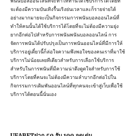
พนันบอลออนไลน์ที่จะทำให้ท่านได้ใช้บริการได้โดยที่
จะต้องมีความบันเทิงรื้นเริงย่นเวลาและก็รายจ่ายได้
อย่างมากมายจะเป็นกิจกรรมการพนันบอลออนไลน์ที่
ทำให้คนนั้นได้ใช้บริการได้โดยที่จะไม่ต้องมีความยุ่ง
ยากอีกต่อไปสำหรับการพนันพนันบอลออนไลน์ การ
จัดการพนันได้ปรับปรุงเป็นการพนันออนไลน์ที่มีการให้
บริการอยู่เดี๋ยวนี้ก็ล่อใจความพึงพอใจของคนเราที่มาใช้
บริการไม่น้อยเลยทีเดียวสำหรับการเลือกใช้บริการ
สำหรับในการพนันที่มีความน่าดึงดูดใจสำหรับการใช้
บริการโดยที่คนจะไม่ต้องมีความลำบากอีกต่อไปใน
กิจกรรมการเดิมพันออนไลน์ที่ทุกคนจะเข้าสู่เว็บเพื่อใช้
บริการได้ตอนนี้นั่นเอง
UFABETฝาก 50 รับ 100 จุุดเด่น