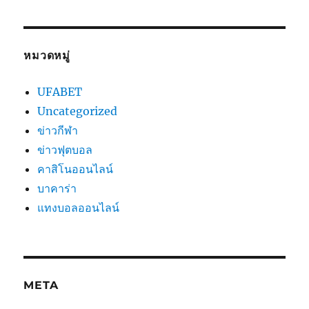
หมวดหมู่
UFABET
Uncategorized
ข่าวกีฬา
ข่าวฟุตบอล
คาสิโนออนไลน์
บาคาร่า
แทงบอลออนไลน์
META