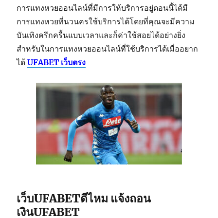
การแทงหวยออนไลน์ที่มีการให้บริการอยู่ตอนนี้ได้มี
การแทงหวยที่นวนครใช้บริการได้โดยที่คุณจะมีความ
บันเทิงครึกครื้นแบบเวลาและก็ค่าใช้สอยได้อย่างยิ่ง
สำหรับในการแทงหวยออนไลน์ที่ใช้บริการได้เมื่ออยาก
ได้
UFABET เว็บตรง
เว็บUFABETดีไหม แจ้งถอน
เงินUFABET