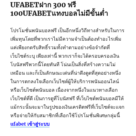
UFABETฝาก 300 ฟรี
100UFABETแทงบอลไม่มีขั้นต่ำ
โปรโมชั่นพนันบอลฟรี เป็นอีกหนึ่งวิถีทางสำหรับในการ
เพิ่มทุนโดยที่พวกเราไม่มีความจำเป็นต้องทำอะไรเพิ่ม
แค่เพียงกดรับสิทธิ์รวมทั้งทำตามอย่างข้อจำกัดที่
เว็บไซต์ระบุ เพียงเท่านี้ พวกเราก็จะได้ครอบครองเงิน
โบนัสฟรีพวกนี้โดยทันที โน่นเป็นสิ่งที่สร้างความไม่
เหมือน และก็เป็นลักษณะเด่นที่น่าดึงดูดที่สุดอย่างหนึ่ง
ในการตกลงใจเลือกเว็บไซต์ผู้ให้บริการพนันออนไลน์
หรือเว็บไซต์พนันบอล เนื่องจากหนึ่งในแนวทางเลือก
เว็บไซต์ที่ดี เป็นการดูที่โบนัสฟรี ที่เว็บไซต์พนันบอลมีให้
แม้กระนั้นจะมาในรูปของเงินเครดิตฟรีที่เว็บไซต์จะแจก
หรือจ่ายให้กับสมาชิกที่เลือกใช้โปรโมชั่นพิเศษกลุ่มนี้
ufabet เข้าสู่ระบบ