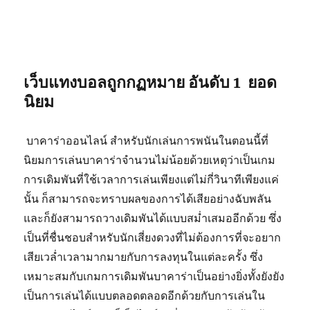
เว็บแทงบอลถูกกฏหมาย อันดับ 1 ยอด
นิยม
บาคาร่าออนไลน์ สำหรับนักเล่นการพนันในตอนนี้ที่
นิยมการเล่นบาคาร่าจำนวนไม่น้อยด้วยเหตุว่าเป็นเกม
การเดิมพันที่ใช้เวลาการเล่นเพียงแต่ไม่กี่วินาทีเพียงแค่
นั้น ก็สามารถจะทราบผลของการได้เสียอย่างฉับพลัน
และก็ยังสามารถวางเดิมพันได้แบบสม่ำเสมออีกด้วย ซึ่ง
เป็นที่ชื่นชอบสำหรับนักเสี่ยงดวงที่ไม่ต้องการที่จะอยาก
เสียเวล่ำเวลามากมายกับการลงทุนในแต่ละครั้ง ซึ่ง
เหมาะสมกับเกมการเดิมพันบาคาร่าเป็นอย่างยิ่งทั้งยังยัง
เป็นการเล่นได้แบบตลอดตลอดอีกด้วยกับการเล่นใน