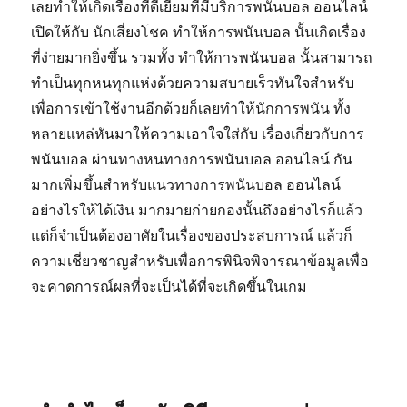
เลยทำให้เกิดเรื่องที่ดีเยี่ยมที่มีบริการพนันบอล ออนไลน์
เปิดให้กับ นักเสี่ยงโชค ทำให้การพนันบอล นั้นเกิดเรื่อง
ที่ง่ายมากยิ่งขึ้น รวมทั้ง ทำให้การพนันบอล นั้นสามารถ
ทำเป็นทุกหนทุกแห่งด้วยความสบายเร็วทันใจสำหรับ
เพื่อการเข้าใช้งานอีกด้วยก็เลยทำให้นักการพนัน ทั้ง
หลายแหล่หันมาให้ความเอาใจใส่กับ เรื่องเกี่ยวกับการ
พนันบอล ผ่านทางหนทางการพนันบอล ออนไลน์ กัน
มากเพิ่มขึ้นสำหรับแนวทางการพนันบอล ออนไลน์
อย่างไรให้ได้เงิน มากมายก่ายกองนั้นถึงอย่างไรก็แล้ว
แต่ก็จำเป็นต้องอาศัยในเรื่องของประสบการณ์ แล้วก็
ความเชี่ยวชาญสำหรับเพื่อการพินิจพิจารณาข้อมูลเพื่อ
จะคาดการณ์ผลที่จะเป็นได้ที่จะเกิดขึ้นในเกม