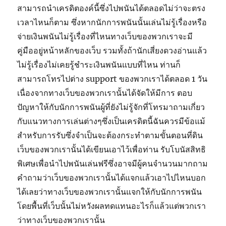
สามารถนำเครดิตองค์นี้ซึ่งไปพนันได้ตลอดไม่ว่าจะตรง
เวลาไหนก็ตาม ซึ่งหากนักการพนันนั้นเล่นไม่รู้เรื่องหรือ
จ่ายเงินพนันไม่รู้เรื่องที่ไหนทางเว็บของพวกเราจะมี
คู่มืออยู่หน้าหลักของเว็บ รวมทั้งถ้านักเสี่ยงดวงอ่านแล้ว
ไม่รู้เรื่องไม่เคยรู้ชำระเงินพนันแบบที่ไหน ท่านก็
สามารถโทรไปต่าง support ของพวกเราได้ตลอด 1 วัน
เนื่องจากทางเว็บของพวกเรานั้นได้จัดให้มีการ ตอบ
ปัญหาให้กับนักการพนันผู้ที่ยังไม่รู้จักที่โทรมาถามเกี่ยว
กับแนวทางการเล่นต่างๆซึ่งเป็นเครดิตนี้ฉันควรมีข้อแม้
สำหรับการรับซึ่งจำเป็นจะต้องกระทำตามขั้นตอนที่ดิน
เว็บของพวกเรานั้นได้เขียนเอาไว้เพื่อท่าน รับโบนัสสิทธิ
พิเศษเพื่อนำไปพนันเล่นฟรีซึ่งอาจมีผู้คนจำนวนมากถาม
คำถามว่าเว็บของพวกเรานั้นได้แจกแล้วเอาไปไหนบอก
ได้เลยว่าทางเว็บของพวกเรานั้นแจกให้กับนักการพนัน
โดยพื้นที่เว็บนั้นไม่หวังผลทดแทนอะไรก็แล้วแต่พวกเรา
ว่าทางเว็บของพวกเรานั้น