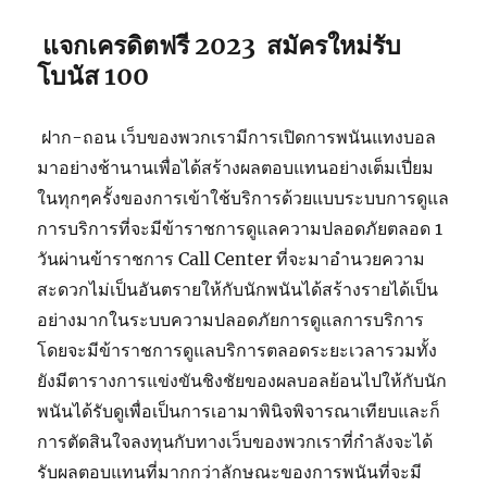
แจกเครดิตฟรี 2023 สมัครใหม่รับ
โบนัส 100
ฝาก-ถอน เว็บของพวกเรามีการเปิดการพนันแทงบอล
มาอย่างช้านานเพื่อได้สร้างผลตอบแทนอย่างเต็มเปี่ยม
ในทุกๆครั้งของการเข้าใช้บริการด้วยแบบระบบการดูแล
การบริการที่จะมีข้าราชการดูแลความปลอดภัยตลอด 1
วันผ่านข้าราชการ Call Center ที่จะมาอำนวยความ
สะดวกไม่เป็นอันตรายให้กับนักพนันได้สร้างรายได้เป็น
อย่างมากในระบบความปลอดภัยการดูแลการบริการ
โดยจะมีข้าราชการดูแลบริการตลอดระยะเวลารวมทั้ง
ยังมีตารางการแข่งขันชิงชัยของผลบอลย้อนไปให้กับนัก
พนันได้รับดูเพื่อเป็นการเอามาพินิจพิจารณาเทียบและก็
การตัดสินใจลงทุนกับทางเว็บของพวกเราที่กำลังจะได้
รับผลตอบแทนที่มากกว่าลักษณะของการพนันที่จะมี