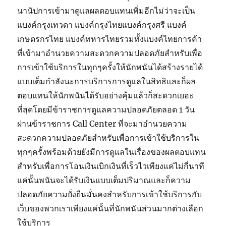
นานัปการเข้ามาดูแลผลตอบแทนเพิ่มอีกไม่ว่าจะเป็น
แบงค์กรุงเทวดา แบงค์กรุงไทยแบงค์กรุงศรี แบงค์
เกษตรกรไทย แบงค์ทหารไทยรวมทั้งแบงค์ไทยการค้า
ที่เข้ามาอำนวยความสะดวกความปลอดภัยสำหรับเพื่อ
การเข้าใช้บริการในทุกๆครั้งให้นักพนันได้สร้างรายได้
แบบเต็มกำลังนะการบริการการดูแลในสิทธิและก็ผล
ตอบแทนให้นักพนันได้รับอย่างคุ้มแล้วก็สะดวกเยอะ
ที่สุดโดยมีข้าราชการดูแลความปลอดภัยตลอด 1 วัน
ผ่านข้าราชการ Call Center ที่จะมาอำนวยความ
สะดวกความปลอดภัยสำหรับเพื่อการเข้าใช้บริการใน
ทุกๆครั้งพร้อมด้วยยังมีการดูแลในเรื่องของผลตอบแทน
สำหรับเพื่อการโอนเงินเบิกเงินที่เร็วไวเพียงแค่ไม่กี่นาที
แค่นั้นพนันจะได้รับเงินแบบเต็มปริมาณและก็ความ
ปลอดภัยความยั่งยืนมั่นคงสำหรับการเข้าใช้บริการกับ
เว็บของพวกเราเพียงแค่นั้นที่นักพนันส่วนมากต่างเลือก
ใช้บริการ