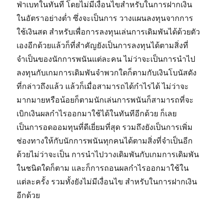
ฟ่าเบทในทันที โดยไม่มีเงื่อนไขสำหรับในการฝากเงิน
ในอัตราอย่างต่ำ ซึ่งจะเป็นการ วางแผนลงทุนจากการ
ใช้เงินสด สำหรับเพื่อการลงทุนเล่นการเดิมพันได้ด้วยตัว
เองอีกด้วยแล้วก็ที่สำคัญยังเป็นการลงทุนได้ตามสิ่งที่
จำเป็นของนักการพนันแต่ละคน ไม่ว่าจะเป็นการนำไป
ลงทุนกับเกมการเดิมพันจำพวกใดก็ตามกับเงินโบนัสดัง
ที่กล่าวถึงแล้ว แล้วก็เมื่อสามารถได้กำไรได้ ไม่ว่าจะ
มากมายหรือน้อยก็ตามนักเล่นการพนันก็สามารถที่จะ
เบิกเงินผลกำไรออกมาใช้ได้ในทันทีอีกด้วย ก็เลย
เป็นการอดออมทุนที่ดีเยี่ยมที่สุด รวมถึงยังเป็นการเพิ่ม
ช่องทางให้กับนักการพนันทุกคนได้ตามสิ่งที่จำเป็นอีก
ด้วยไม่ว่าจะเป็น การนำไปวางเดิมพันกับเกมการเดิมพัน
ในชนิดใดก็ตาม และก็การถอนผลกำไรออกมาใช้ใน
แต่ละครั้ง รวมทั้งยังไม่มีเงื่อนไข สำหรับในการฝากเงิน
อีกด้วย