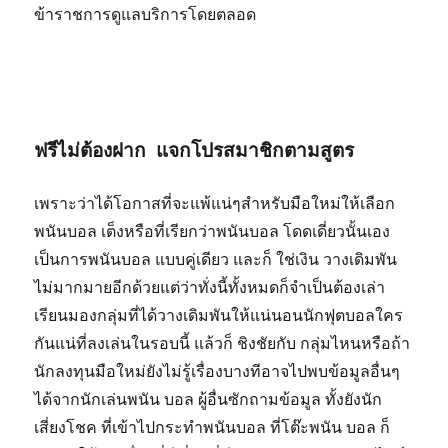
ข้าราชการดูแลบริการโดยตลอด
ฟรีไม่ต้องฝาก แจกโปรสมาชิกตามสูตร
เพราะว่าได้โอกาสที่จะแพ้แน่ๆสำหรับมือใหม่ให้เลือก
พนันบอล เต็งหรือที่เรียกว่าพนันบอล โดดเดี่ยวนั้นเอง
เป็นการพนันบอล แบบคู่เดียว และก็ ใช่เงิน วางเดิมพัน
ไม่มากมายอีกด้วยแต่ว่าทั่งนี้ทั้งหมดก็จำเป็นต้องเล่า
เรียนมองกลุ่มที่ได้วางเดิมพันให้แน่นอนนักฟุตบอลใคร
กันแน่ที่ลงเล่นในรอบนี้ แล้วก็ ชิงชัยกับ กลุ่มไหนหรือถ้า
นักลงทุนมือใหม่ยังไม่รู้เรื่องบางทีอาจไปพบข้อมูลอื่นๆ
ได้จากนักเล่นพนัน บอล ผู้อื่นซักถามข้อมูล ทั้งยังนัก
เสี่ยงโชค ที่เข้าไปกระทำพนันบอล ที่โต๊ะพนัน บอล ก็