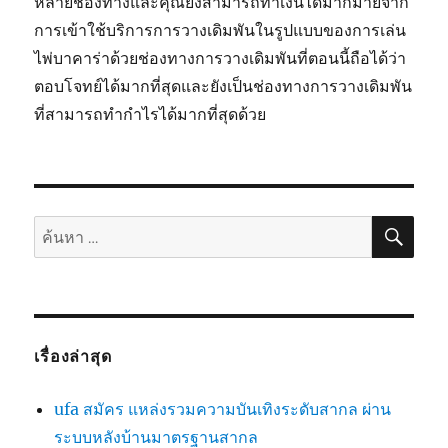
หลายช่องทางและคุณยังสามารถทำเงินได้มากมายจาก
การเข้าใช้บริการการวางเดิมพันในรูปแบบของการเล่น
ไพ่บาคาร่าด้วยช่องทางการวางเดิมพันที่ตอนนี้ถือได้ว่า
ตอบโจทย์ได้มากที่สุดและยังเป็นช่องทางการวางเดิมพัน
ที่สามารถทำกำไรได้มากที่สุดด้วย
ค้นห
ค้นหา:
เรื่องล่าสุด
ufa สมัคร แหล่งรวมความบันเทิงระดับสากล ผ่าน
ระบบหลังบ้านมาตรฐานสากล