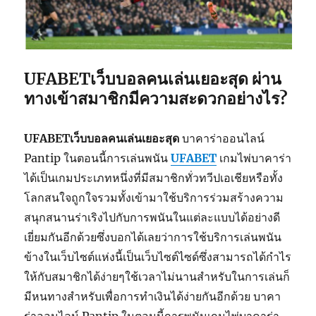
UFABETเว็บบอลคนเล่นเยอะสุด ผ่าน
ทางเข้าสมาชิกมีความสะดวกอย่างไร?
UFABETเว็บบอลคนเล่นเยอะสุด
บาคาร่าออนไลน์
Pantip ในตอนนี้การเล่นพนัน
UFABET
เกมไพ่บาคาร่า
ได้เป็นเกมประเภทหนึ่งที่มีสมาชิกทั่วทวีปเอเชียหรือทั้ง
โลกสนใจถูกใจรวมทั้งเข้ามาใช้บริการร่วมสร้างความ
สนุกสนานร่าเริงไปกับการพนันในแต่ละแบบได้อย่างดี
เยี่ยมกันอีกด้วยซึ่งบอกได้เลยว่าการใช้บริการเล่นพนัน
ข้างในเว็บไซต์แห่งนี้เป็นเว็บไซต์ไซด์ซึ่งสามารถได้กำไร
ให้กับสมาชิกได้ง่ายๆใช้เวลาไม่นานสำหรับในการเล่นก็
มีหนทางสำหรับเพื่อการทำเงินได้ง่ายกันอีกด้วย บาคา