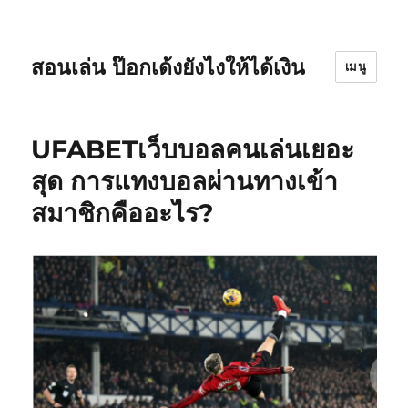
สอนเล่น ป๊อกเด้งยังไงให้ได้เงิน
เมนู
UFABETเว็บบอลคนเล่นเยอะ
สุด การแทงบอลผ่านทางเข้า
สมาชิกคืออะไร?