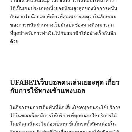
ร่าออนไลน์ Pantip ในตอนนี้การพนันเกมไพ่บาคาร่า
ได้เป็นเกมประเภทหนึ่งยอดนิยมสูงสุดของนักการพนัน
กันมากไม่น้อยเลยทีเดียวที่สุดเพราะเหตุว่าในลักษณะ
ของการพนันผ่านทางเว็บมันเป็นช่องทางที่เหมาะสม
ที่สุดสำหรับการทำเงินให้กับสมาชิกได้อย่างเร็วกันอีก
ด้วย
UFABETเว็บบอลคนเล่นเยอะสุด เกี่ยว
กับการใช้ทางเข้าแทงบอล
ในกิจกรรมการเดิมพันที่นักเสี่ยงโชคทุกคนจะใช้บริการ
ได้ในขณะนี้จะมีการให้บริการที่ทุกคนจะใช้บริการได้
โดยที่คุณนั้นจะไม่ต้องเป็นทุกข์แม้กระทั้งนิดหน่อยใน